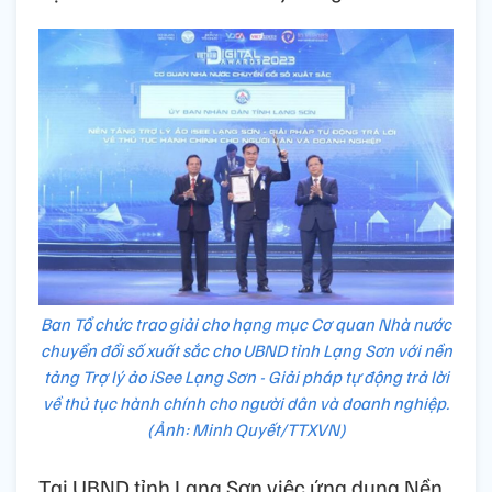
Ban Tổ chức trao giải cho hạng mục Cơ quan Nhà nước
chuyển đổi số xuất sắc cho UBND tỉnh Lạng Sơn với nền
tảng Trợ lý ảo iSee Lạng Sơn - Giải pháp tự động trả lời
về thủ tục hành chính cho người dân và doanh nghiệp.
(Ảnh: Minh Quyết/TTXVN)
Tại UBND tỉnh Lạng Sơn việc ứng dụng Nền