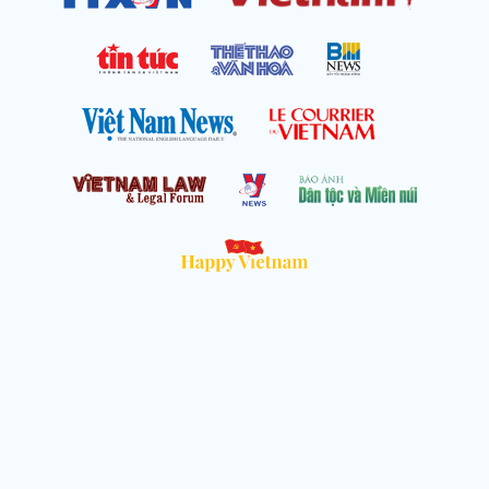
Cơ quan chủ quản: Thông tấn xã Việt Nam
Địa chỉ: Số 05 Lý Thường Kiệt, Cửa Nam, Hà Nội
Chịu trách nhiệm: Trưởng ban Trần Ngọc Tú