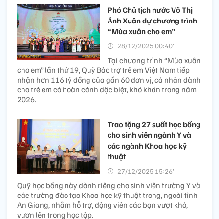
Phó Chủ tịch nước Võ Thị
Ánh Xuân dự chương trình
“Mùa xuân cho em”
28/12/2025 00:40’
Tại chương trình “Mùa xuân
cho em” lần thứ 19, Quỹ Bảo trợ trẻ em Việt Nam tiếp
nhận hơn 116 tỷ đồng của gần 60 đơn vị, cá nhân dành
cho trẻ em có hoàn cảnh đặc biệt, khó khăn trong năm
2026.
Trao tặng 27 suất học bổng
cho sinh viên ngành Y và
các ngành Khoa học kỹ
thuật
27/12/2025 15:26’
Quỹ học bổng này dành riêng cho sinh viên trường Y và
các trường đào tạo Khoa học kỹ thuật trong, ngoài tỉnh
An Giang, nhằm hỗ trợ, động viên các bạn vượt khó,
vươn lên trong học tập.