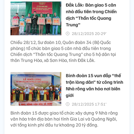
Đắk Lắk: Bàn giao 5 căn
nhà đầu tiên trong Chiến
dịch “Thần tốc Quang
Trung”
28/12/2025 20:29’
Chiều 28/12, Sư đoàn 10, Quân đoàn 34 (Bộ Quốc
phòng) tổ chức bàn giao 5 căn nhà đầu tiên trong
Chiến dịch “Thần tốc Quang Trung” cho 5 hộ dân tại
thôn Trung Hòa, xã Sơn Hòa, tỉnh Đắk Lắk.
Binh đoàn 15 vun đắp “thế
trận lòng dân” từ công trình
Nhà rông văn hóa nơi biên
giới
28/12/2025 17:51’
Binh đoàn 15 được giao tổ chức xây dựng 9 Nhà rông
văn hóa trên địa bàn hai tỉnh Gia Lai và Quảng Ngãi,
với tổng kinh phí đầu tư khoảng 20 tỷ đồng.