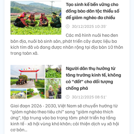
Tạo sinh kế bền vững cho
đồng bào dân tộc thiểu số
để giảm nghèo đa chiều
30/12/2025 10:35’
Các mô hình nuôi heo đen
bản địa, nuôi bò sinh sản, phát triển cây dược liệu ba
kích tím đã và đang được nhân rộng tại địa bàn 10 thôn
trong toàn xã.
Người dân thụ hưởng từ
tăng trưởng kinh tế, không
có “đất” cho đối tượng
chống phá
30/12/2025 08:51’
Giai đoạn 2026 - 2030, Việt Nam sẽ chuyển hướng từ
“giảm nghèo theo tiêu chí” sang “giảm nghèo thích
ứng”, tập trung vào ba trọng tâm: phát triển hạ tầng
kinh tế - xã hội vùng khó khăn; cải thiện dịch vụ xã hội
cơ bản...