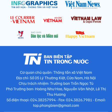
Cơ quan chủ quản: Thông tấn xã Việt Nam
Địa chỉ: Số 05 Lý Thường Kiệt, Cửa Nam, Hà Nội
Chịu trách nhiệm: Trưởng ban Trần Ngọc Tú
Phó Trưởng ban: Hoàng Như Hoa, Nguyễn Văn Nhật, Lê Thị
Thu Hương
Số điện thoại: 024.38257994 - Fax: 024.3826.7981 - Email:
tap.phongbien@gmail.com