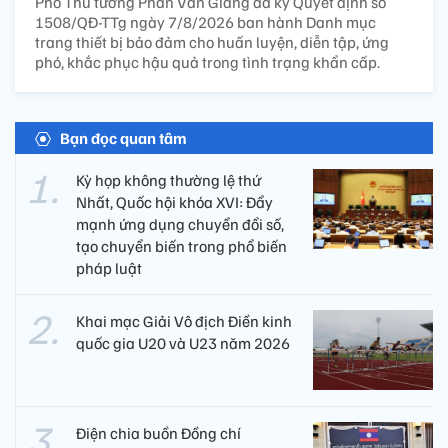
Phó Thủ tướng Phan Văn Giang đã ký Quyết định số
1508/QĐ-TTg ngày 7/8/2026 ban hành Danh mục
trang thiết bị bảo đảm cho huấn luyện, diễn tập, ứng
phó, khắc phục hậu quả trong tình trạng khẩn cấp.
Bạn đọc quan tâm
Kỳ họp không thường lệ thứ
Nhất, Quốc hội khóa XVI: Đẩy
mạnh ứng dụng chuyển đổi số,
tạo chuyển biến trong phổ biến
pháp luật
Khai mạc Giải Vô địch Điền kinh
quốc gia U20 và U23 năm 2026
Điện chia buồn Đồng chí