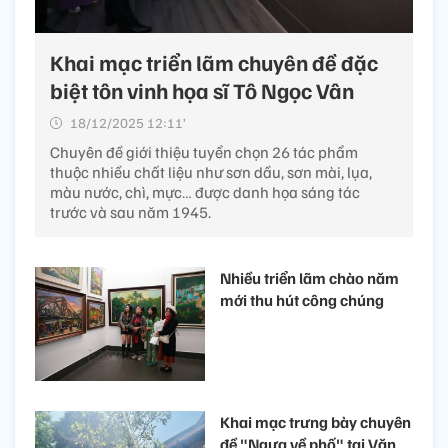
Khai mạc triển lãm chuyên đề đặc
biệt tôn vinh họa sĩ Tô Ngọc Vân
18/12/2025 12:11’
Chuyên đề giới thiệu tuyển chọn 26 tác phẩm
thuộc nhiều chất liệu như sơn dầu, sơn mài, lụa,
màu nước, chì, mực… được danh họa sáng tác
trước và sau năm 1945.
Nhiều triển lãm chào năm
mới thu hút công chúng
Khai mạc trưng bày chuyên
đề "Ngựa về phố" tại Văn