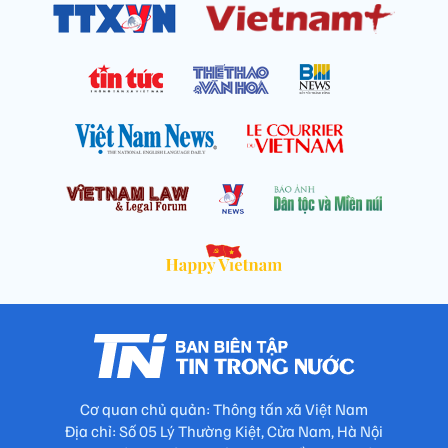
Cơ quan chủ quản: Thông tấn xã Việt Nam
Địa chỉ: Số 05 Lý Thường Kiệt, Cửa Nam, Hà Nội