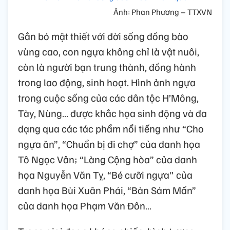
Ảnh: Phan Phương – TTXVN
Gắn bó mật thiết với đời sống đồng bào
vùng cao, con ngựa không chỉ là vật nuôi,
còn là người bạn trung thành, đồng hành
trong lao động, sinh hoạt. Hình ảnh ngựa
trong cuộc sống của các dân tộc H’Mông,
Tày, Nùng… được khắc họa sinh động và đa
dạng qua các tác phẩm nổi tiếng như “Cho
ngựa ăn”, “Chuẩn bị đi chợ” của danh họa
Tô Ngọc Vân; “Làng Cộng hòa” của danh
họa Nguyễn Văn Tỵ, “Bé cưỡi ngựa" của
danh họa Bùi Xuân Phái, “Bản Sám Mấn”
của danh họa Phạm Văn Đôn…