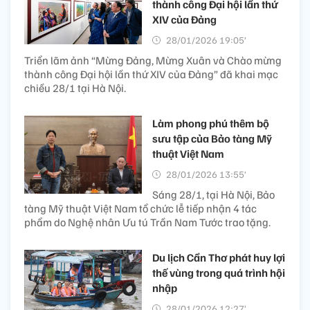
thành công Đại hội lần thứ
XIV của Đảng
28/01/2026 19:05’
Triển lãm ảnh “Mừng Đảng, Mừng Xuân và Chào mừng
thành công Đại hội lần thứ XIV của Đảng” đã khai mạc
chiều 28/1 tại Hà Nội.
Làm phong phú thêm bộ
sưu tập của Bảo tàng Mỹ
thuật Việt Nam
28/01/2026 13:55’
Sáng 28/1, tại Hà Nội, Bảo
tàng Mỹ thuật Việt Nam tổ chức lễ tiếp nhận 4 tác
phẩm do Nghệ nhân Ưu tú Trần Nam Tước trao tặng.
Du lịch Cần Thơ phát huy lợi
thế vùng trong quá trình hội
nhập
28/01/2026 12:27’