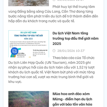
Phát huy lợi thế trung tâm
vùng Đồng bằng sông Cửu Long, Cần Thơ đang từng
bước nâng tầm phát triển du lịch để trở thành điểm đến
hấp dẫn du khách trong nước và quốc tế.
Du lịch Việt Nam tăng
trưởng top đầu thế giới năm
2025
28/01/2026 10:37’
Theo báo cáo của Tổ chức
Du lịch Liên Hợp Quốc (UN Tourism), năm 2025 ghi
nhận sự phục hồi của du lịch toàn cầu với 1,52 tỷ lượt
khách du lịch quốc tế. Việt Nam bứt phá với mức tăng
trưởng hai con số, vượt xa mức trung bình thế giới và
khu vực.
Mùa hoa anh đào xóm
Mừng - điểm hẹn du lịch
gắn với bảo tồn văn hóa