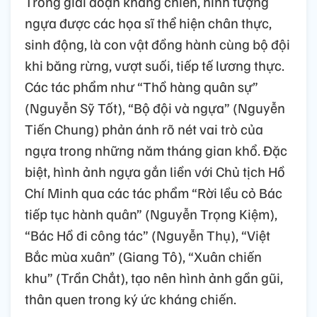
Trong giai đoạn kháng chiến, hình tượng
ngựa được các họa sĩ thể hiện chân thực,
sinh động, là con vật đồng hành cùng bộ đội
khi băng rừng, vượt suối, tiếp tế lương thực.
Các tác phẩm như “Thồ hàng quân sự”
(Nguyễn Sỹ Tốt), “Bộ đội và ngựa” (Nguyễn
Tiến Chung) phản ánh rõ nét vai trò của
ngựa trong những năm tháng gian khổ. Đặc
biệt, hình ảnh ngựa gắn liền với Chủ tịch Hồ
Chí Minh qua các tác phẩm “Rời lều cỏ Bác
tiếp tục hành quân” (Nguyễn Trọng Kiệm),
“Bác Hồ đi công tác” (Nguyễn Thụ), “Việt
Bắc mùa xuân” (Giang Tô), “Xuân chiến
khu” (Trần Chắt), tạo nên hình ảnh gần gũi,
thân quen trong ký ức kháng chiến.