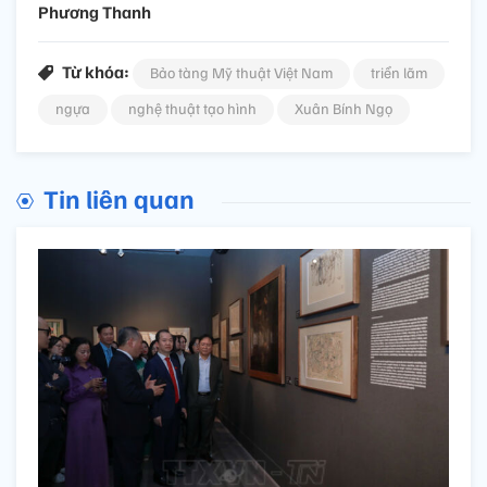
Phương Thanh
Từ khóa:
Bảo tàng Mỹ thuật Việt Nam
triển lãm
ngựa
nghệ thuật tạo hình
Xuân Bính Ngọ
Tin liên quan