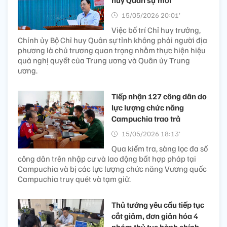
huy Quân sự mới
15/05/2026 20:01’
Việc bố trí Chỉ huy trưởng,
Chính ủy Bộ Chỉ huy Quân sự tỉnh không phải người địa
phương là chủ trương quan trọng nhằm thực hiện hiệu
quả nghị quyết của Trung ương và Quân ủy Trung
ương.
Tiếp nhận 127 công dân do
lực lượng chức năng
Campuchia trao trả
15/05/2026 18:13’
Qua kiểm tra, sàng lọc đa số
công dân trên nhập cư và lao động bất hợp pháp tại
Campuchia và bị các lực lượng chức năng Vương quốc
Campuchia truy quét và tạm giữ.
Thủ tướng yêu cầu tiếp tục
cắt giảm, đơn giản hóa 4