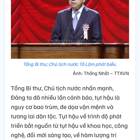
Tổng Bí thư, Chủ tịch nước Tô Lâm phát biểu.
Ảnh: Thống Nhất – TTXVN
Tổng Bí thư, Chủ tịch nước nhấn mạnh,
Đảng ta đã nhiều lần cảnh báo, tụt hậu là
nguy cơ bao trùm, đe dọa vận mệnh và
tương lai dân tộc. Tụt hậu về trình độ phát
triển bắt nguồn từ tụt hậu về khoa học, công
nghệ, đổi mới sáng tạo, về hàm lượng tri