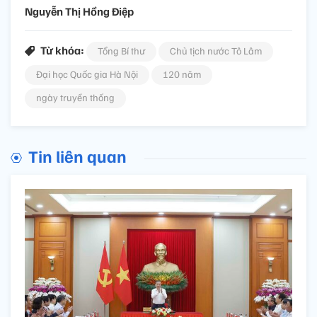
Nguyễn Thị Hồng Điệp
Từ khóa:
Tổng Bí thư
Chủ tịch nước Tô Lâm
Đại học Quốc gia Hà Nội
120 năm
ngày truyền thống
Tin liên quan