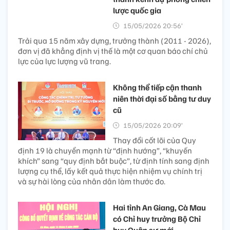
lược quốc gia
15/05/2026 20:56’
Trải qua 15 năm xây dựng, trưởng thành (2011 - 2026),
đơn vị đã khẳng định vị thế là một cơ quan báo chí chủ
lực của lực lượng vũ trang.
Không thể tiếp cận thanh
niên thời đại số bằng tư duy
cũ
15/05/2026 20:09’
Thay đổi cốt lõi của Quy
định 19 là chuyển mạnh từ “định hướng”, “khuyến
khích” sang “quy định bắt buộc”, từ định tính sang định
lượng cụ thể, lấy kết quả thực hiện nhiệm vụ chính trị
và sự hài lòng của nhân dân làm thước đo.
Hai tỉnh An Giang, Cà Mau
có Chỉ huy trưởng Bộ Chỉ