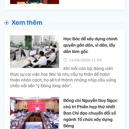
Xem thêm
Học Bác để xây dựng chính
quyền gần dân, vì dân, lấy
dân làm gốc
14/05/2026 11:55’
Khi mỗi cán bộ, đảng viên
thực sự coi việc học Bác là nhu cầu tự thân để hoàn
thiện nhân cách, họ sẽ trở thành những nhịp cầu vững
chắc nối liền “ý Đảng lòng dân”.
Đồng chí Nguyễn Duy Ngọc
chủ trì Phiên họp thứ nhất
Ban Chỉ đạo chuyển đổi số
ngành Tổ chức xây dựng
Đảng