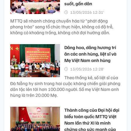
suốt, gần dân
13/05/2026 12:31’
MTTQ sẽ nhanh chóng chuyển hóa từ "phát động
phong trào" sang tổ chức thực hiện, không có độ trễ,
không có khoảng trống, không chờ đợi hướng dẫn.
Dâng hoa, dâng hương tri
ân các anh hùng, liệt sĩ và
Mẹ Việt Nam anh hùng
13/05/2026 12:28’
Theo thống kê, số liệt sĩ của
Đà Nẵng hy sinh trong hai cuộc kháng chiến giải phóng
dân tộc lên tới hơn 100.000 người. Số mẹ Việt Nam anh
hùng là trên 20.000 Mẹ.
Thành công của Đại hội đại
biểu toàn quốc MTTQ Việt
Nam lần thứ XI là minh
chứng cho sức mạnh của