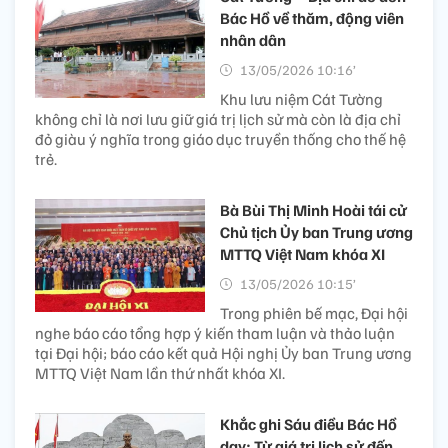
Bác Hồ về thăm, động viên
nhân dân
13/05/2026 10:16’
Khu lưu niệm Cát Tường
không chỉ là nơi lưu giữ giá trị lịch sử mà còn là địa chỉ
đỏ giàu ý nghĩa trong giáo dục truyền thống cho thế hệ
trẻ.
Bà Bùi Thị Minh Hoài tái cử
Chủ tịch Ủy ban Trung ương
MTTQ Việt Nam khóa XI
13/05/2026 10:15’
Trong phiên bế mạc, Đại hội
nghe báo cáo tổng hợp ý kiến tham luận và thảo luận
tại Đại hội; báo cáo kết quả Hội nghị Ủy ban Trung ương
MTTQ Việt Nam lần thứ nhất khóa XI.
Khắc ghi Sáu điều Bác Hồ
dạy: Từ giá trị lịch sử đến