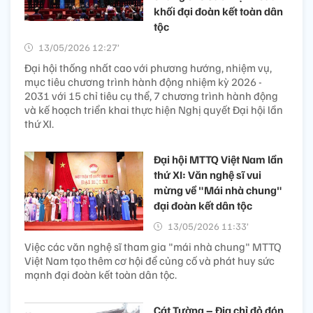
khối đại đoàn kết toàn dân
tộc
13/05/2026 12:27’
Đại hội thống nhất cao với phương hướng, nhiệm vụ,
mục tiêu chương trình hành động nhiệm kỳ 2026 -
2031 với 15 chỉ tiêu cụ thể, 7 chương trình hành động
và kế hoạch triển khai thực hiện Nghị quyết Đại hội lần
thứ XI.
Đại hội MTTQ Việt Nam lần
thứ XI: Văn nghệ sĩ vui
mừng về "Mái nhà chung"
đại đoàn kết dân tộc
13/05/2026 11:33’
Việc các văn nghệ sĩ tham gia "mái nhà chung" MTTQ
Việt Nam tạo thêm cơ hội để củng cố và phát huy sức
mạnh đại đoàn kết toàn dân tộc.
Cát Tường – Địa chỉ đỏ đón