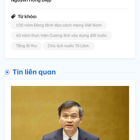
Từ khóa:
100 năm Đảng lãnh đạo cách mạng Việt Nam
40 năm thực hiện Cương lĩnh xây dựng đất nước
Tổng Bí thư
Chủ tịch nước Tô Lâm:
Tin liên quan