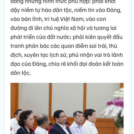
bằng những hình thức phù hợp; phải khơi
dậy niềm tự hào dân tộc, niềm tin vào Đảng,
vào bản lĩnh, trí tuệ Việt Nam, vào con
đường đi lên chủ nghĩa xã hội và tương lai
phát triển của đất nước; phải kiên quyết đấu
tranh phản bác các quan điểm sai trái, thù
địch, xuyên tạc lịch sử, phủ nhận vai trò lãnh
đạo của Đảng, chia rẽ khối đại đoàn kết toàn
dân tộc.