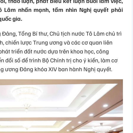
ổi, thảo luận, phát biểu kết luận buổi làm việc,
Tô Lâm nhấn mạnh, tầm nhìn Nghị quyết phải
quốc gia.
g Đảng, Tổng Bí thư, Chủ tịch nước Tô Lâm chủ trì
h, chiến lược Trung ương và các cơ quan liên
phát triển đất nước dựa trên khoa học, công
 đổi số để trình Bộ Chính trị cho ý kiến, làm cơ
g ương Đảng khóa XIV ban hành Nghị quyết.