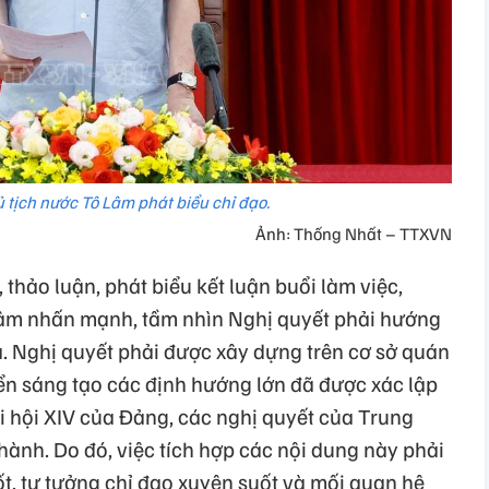
ủ tịch nước Tô Lâm phát biểu chỉ đạo.
Ảnh: Thống Nhất – TTXVN
, thảo luận, phát biểu kết luận buổi làm việc,
Lâm nhấn mạnh, tầm nhìn Nghị quyết phải hướng
a. Nghị quyết phải được xây dựng trên cơ sở quán
riển sáng tạo các định hướng lớn đã được xác lập
i hội XIV của Đảng, các nghị quyết của Trung
hành. Do đó, việc tích hợp các nội dung này phải
cốt, tư tưởng chỉ đạo xuyên suốt và mối quan hệ