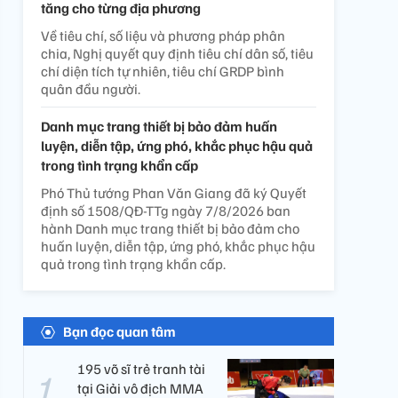
tăng cho từng địa phương
Về tiêu chí, số liệu và phương pháp phân
chia, Nghị quyết quy định tiêu chí dân số, tiêu
chí diện tích tự nhiên, tiêu chí GRDP bình
quân đầu người.
Danh mục trang thiết bị bảo đảm huấn
luyện, diễn tập, ứng phó, khắc phục hậu quả
trong tình trạng khẩn cấp
Phó Thủ tướng Phan Văn Giang đã ký Quyết
định số 1508/QĐ-TTg ngày 7/8/2026 ban
hành Danh mục trang thiết bị bảo đảm cho
huấn luyện, diễn tập, ứng phó, khắc phục hậu
quả trong tình trạng khẩn cấp.
Bạn đọc quan tâm
195 võ sĩ trẻ tranh tài
tại Giải vô địch MMA