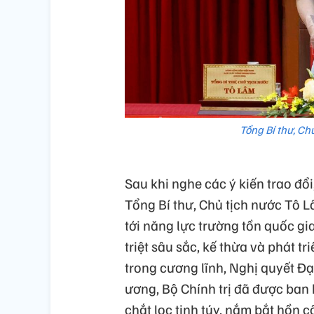
Tổng Bí thư, Ch
Sau khi nghe các ý kiến trao đổi
Tổng Bí thư, Chủ tịch nước Tô 
tới năng lực trường tồn quốc gi
triệt sâu sắc, kế thừa và phát t
trong cương lĩnh, Nghị quyết Đạ
ương, Bộ Chính trị đã được ban 
chắt lọc tinh túy, nắm bắt hồn 