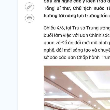
Sau khi nghe các ý kiến trao đ
Tổng Bí thư, Chủ tịch nước 
hướng tới năng lực trường tồn 
Chiều 4/6, tại Trụ sở Trung ươn
buổi làm việc với Ban Chính sác
quan về Đề án đổi mới mô hình 
nghệ, đổi mới sáng tạo và chuyển
sở báo cáo Ban Chấp hành Trun