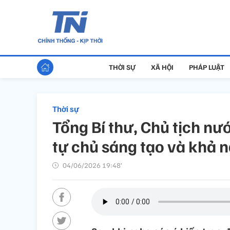
THỜI SỰ
XÃ HỘI
PHÁP LUẬT
Thời sự
Tổng Bí thư, Chủ tịch n
tự chủ sáng tạo và khả n
04/06/2026 19:48’