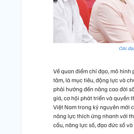
Các đại
Về quan điểm chỉ đạo, mô hình ph
tâm, là mục tiêu, động lực và ch
phải hướng đến nâng cao đời sốn
giá, cơ hội phát triển và quyề
Việt Nam trong kỷ nguyên mới có
năng lực thích ứng nhanh với th
cầu, năng lực số, đạo đức số và