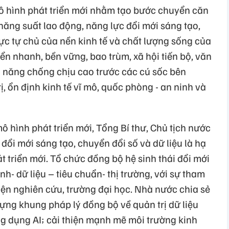
ô hình phát triển mới nhằm tạo bước chuyển căn
năng suất lao động, năng lực đổi mới sáng tạo,
ực tự chủ của nền kinh tế và chất lượng sống của
ển nhanh, bền vững, bao trùm, xã hội tiến bộ, văn
ả năng chống chịu cao trước các cú sốc bên
ị, ổn định kinh tế vĩ mô, quốc phòng - an ninh và
ô hình phát triển mới, Tổng Bí thư, Chủ tịch nước
 đổi mới sáng tạo, chuyển đổi số và dữ liệu là hạ
t triển mới. Tổ chức đồng bộ hệ sinh thái đổi mới
ính- dữ liệu – tiêu chuẩn- thị trường, với sự tham
iện nghiên cứu, trường đại học. Nhà nước chia sẻ
ựng khung pháp lý đồng bộ về quản trị dữ liệu
 dụng AI; cải thiện mạnh mẽ môi trường kinh