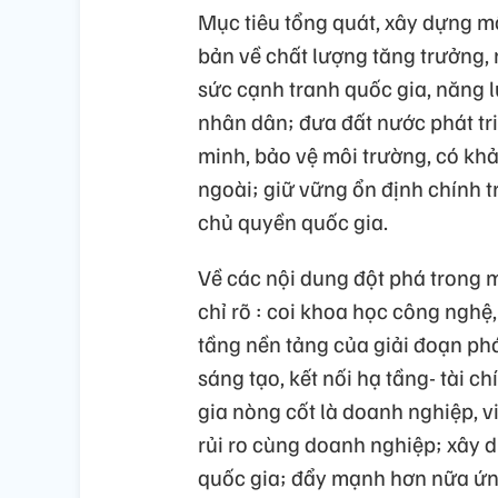
Mục tiêu tổng quát, xây dựng m
bản về chất lượng tăng trưởng, 
sức cạnh tranh quốc gia, năng l
nhân dân; đưa đất nước phát tri
minh, bảo vệ môi trường, có kh
ngoài; giữ vững ổn định chính tr
chủ quyền quốc gia.
Về các nội dung đột phá trong m
chỉ rõ : coi khoa học công nghệ,
tầng nền tảng của giải đoạn phá
sáng tạo, kết nối hạ tầng- tài ch
gia nòng cốt là doanh nghiệp, v
rủi ro cùng doanh nghiệp; xây d
quốc gia; đẩy mạnh hơn nữa ứng