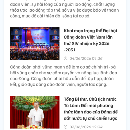
đoàn viên, sự hài lòng của người lao động, chất lượng
thỏa ước lao động tập thể, số vụ việc được bảo vệ thành
công, mức độ cải thiện đời sống tại cơ sở.
Khai mạc trọng thể Đại hội
Công đoàn Việt Nam lần
thứ XIV nhiệm kỳ 2026
-2031
04/06/2026 09:36’
Công đoàn phải vững mạnh để làm cơ sở chính trị - xã
hội vững chắc cho sự cầm quyền và năng lực lãnh đạo
của Đảng. Công đoàn phải hấp dẫn để tập hợp, đoàn
kết, giáo dục đông đảo đoàn viên, người lao động.
Tổng Bí thư, Chủ tịch nước
Tô Lâm: Đổi mới phương
thức lãnh đạo của Đảng để
đất nước tự chủ chiến lược
03/06/2026 19:34’