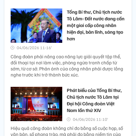
Tổng Bí thư, Chủ tịch nước
Tô Lâm: Đất nước đang cần
một giai cấp công nhân
hiện đại, bản lĩnh, sáng tạo
hơn
04/06/2026 11:16’
Công đoàn phải nâng cao năng lực giải quyết tập thể,
đối thoại tại nơi làm việc, phòng ngừa tranh chấp từ
sớm, từ cơ sở. Phản ánh của công nhân phải được lắng
nghe trước khi trở thành bức xúc.
Phát biểu của Tổng Bí thư,
Chủ tịch nước Tô Lâm tại
Đại hội Công đoàn Việt
Nam lần thứ XIV
04/06/2026 11:10’
Hiệu quả công đoàn không chỉ đo bằng số cuộc họp, số
văn bản, số phong trào, mà phải đo bằng niềm tin của