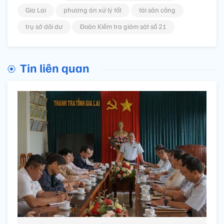
Gia Lai
phương án xử lý tốt
tài sản công
trụ sở dôi dư
Đoàn Kiểm tra giám sát số 21
Tin liên quan