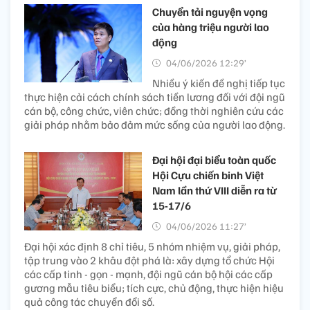
Chuyển tải nguyện vọng
của hàng triệu người lao
động
04/06/2026 12:29’
Nhiều ý kiến đề nghị tiếp tục
thực hiện cải cách chính sách tiền lương đối với đội ngũ
cán bộ, công chức, viên chức; đồng thời nghiên cứu các
giải pháp nhằm bảo đảm mức sống của người lao động.
Đại hội đại biểu toàn quốc
Hội Cựu chiến binh Việt
Nam lần thứ VIII diễn ra từ
15-17/6
04/06/2026 11:27’
Đại hội xác định 8 chỉ tiêu, 5 nhóm nhiệm vụ, giải pháp,
tập trung vào 2 khâu đột phá là: xây dựng tổ chức Hội
các cấp tinh - gọn - mạnh, đội ngũ cán bộ hội các cấp
gương mẫu tiêu biểu; tích cực, chủ động, thực hiện hiệu
quả công tác chuyển đổi số.