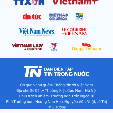
Cơ quan chủ quản: Thông tấn xã Việt Nam
Địa chỉ: Số 05 Lý Thường Kiệt, Cửa Nam, Hà Nội
Chịu trách nhiệm: Trưởng ban Trần Ngọc Tú