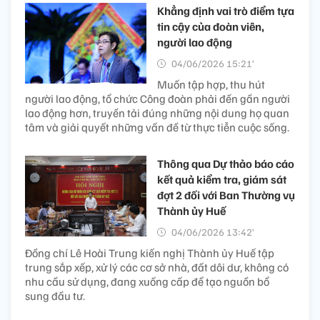
Khẳng định vai trò điểm tựa
tin cậy của đoàn viên,
người lao động
04/06/2026 15:21’
Muốn tập hợp, thu hút
người lao động, tổ chức Công đoàn phải đến gần người
lao động hơn, truyền tải đúng những nội dung họ quan
tâm và giải quyết những vấn đề từ thực tiễn cuộc sống.
Thông qua Dự thảo báo cáo
kết quả kiểm tra, giám sát
đợt 2 đối với Ban Thường vụ
Thành ủy Huế
04/06/2026 13:42’
Đồng chí Lê Hoài Trung kiến nghị Thành ủy Huế tập
trung sắp xếp, xử lý các cơ sở nhà, đất dôi dư, không có
nhu cầu sử dụng, đang xuống cấp để tạo nguồn bổ
sung đầu tư.