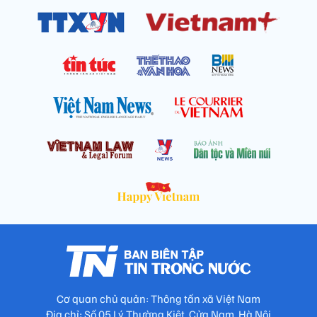
Cơ quan chủ quản: Thông tấn xã Việt Nam
Địa chỉ: Số 05 Lý Thường Kiệt, Cửa Nam, Hà Nội