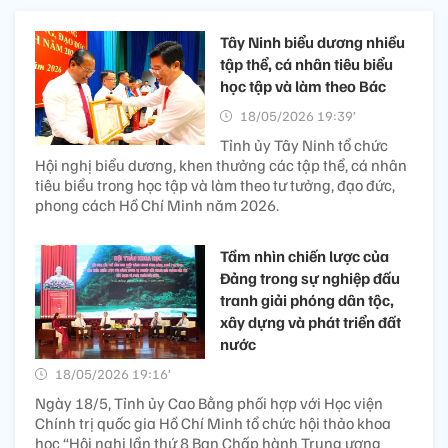
Tây Ninh biểu dương nhiều
tập thể, cá nhân tiêu biểu
học tập và làm theo Bác
18/05/2026 19:39’
Tỉnh ủy Tây Ninh tổ chức
Hội nghị biểu dương, khen thưởng các tập thể, cá nhân
tiêu biểu trong học tập và làm theo tư tưởng, đạo đức,
phong cách Hồ Chí Minh năm 2026.
Tầm nhìn chiến lược của
Đảng trong sự nghiệp đấu
tranh giải phóng dân tộc,
xây dựng và phát triển đất
nước
18/05/2026 19:16’
Ngày 18/5, Tỉnh ủy Cao Bằng phối hợp với Học viện
Chính trị quốc gia Hồ Chí Minh tổ chức hội thảo khoa
học “Hội nghị lần thứ 8 Ban Chấp hành Trung ương