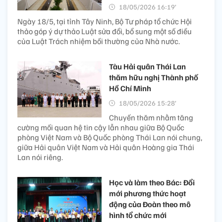
18/05/2026 16:19’
Ngày 18/5, tại tỉnh Tây Ninh, Bộ Tư pháp tổ chức Hội
thảo góp ý dự thảo Luật sửa đổi, bổ sung một số điều
của Luật Trách nhiệm bồi thường của Nhà nước.
Tàu Hải quân Thái Lan
thăm hữu nghị Thành phố
Hồ Chí Minh
18/05/2026 15:28’
Chuyến thăm nhằm tăng
cường mối quan hệ tin cậy lẫn nhau giữa Bộ Quốc
phòng Việt Nam và Bộ Quốc phòng Thái Lan nói chung,
giữa Hải quân Việt Nam và Hải quân Hoàng gia Thái
Lan nói riêng.
Học và làm theo Bác: Đổi
mới phương thức hoạt
động của Đoàn theo mô
hình tổ chức mới