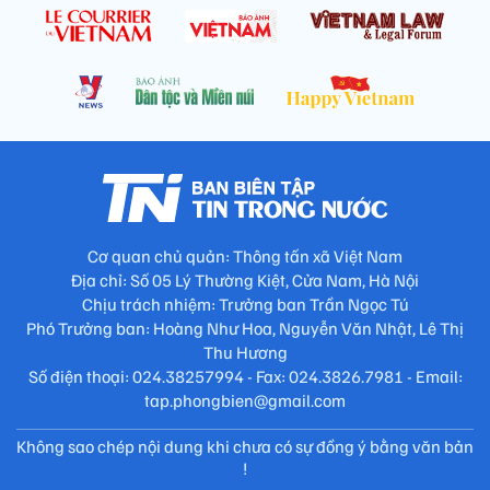
Cơ quan chủ quản: Thông tấn xã Việt Nam
Địa chỉ: Số 05 Lý Thường Kiệt, Cửa Nam, Hà Nội
Chịu trách nhiệm: Trưởng ban Trần Ngọc Tú
Phó Trưởng ban: Hoàng Như Hoa, Nguyễn Văn Nhật, Lê Thị
Thu Hương
Số điện thoại: 024.38257994 - Fax: 024.3826.7981 - Email:
tap.phongbien@gmail.com
Không sao chép nội dung khi chưa có sự đồng ý bằng văn bản
!