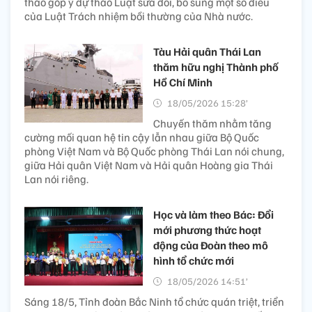
thảo góp ý dự thảo Luật sửa đổi, bổ sung một số điều
của Luật Trách nhiệm bồi thường của Nhà nước.
Tàu Hải quân Thái Lan
thăm hữu nghị Thành phố
Hồ Chí Minh
18/05/2026 15:28’
Chuyến thăm nhằm tăng
cường mối quan hệ tin cậy lẫn nhau giữa Bộ Quốc
phòng Việt Nam và Bộ Quốc phòng Thái Lan nói chung,
giữa Hải quân Việt Nam và Hải quân Hoàng gia Thái
Lan nói riêng.
Học và làm theo Bác: Đổi
mới phương thức hoạt
động của Đoàn theo mô
hình tổ chức mới
18/05/2026 14:51’
Sáng 18/5, Tỉnh đoàn Bắc Ninh tổ chức quán triệt, triển