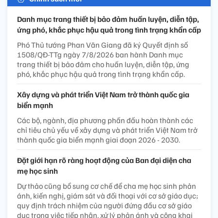
Danh mục trang thiết bị bảo đảm huấn luyện, diễn tập,
ứng phó, khắc phục hậu quả trong tình trạng khẩn cấp
Phó Thủ tướng Phan Văn Giang đã ký Quyết định số
1508/QĐ-TTg ngày 7/8/2026 ban hành Danh mục
trang thiết bị bảo đảm cho huấn luyện, diễn tập, ứng
phó, khắc phục hậu quả trong tình trạng khẩn cấp.
Xây dựng và phát triển Việt Nam trở thành quốc gia
biển mạnh
Các bộ, ngành, địa phương phấn đấu hoàn thành các
chỉ tiêu chủ yếu về xây dựng và phát triển Việt Nam trở
thành quốc gia biển mạnh giai đoạn 2026 - 2030.
Đặt giới hạn rõ ràng hoạt động của Ban đại diện cha
mẹ học sinh
Dự thảo cũng bổ sung cơ chế để cha mẹ học sinh phản
ánh, kiến nghị, giám sát và đối thoại với cơ sở giáo dục;
quy định trách nhiệm của người đứng đầu cơ sở giáo
dục trong việc tiếp nhận, xử lý phản ánh và công khai