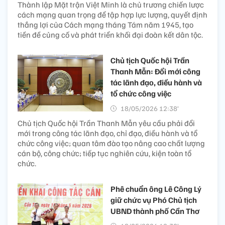
Thành lập Mặt trận Việt Minh là chủ trương chiến lược
cách mạng quan trọng để tập hợp lực lượng, quyết định
thắng lợi của Cách mạng tháng Tám năm 1945, tạo
tiền đề củng cố và phát triển khối đại đoàn kết dân tộc.
Chủ tịch Quốc hội Trần
Thanh Mẫn: Đổi mới công
tác lãnh đạo, điều hành và
tổ chức công việc
18/05/2026 12:38’
Chủ tịch Quốc hội Trần Thanh Mẫn yêu cầu phải đổi
mới trong công tác lãnh đạo, chỉ đạo, điều hành và tổ
chức công việc; quan tâm đào tạo nâng cao chất lượng
cán bộ, công chức; tiếp tục nghiên cứu, kiện toàn tổ
chức.
Phê chuẩn ông Lê Công Lý
giữ chức vụ Phó Chủ tịch
UBND thành phố Cần Thơ