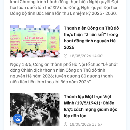
khai Chương trình hành động thực hiện Nghị quyết Đại
hội toàn quốc lần thứ XIV của Đảng, Nghị quyết Đại hội
Đảng bộ tỉnh Bắc Ninh lần thứ I, nhiệm kỳ 2025 - 2030.
Thanh niên Công an Thủ đô
thực hiện "3 liên kết" trong
hoạt động tình nguyện Hè
2026
18/05/2026 14:00’
Ngày 18/5, Công an thành phố Hà Nội tổ chức “Lễ phát
động Chiến dịch thanh niên Công an Thủ đô tình
nguyện Hè năm 2026; tuyên dương 80 gương thanh
niên tiên tiến làm theo lời Bác năm 2026”.
Thành lập Mặt trận Việt
Minh (19/5/1941): Chiến
lược cách mạng giành độc
lập dân tộc
18/05/2026 13:57’