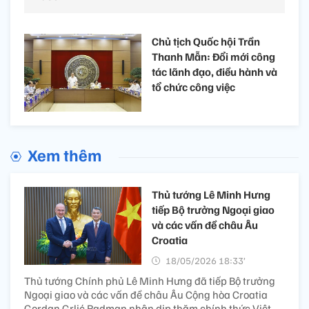
Chủ tịch Quốc hội Trần
Thanh Mẫn: Đổi mới công
tác lãnh đạo, điều hành và
tổ chức công việc
Xem thêm
Thủ tướng Lê Minh Hưng
tiếp Bộ trưởng Ngoại giao
và các vấn đề châu Âu
Croatia
18/05/2026 18:33’
Thủ tướng Chính phủ Lê Minh Hưng đã tiếp Bộ trưởng
Ngoại giao và các vấn đề châu Âu Cộng hòa Croatia
Gordan Grlić Radman nhân dịp thăm chính thức Việt