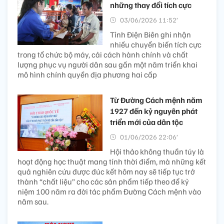
những thay đổi tích cực
03/06/2026 11:52’
Tỉnh Điện Biên ghi nhận
nhiều chuyển biến tích cực
trong tổ chức bộ máy, cải cách hành chính và chất
lượng phục vụ người dân sau gần một năm triển khai
mô hình chính quyền địa phương hai cấp
Từ Đường Cách mệnh năm
1927 đến kỷ nguyên phát
triển mới của dân tộc
01/06/2026 22:06’
Hội thảo không thuần túy là
hoạt động học thuật mang tính thời điểm, mà những kết
quả nghiên cứu được đúc kết hôm nay sẽ tiếp tục trở
thành “chất liệu” cho các sản phẩm tiếp theo để kỷ
niệm 100 năm ra đời tác phẩm Đường Cách mệnh vào
năm sau.