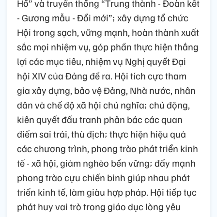
Hồ” và truyền thống “Trung thành - Đoàn kết
- Gương mẫu - Đổi mới”; xây dựng tổ chức
Hội trong sạch, vững mạnh, hoàn thành xuất
sắc mọi nhiệm vụ, góp phần thực hiện thắng
lợi các mục tiêu, nhiệm vụ Nghị quyết Đại
hội XIV của Đảng đề ra. Hội tích cực tham
gia xây dựng, bảo vệ Đảng, Nhà nước, nhân
dân và chế độ xã hội chủ nghĩa; chủ động,
kiên quyết đấu tranh phản bác các quan
điểm sai trái, thù địch; thực hiện hiệu quả
các chương trình, phong trào phát triển kinh
tế - xã hội, giảm nghèo bền vững; đẩy mạnh
phong trào cựu chiến binh giúp nhau phát
triển kinh tế, làm giàu hợp pháp. Hội tiếp tục
phát huy vai trò trong giáo dục lòng yêu