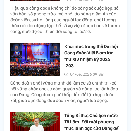
Hiệu quả công đoàn không chỉ đo bằng số cuộc họp, số
văn bản, số phong trào, mà phải đo bằng niềm tin của
đoàn viên, sự hài lòng của người lao động, chất lượng
thỏa ước lao động tập thể, số vụ việc được bảo vệ thành
công, mức độ cải thiện đời sống tại cơ sở.
Khai mạc trọng thể Đại hội
Công đoàn Việt Nam lần
thứ XIV nhiệm kỳ 2026
-2031
04/06/2026 09:36’
Công đoàn phải vững mạnh để làm cơ sở chính trị - xã
hội vững chắc cho sự cầm quyền và năng lực lãnh đạo
của Đảng. Công đoàn phải hấp dẫn để tập hợp, đoàn
kết, giáo dục đông đảo đoàn viên, người lao động.
Tổng Bí thư, Chủ tịch nước
Tô Lâm: Đổi mới phương
thức lãnh đạo của Đảng để