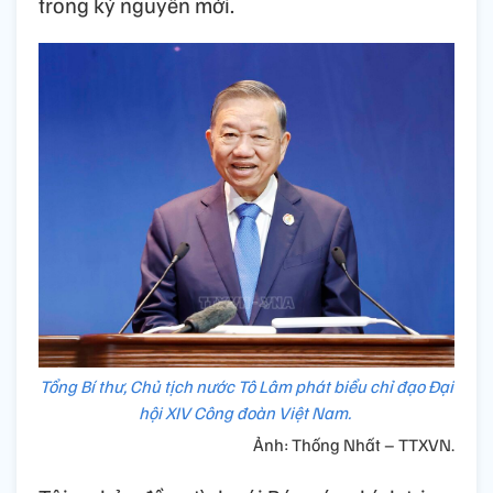
trong kỷ nguyên mới.
Tổng Bí thư, Chủ tịch nước Tô Lâm phát biểu chỉ đạo Đại
hội XIV Công đoàn Việt Nam.
Ảnh: Thống Nhất – TTXVN.