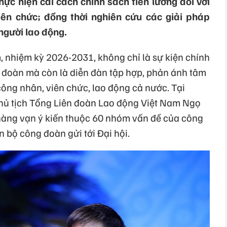
thực hiện cải cách chính sách tiền lương đối với
iên chức; đồng thời nghiên cứu các giải pháp
gười lao động.
, nhiệm kỳ 2026-2031, không chỉ là sự kiện chính
g đoàn mà còn là diễn đàn tập hợp, phản ánh tâm
ông nhân, viên chức, lao động cả nước. Tại
Chủ tịch Tổng Liên đoàn Lao động Việt Nam Ngọ
hàng vạn ý kiến thuộc 60 nhóm vấn đề của công
n bộ công đoàn gửi tới Đại hội.