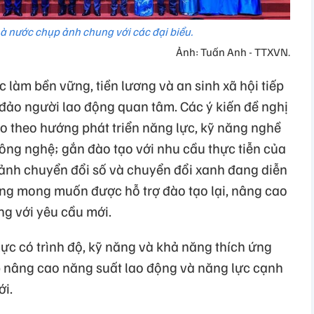
 nước chụp ảnh chung với các đại biểu.
Ảnh: Tuấn Anh - TTXVN.
c làm bền vững, tiền lương và an sinh xã hội tiếp
đảo người lao động quan tâm. Các ý kiến đề nghị
tạo theo hướng phát triển năng lực, kỹ năng nghề
ng nghệ; gắn đào tạo với nhu cầu thực tiễn của
 cảnh chuyển đổi số và chuyển đổi xanh đang diễn
ng mong muốn được hỗ trợ đào tạo lại, nâng cao
ng với yêu cầu mới.
ực có trình độ, kỹ năng và khả năng thích ứng
úp nâng cao năng suất lao động và năng lực cạnh
ới.