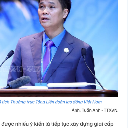
 tịch Thường trực Tổng Liên đoàn lao động Việt Nam.
Ảnh: Tuấn Anh - TTXVN.
ược nhiều ý kiến là tiếp tục xây dựng giai cấp