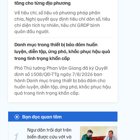
tăng cho từng địa phương
Về tiêu chí, số liệu và phương pháp phân
chia, Nghị quyết quy định tiêu chí dân số, tiêu
chí diện tích tự nhiên, tiêu chí GRDP bình
quân đầu người.
Danh mục trang thiết bị bảo đảm huấn
luyện, diễn tập, ứng phó, khắc phục hậu quả
trong tình trạng khẩn cấp
Phó Thủ tướng Phan Văn Giang đã ký Quyết
định số 1508/QĐ-TTg ngày 7/8/2026 ban
hành Danh mục trang thiết bị bảo đảm cho
huấn luyện, diễn tập, ứng phó, khắc phục hậu
quả trong tình trạng khẩn cấp.
Bạn đọc quan tâm
Ngư dân trôi dạt trên
biển được cứu vớt và