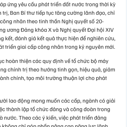
áp ứng yêu cầu phát triển đất nước trong thời kỳ
 trị, Ban Bí thư tiếp tục tăng cường lãnh đạo, chỉ
 công nhân theo tinh thần Nghị quyết số 20-
g ương Đảng khóa X và Nghị quyết Đại hội XIV
g kết, đánh giá kết quả thực hiện để nghiên cứu,
t triển giai cấp công nhân trong kỷ nguyên mới.
tục hoàn thiện các quy định về tổ chức bộ máy
ống chính trị theo hướng tinh gọn, hiệu quả, giảm
hành chính, tạo môi trường thuận lợi cho phát
gười lao động mong muốn các cấp, ngành có giải
ệc thành lập tổ chức đảng và công đoàn trong
 nước. Theo các ý kiến, việc phát triển đảng
n không chỉ góp phần nâng cao năng lực lãnh