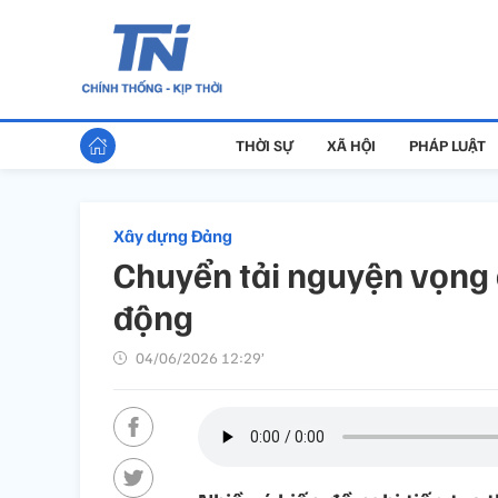
THỜI SỰ
XÃ HỘI
PHÁP LUẬT
Xây dựng Đảng
Chuyển tải nguyện vọng 
động
04/06/2026 12:29’