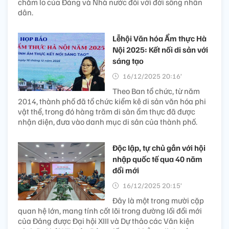
chăm lo của Đảng và Nhà nước đối với đời sống nhân
dân.
Lễhội Văn hóa Ẩm thực Hà
Nội 2025: Kết nối di sản với
sáng tạo
16/12/2025 20:16’
Theo Ban tổ chức, từ năm
2014, thành phố đã tổ chức kiểm kê di sản văn hóa phi
vật thể, trong đó hàng trăm di sản ẩm thực đã được
nhận diện, đưa vào danh mục di sản của thành phố.
Độc lập, tự chủ gắn với hội
nhập quốc tế qua 40 năm
đổi mới
16/12/2025 20:15’
Đây là một trong mười cặp
quan hệ lớn, mang tính cốt lõi trong đường lối đổi mới
của Đảng được Đại hội XIII và Dự thảo các Văn kiện