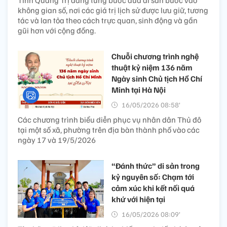
Tỉnh Quảng Trị đang từng bước đưa di sản bước vào
không gian số, nơi các giá trị lịch sử được lưu giữ, tương
tác và lan tỏa theo cách trực quan, sinh động và gần
gũi hơn với cộng đồng.
Chuỗi chương trình nghệ
thuật kỷ niệm 136 năm
Ngày sinh Chủ tịch Hồ Chí
Minh tại Hà Nội
16/05/2026 08:58’
Các chương trình biểu diễn phục vụ nhân dân Thủ đô
tại một số xã, phường trên địa bàn thành phố vào các
ngày 17 và 19/5/2026
“Đánh thức” di sản trong
kỷ nguyên số: Chạm tới
cảm xúc khi kết nối quá
khứ với hiện tại
16/05/2026 08:09’