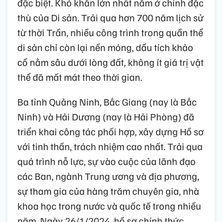
đặc biệt. Khó khăn lớn nhất nằm ở chính đặc
thù của Di sản. Trải qua hơn 700 năm lịch sử
từ thời Trần, nhiều công trình trong quần thể
di sản chỉ còn lại nền móng, dấu tích khảo
cổ nằm sâu dưới lòng đất, không ít giá trị vật
thể đã mất mát theo thời gian.
Ba tỉnh Quảng Ninh, Bắc Giang (nay là Bắc
Ninh) và Hải Dương (nay là Hải Phòng) đã
triển khai công tác phối hợp, xây dựng Hồ sơ
với tinh thần, trách nhiệm cao nhất. Trải qua
quá trình nỗ lực, sự vào cuộc của lãnh đạo
các Ban, ngành Trung ương và địa phương,
sự tham gia của hàng trăm chuyên gia, nhà
khoa học trong nước và quốc tế trong nhiều
năm. Ngày 26/1/2024, hồ sơ chính thức