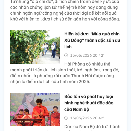
Từ những “địa chỉ đỏ”, di tích chiến tranh đến ký ức của
các nhân chứng lịch sử, thế hệ trẻ hôm nay đang dùng
chính ngôn ngữ công nghệ của thời đại để kết nối quá
khứ với hiện tại, đưa lịch sử đến gần hơn với cộng đồng.
Hiến kế đưa "Mùa quả chín
Xứ Đông" thành đặc sản du
lịch
15/05/2026 20:42’
Hải Phòng có nhiều thế
mạnh phát triển du lịch sinh thái, trải nghiệm, trong đó,
điểm nhấn là phường rối nước Thanh Hải được công
nhận là điểm du lịch cấp tỉnh năm 2025.
Bảo tồn và phát huy loại
hình nghệ thuật độc đáo
của Nam Bộ
15/05/2026 20:42’
Dân ca Nam Bộ đã trở thành