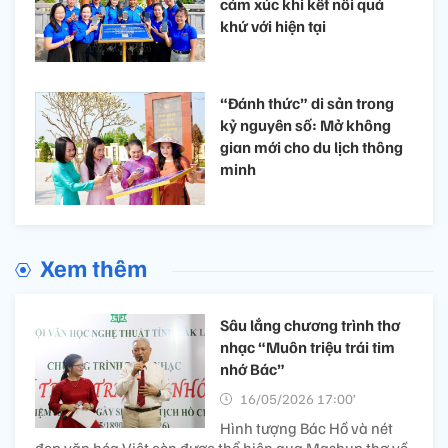
cảm xúc khi kết nối quá
khứ với hiện tại
“Đánh thức” di sản trong
kỷ nguyên số: Mở không
gian mới cho du lịch thông
minh
Xem thêm
Sâu lắng chương trình thơ
nhạc “Muôn triệu trái tim
nhớ Bác”
16/05/2026 17:00’
Hình tượng Bác Hồ và nét