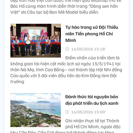
đẹp văn hóa Việt còn được thể hiện qua Mashup thơ về
Bác Hồ cùng màn trình diễn thời trang “Dáng sen hồn
Việt” do Câu lạc bộ Ban Mê Model biểu diễn.
Tự hào trang sử Đội Thiếu
niên Tiền phong Hồ Chí
Minh
16/05/2026 15:18’
Điểm nhấn của triển lãm là
không gian tái hiện cột mốc lịch sử ngày 15/5/1941 tại
thôn Nà Mạ, tỉnh Cao Bằng– nơi thành lập Hội Nhi đồng
Cứu quốc với 5 đội viên đầu tiên do Kim Đồng làm Đội
trưởng
Đánh thức tài nguyên bản
địa phát triển du lịch xanh
16/05/2026 15:00’
Ghi nhận thực tế tại Thành
phố Hồ Chí Minh, ngoài đặc
khu Côn Đảo, Cần Giờ đang trở thành động lực tăng