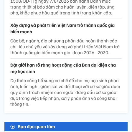
1508/QĐ-TTg ngày 7/8/2026 ban hành Danh mục
trang thiết bị bảo đảm cho huấn luyện, diễn tập, ứng
phó, khắc phục hậu quả trong tình trạng khẩn cấp.
Xây dựng và phát triển Việt Nam trở thành quốc gia
biển mạnh
Các bộ, ngành, địa phương phấn đấu hoàn thành các
chỉ tiêu chủ yếu về xây dựng và phát triển Việt Nam trở
thành quốc gia biển mạnh giai đoạn 2026 - 2030.
Đặt giới hạn rõ ràng hoạt động của Ban đại diện cha
mẹ học sinh
Dự thảo cũng bổ sung cơ chế để cha mẹ học sinh phản
ánh, kiến nghị, giám sát và đối thoại với cơ sở giáo dục;
quy định trách nhiệm của người đứng đầu cơ sở giáo
dục trong việc tiếp nhận, xử lý phản ánh và công khai
thông tin.
Bạn đọc quan tâm