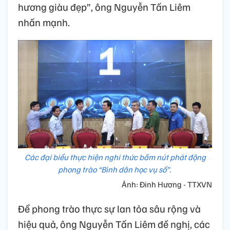
hương giàu đẹp”, ông Nguyễn Tấn Liêm
nhấn mạnh.
Các đại biểu thực hiện nghi thức bấm nút phát động
phong trào “Bình dân học vụ số”.
Ảnh: Đinh Hương - TTXVN
Để phong trào thực sự lan tỏa sâu rộng và
hiệu quả, ông Nguyễn Tấn Liêm đề nghị, các