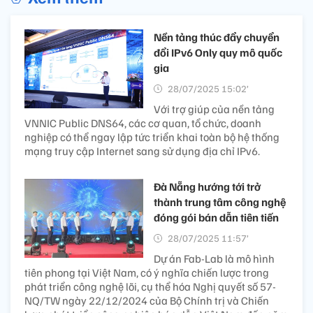
Nền tảng thúc đẩy chuyển
đổi IPv6 Only quy mô quốc
gia
28/07/2025 15:02’
Với trợ giúp của nền tảng
VNNIC Public DNS64, các cơ quan, tổ chức, doanh
nghiệp có thể ngay lập tức triển khai toàn bộ hệ thống
mạng truy cập Internet sang sử dụng địa chỉ IPv6.
Đà Nẵng hướng tới trở
thành trung tâm công nghệ
đóng gói bán dẫn tiên tiến
28/07/2025 11:57’
Dự án Fab-Lab là mô hình
tiên phong tại Việt Nam, có ý nghĩa chiến lược trong
phát triển công nghệ lõi, cụ thể hóa Nghị quyết số 57-
NQ/TW ngày 22/12/2024 của Bộ Chính trị và Chiến