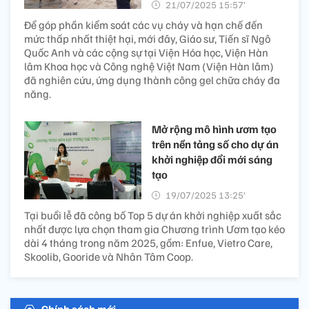
21/07/2025 15:57’
Để góp phần kiểm soát các vụ cháy và hạn chế đến
mức thấp nhất thiệt hại, mới đây, Giáo sư, Tiến sĩ Ngô
Quốc Anh và các cộng sự tại Viện Hóa học, Viện Hàn
lâm Khoa học và Công nghệ Việt Nam (Viện Hàn lâm)
đã nghiên cứu, ứng dụng thành công gel chữa cháy đa
năng.
Mở rộng mô hình ươm tạo
trên nền tảng số cho dự án
khởi nghiệp đổi mới sáng
tạo
19/07/2025 13:25’
Tại buổi lễ đã công bố Top 5 dự án khởi nghiệp xuất sắc
nhất được lựa chọn tham gia Chương trình Ươm tạo kéo
dài 4 tháng trong năm 2025, gồm: Enfue, Vietro Care,
Skoolib, Gooride và Nhân Tâm Coop.
Chính sách mới