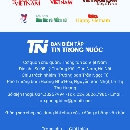
Cơ quan chủ quản: Thông tấn xã Việt Nam
Địa chỉ: Số 05 Lý Thường Kiệt, Cửa Nam, Hà Nội
Chịu trách nhiệm: Trưởng ban Trần Ngọc Tú
Phó Trưởng ban: Hoàng Như Hoa, Nguyễn Văn Nhật, Lê Thị
Thu Hương
Số điện thoại: 024.38257994 - Fax: 024.3826.7981 - Email:
tap.phongbien@gmail.com
Không sao chép nội dung khi chưa có sự đồng ý bằng văn bản
!
Trang chủ
Giới thiệu