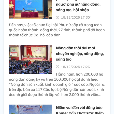
người phụ nữ năng động,
sáng tạo, hội nhập
15/12/2025 17:30’
Đến nay, việc tổ chức Đại hội Phụ nữ cấp xã trong toàn
quốc hoàn thành; đồng thời, 27 tỉnh, thành phố đã hoàn
thành tổ chức Đại hội cấp tỉnh.
Nông dân thời đại mới
chuyên nghiệp, năng động,
sáng tạo
15/12/2025 17:23’
Hằng năm, hơn 200.000 hộ
nông dân đăng ký và trên 100.000 hộ đạt danh hiệu
"Nông dân sản xuất, kinh doanh giỏi" các cấp. Ngoài ra,
trên địa bàn có 117 Câu lạc bộ Nông dân sản xuất, kinh
doanh giỏi được thành lập với hơn 2.000 thành viên...
Niềm vui đến với đồng bào
Khmer Cần Thơ trước thềm