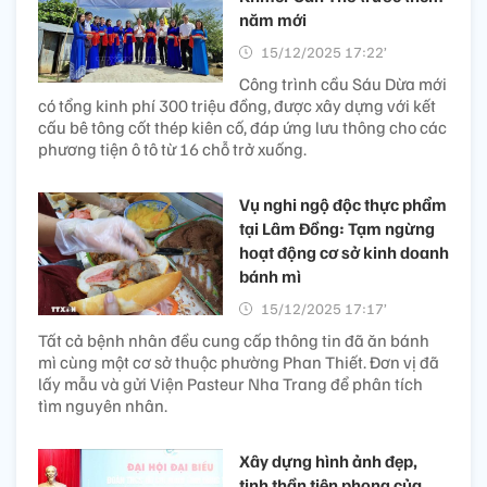
năm mới
15/12/2025 17:22’
Công trình cầu Sáu Dừa mới
có tổng kinh phí 300 triệu đồng, được xây dựng với kết
cấu bê tông cốt thép kiên cố, đáp ứng lưu thông cho các
phương tiện ô tô từ 16 chỗ trở xuống.
Vụ nghi ngộ độc thực phẩm
tại Lâm Đồng: Tạm ngừng
hoạt động cơ sở kinh doanh
bánh mì
15/12/2025 17:17’
Tất cả bệnh nhân đều cung cấp thông tin đã ăn bánh
mì cùng một cơ sở thuộc phường Phan Thiết. Đơn vị đã
lấy mẫu và gửi Viện Pasteur Nha Trang để phân tích
tìm nguyên nhân.
Xây dựng hình ảnh đẹp,
tinh thần tiên phong của