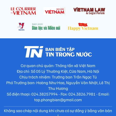
Cơ quan chủ quản: Thông tấn xã Việt Nam
Địa chỉ: Số 05 Lý Thường Kiệt, Cửa Nam, Hà Nội
Chịu trách nhiệm: Trưởng ban Trần Ngọc Tú
Phó Trưởng ban: Hoàng Như Hoa, Nguyễn Văn Nhật, Lê Thị
Thu Hương
Số điện thoại: 024.38257994 - Fax: 024.3826.7981 - Email:
tap.phongbien@gmail.com
Không sao chép nội dung khi chưa có sự đồng ý bằng văn bản
!