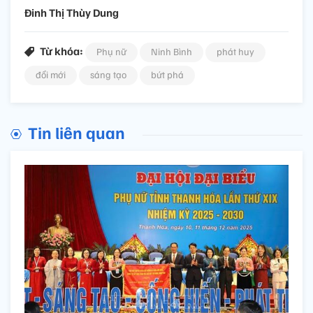
Đinh Thị Thùy Dung
Từ khóa:
Phụ nữ
Ninh Bình
phát huy
đổi mới
sáng tạo
bứt phá
Tin liên quan