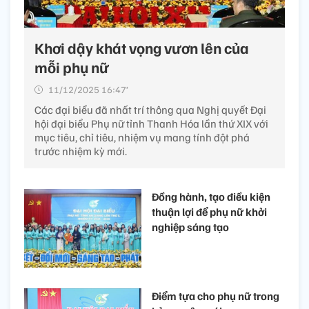
Khơi dậy khát vọng vươn lên của
mỗi phụ nữ
11/12/2025 16:47’
Các đại biểu đã nhất trí thông qua Nghị quyết Đại
hội đại biểu Phụ nữ tỉnh Thanh Hóa lần thứ XIX với
mục tiêu, chỉ tiêu, nhiệm vụ mang tính đột phá
trước nhiệm kỳ mới.
Đồng hành, tạo điều kiện
thuận lợi để phụ nữ khởi
nghiệp sáng tạo
Điểm tựa cho phụ nữ trong