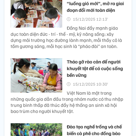
“luồng gió mới”, mở ra giai
đoạn đổi mới toàn diện
15/12/2025 12:13’
Đồng Nai đẩy mạnh giáo
dục toàn diện đức - trí - thể - mỹ, kỹ năng sống; xây
dựng môi trường học đường lành mạnh, mỗi thầy cô là
tấm gương sáng, mỗi học sinh là “pháo đài” an toàn.
Tháo gỡ rào cản để người
khuyết tật để có cuộc sống
bền vững
15/12/2025 10:30’
Việt Nam là một trong
những quốc gia dẫn đầu trong nhóm nước có thu nhập
trung bình thấp đã thúc đẩy hệ thống an sinh xã hội
bao trùm cho người khuyết tật.
Đào tạo nghề trồng và chế
biến cà phê cho đồng bào