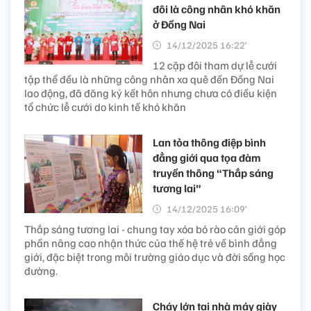
đôi là công nhân khó khăn
ở Đồng Nai
14/12/2025 16:22’
12 cặp đôi tham dự lễ cưới
tập thể đều là những công nhân xa quê đến Đồng Nai
lao động, đã đăng ký kết hôn nhưng chưa có điều kiện
tổ chức lễ cưới do kinh tế khó khăn
Lan tỏa thông điệp bình
đẳng giới qua tọa đàm
truyền thông “Thắp sáng
tương lai”
14/12/2025 16:09’
Thắp sáng tương lai - chung tay xóa bỏ rào cản giới góp
phần nâng cao nhận thức của thế hệ trẻ về bình đẳng
giới, đặc biệt trong môi trường giáo dục và đời sống học
đường.
Cháy lớn tại nhà máy giày