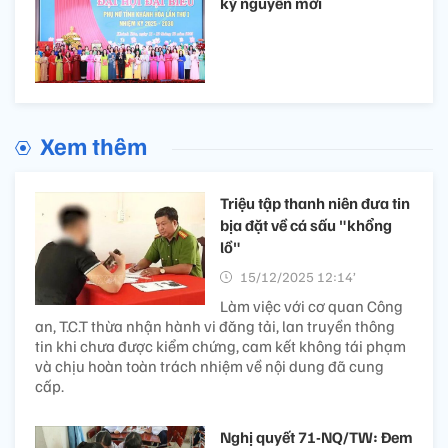
kỷ nguyên mới
Xem thêm
Triệu tập thanh niên đưa tin
bịa đặt về cá sấu "khổng
lồ"
15/12/2025 12:14’
Làm việc với cơ quan Công
an, T.C.T thừa nhận hành vi đăng tải, lan truyền thông
tin khi chưa được kiểm chứng, cam kết không tái phạm
và chịu hoàn toàn trách nhiệm về nội dung đã cung
cấp.
Nghị quyết 71-NQ/TW: Đem