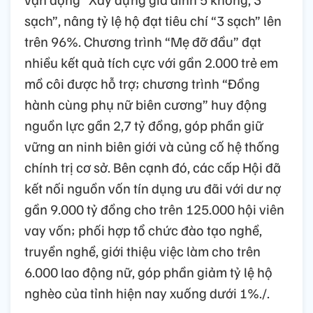
sạch”, nâng tỷ lệ hộ đạt tiêu chí “3 sạch” lên
trên 96%. Chương trình “Mẹ đỡ đầu” đạt
nhiều kết quả tích cực với gần 2.000 trẻ em
mồ côi được hỗ trợ; chương trình “Đồng
hành cùng phụ nữ biên cương” huy động
nguồn lực gần 2,7 tỷ đồng, góp phần giữ
vững an ninh biên giới và củng cố hệ thống
chính trị cơ sở. Bên cạnh đó, các cấp Hội đã
kết nối nguồn vốn tín dụng ưu đãi với dư nợ
gần 9.000 tỷ đồng cho trên 125.000 hội viên
vay vốn; phối hợp tổ chức đào tạo nghề,
truyền nghề, giới thiệu việc làm cho trên
6.000 lao động nữ, góp phần giảm tỷ lệ hộ
nghèo của tỉnh hiện nay xuống dưới 1%./.