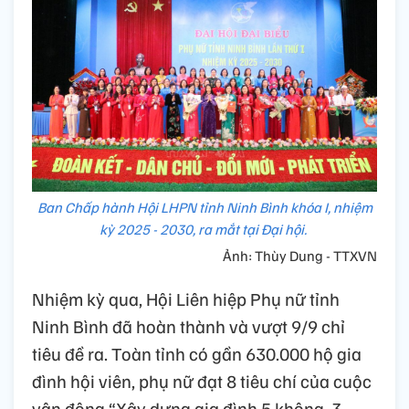
Ban Chấp hành Hội LHPN tỉnh Ninh Bình khóa I, nhiệm
kỳ 2025 - 2030, ra mắt tại Đại hội.
Ảnh: Thùy Dung - TTXVN
Nhiệm kỳ qua, Hội Liên hiệp Phụ nữ tỉnh
Ninh Bình đã hoàn thành và vượt 9/9 chỉ
tiêu đề ra. Toàn tỉnh có gần 630.000 hộ gia
đình hội viên, phụ nữ đạt 8 tiêu chí của cuộc
vận động “Xây dựng gia đình 5 không, 3