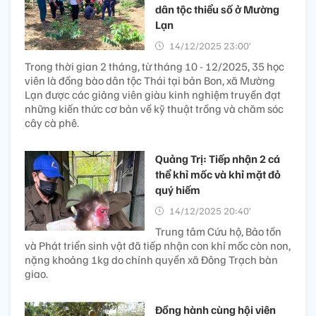
dân tộc thiểu số ở Mường
Lạn
14/12/2025 23:00’
Trong thời gian 2 tháng, từ tháng 10 - 12/2025, 35 học
viên là đồng bào dân tộc Thái tại bản Bon, xã Mường
Lạn được các giảng viên giàu kinh nghiệm truyền đạt
những kiến thức cơ bản về kỹ thuật trồng và chăm sóc
cây cà phê.
Quảng Trị: Tiếp nhận 2 cá
thể khỉ mốc và khỉ mặt đỏ
quý hiếm
14/12/2025 20:40’
Trung tâm Cứu hộ, Bảo tồn
và Phát triển sinh vật đã tiếp nhận con khỉ mốc còn non,
nặng khoảng 1kg do chính quyền xã Đông Trạch bàn
giao.
Đồng hành cùng hội viên