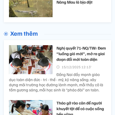
Nàng Mau là bịa đặt
Xem thêm
Nghị quyết 71-NQ/TW: Đem
“luồng gió mới”, mở ra giai
đoạn đổi mới toàn diện
15/12/2025 12:13’
Đồng Nai đẩy mạnh giáo
dục toàn diện đức - trí - thể - mỹ, kỹ năng sống; xây
dựng môi trường học đường lành mạnh, mỗi thầy cô là
tấm gương sáng, mỗi học sinh là “pháo đài” an toàn.
Tháo gỡ rào cản để người
khuyết tật để có cuộc sống
bền vững