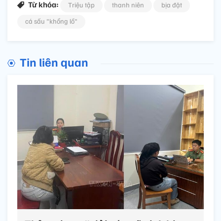
Từ khóa:
Triệu tập
thanh niên
bịa đặt
cá sấu "khổng lồ"
Tin liên quan