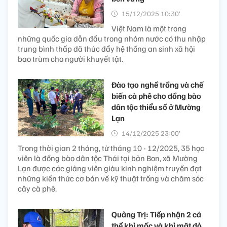
15/12/2025 10:30’
Việt Nam là một trong
những quốc gia dẫn đầu trong nhóm nước có thu nhập
trung bình thấp đã thúc đẩy hệ thống an sinh xã hội
bao trùm cho người khuyết tật.
Đào tạo nghề trồng và chế
biến cà phê cho đồng bào
dân tộc thiểu số ở Mường
Lạn
14/12/2025 23:00’
Trong thời gian 2 tháng, từ tháng 10 - 12/2025, 35 học
viên là đồng bào dân tộc Thái tại bản Bon, xã Mường
Lạn được các giảng viên giàu kinh nghiệm truyền đạt
những kiến thức cơ bản về kỹ thuật trồng và chăm sóc
cây cà phê.
Quảng Trị: Tiếp nhận 2 cá
thể khỉ mốc và khỉ mặt đỏ