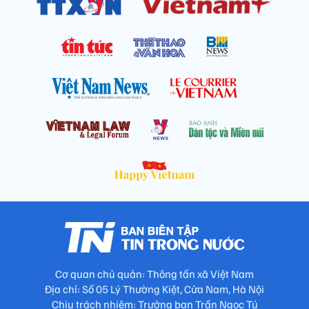
Cơ quan chủ quản: Thông tấn xã Việt Nam
Địa chỉ: Số 05 Lý Thường Kiệt, Cửa Nam, Hà Nội
Chịu trách nhiệm: Trưởng ban Trần Ngọc Tú