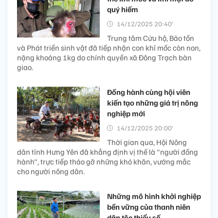
quý hiếm
14/12/2025 20:40’
Trung tâm Cứu hộ, Bảo tồn
và Phát triển sinh vật đã tiếp nhận con khỉ mốc còn non,
nặng khoảng 1kg do chính quyền xã Đông Trạch bàn
giao.
Đồng hành cùng hội viên
kiến tạo những giá trị nông
nghiệp mới
14/12/2025 20:00’
Thời gian qua, Hội Nông
dân tỉnh Hưng Yên đã khẳng định vị thế là "người đồng
hành", trực tiếp tháo gỡ những khó khăn, vướng mắc
cho người nông dân.
Những mô hình khởi nghiệp
bền vững của thanh niên
dân tộc thiểu số