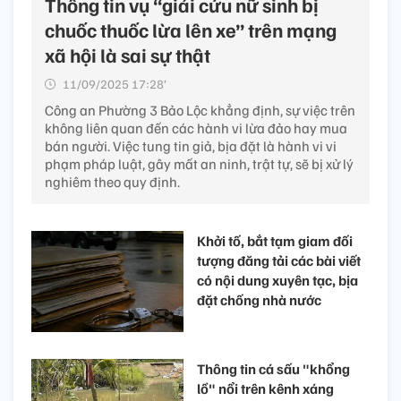
Thông tin vụ “giải cứu nữ sinh bị
chuốc thuốc lừa lên xe” trên mạng
xã hội là sai sự thật
11/09/2025 17:28’
Công an Phường 3 Bảo Lộc khẳng định, sự việc trên
không liên quan đến các hành vi lừa đảo hay mua
bán người. Việc tung tin giả, bịa đặt là hành vi vi
phạm pháp luật, gây mất an ninh, trật tự, sẽ bị xử lý
nghiêm theo quy định.
Khởi tố, bắt tạm giam đối
tượng đăng tải các bài viết
có nội dung xuyên tạc, bịa
đặt chống nhà nước
Thông tin cá sấu "khổng
lồ" nổi trên kênh xáng