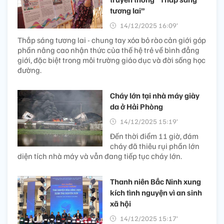
tương lai”
14/12/2025 16:09’
Thắp sáng tương lai - chung tay xóa bỏ rào cản giới góp
phần nâng cao nhận thức của thế hệ trẻ về bình đẳng
giới, đặc biệt trong môi trường giáo dục và đời sống học
đường.
Cháy lớn tại nhà máy giày
da ở Hải Phòng
14/12/2025 15:19’
Đến thời điểm 11 giờ, đám
cháy đã thiêu rụi phần lớn
diện tích nhà máy và vẫn đang tiếp tục cháy lớn.
Thanh niên Bắc Ninh xung
kích tình nguyện vì an sinh
xã hội
14/12/2025 15:17’