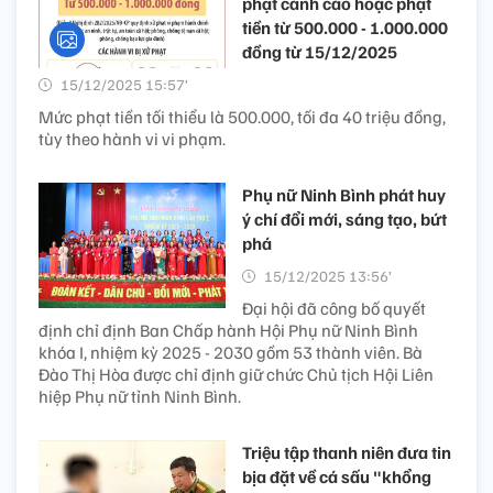
phạt cảnh cáo hoặc phạt
tiền từ 500.000 - 1.000.000
đồng từ 15/12/2025
15/12/2025 15:57’
Mức phạt tiền tối thiểu là 500.000, tối đa 40 triệu đồng,
tùy theo hành vi vi phạm.
Phụ nữ Ninh Bình phát huy
ý chí đổi mới, sáng tạo, bứt
phá
15/12/2025 13:56’
Đại hội đã công bố quyết
định chỉ định Ban Chấp hành Hội Phụ nữ Ninh Bình
khóa I, nhiệm kỳ 2025 - 2030 gồm 53 thành viên. Bà
Đào Thị Hòa được chỉ định giữ chức Chủ tịch Hội Liên
hiệp Phụ nữ tỉnh Ninh Bình.
Triệu tập thanh niên đưa tin
bịa đặt về cá sấu "khổng