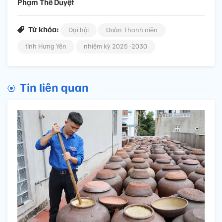
Phạm Thế Duyệt
Từ khóa:
Đại hội
Đoàn Thanh niên
tỉnh Hưng Yên
nhiệm kỳ 2025 -2030
Tin liên quan