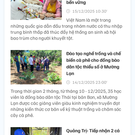
bền vững
15/12/2025 10:30’
Việt Nam là một trong
những quốc gia dẫn đầu trong nhóm nước có thu nhập
trung bình thấp đã thúc đẩy hệ thống an sinh xã hội
bao trùm cho người khuyết tật.
Đào tạo nghề trồng và chế
biến cà phê cho đồng bào
dân tộc thiểu số ở Mường
Lạn
14/12/2025 23:00’
Trong thời gian 2 tháng, từ tháng 10 - 12/2025, 35 học
viên là đồng bào dân tộc Thái tại bản Bon, xã Mường
Lạn được các giảng viên giàu kinh nghiệm truyền đạt
những kiến thức cơ bản về kỹ thuật trồng và chăm sóc
cây cà phê.
Quảng Trị: Tiếp nhận 2 cá