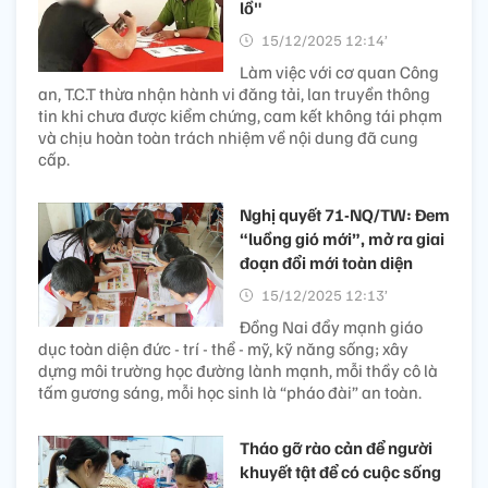
lồ"
15/12/2025 12:14’
Làm việc với cơ quan Công
an, T.C.T thừa nhận hành vi đăng tải, lan truyền thông
tin khi chưa được kiểm chứng, cam kết không tái phạm
và chịu hoàn toàn trách nhiệm về nội dung đã cung
cấp.
Nghị quyết 71-NQ/TW: Đem
“luồng gió mới”, mở ra giai
đoạn đổi mới toàn diện
15/12/2025 12:13’
Đồng Nai đẩy mạnh giáo
dục toàn diện đức - trí - thể - mỹ, kỹ năng sống; xây
dựng môi trường học đường lành mạnh, mỗi thầy cô là
tấm gương sáng, mỗi học sinh là “pháo đài” an toàn.
Tháo gỡ rào cản để người
khuyết tật để có cuộc sống