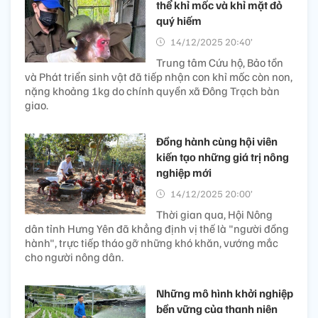
thể khỉ mốc và khỉ mặt đỏ
quý hiếm
14/12/2025 20:40’
Trung tâm Cứu hộ, Bảo tồn
và Phát triển sinh vật đã tiếp nhận con khỉ mốc còn non,
nặng khoảng 1kg do chính quyền xã Đông Trạch bàn
giao.
Đồng hành cùng hội viên
kiến tạo những giá trị nông
nghiệp mới
14/12/2025 20:00’
Thời gian qua, Hội Nông
dân tỉnh Hưng Yên đã khẳng định vị thế là "người đồng
hành", trực tiếp tháo gỡ những khó khăn, vướng mắc
cho người nông dân.
Những mô hình khởi nghiệp
bền vững của thanh niên