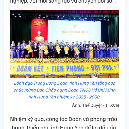
nghiệp, đổi mới sáng tạo và chuyển đổi số…
Lãnh đạo Trung ương Đoàn, tỉnh Hưng Yên tặng hoa
chúc mừng Ban Chấp hành Đoàn TNCS Hồ Chí Minh
tỉnh Hưng Yên nhiệm kỳ 2025 - 2030.
Ảnh: Thế Duyệt - TTXVN
Nhiệm kỳ qua, công tác Đoàn và phong trào
thanh, thiếu nhi tỉnh Hưng Yên để lại dấu ấn