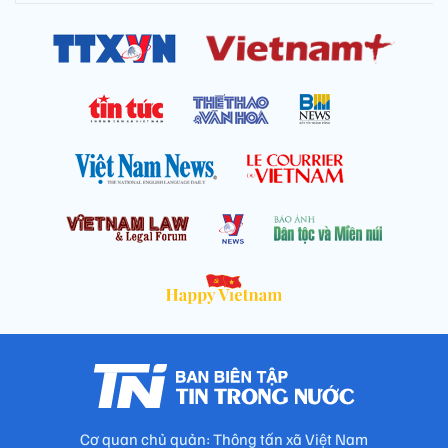
Cơ quan chủ quản: Thông tấn xã Việt Nam