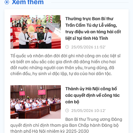
Xem thêm
Thường trực Ban Bí thư
Trần Cẩm Tú dự Lễ viếng,
truy điệu và an táng hài cốt
liệt sĩ tại tỉnh Hà Tĩnh
25/05/2026 11:52’
Tổ quốc và nhân dân đời đời ghi nhớ công ơn các liệt sĩ
và biết ơn sâu sắc các gia đình đã dâng hiến cho hai
đất nước những người con thân yêu, trung dũng, đã
chiến đấu, hy sinh vì độc lập, tự do của hai dân tộc.
Thành ủy Hà Nội công bố
các quyết định về công tác
cán bộ
25/05/2026 10:12’
Ban Bí thư Trung ương Đảng
quyết định chỉ định tham gia Ban Chấp hành Đảng bộ
thành phố Hà Nội nhiệm kỳ 2025-2030