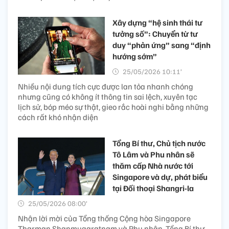
Xây dựng “hệ sinh thái tư
tưởng số”: Chuyển từ tư
duy “phản ứng” sang “định
hướng sớm”
25/05/2026 10:11’
Nhiều nội dung tích cực được lan tỏa nhanh chóng
nhưng cũng có không ít thông tin sai lệch, xuyên tạc
lịch sử, bóp méo sự thật, gieo rắc hoài nghi bằng những
cách rất khó nhận diện
Tổng Bí thư, Chủ tịch nước
Tô Lâm và Phu nhân sẽ
thăm cấp Nhà nước tới
Singapore và dự, phát biểu
tại Đối thoại Shangri-la
25/05/2026 08:00’
Nhận lời mời của Tổng thống Cộng hòa Singapore
Tharman Shanmugaratnam và Phu nhân, Tổng Bí thư