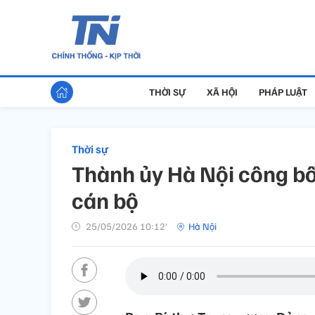
THỜI SỰ
XÃ HỘI
PHÁP LUẬT
Thời sự
Thành ủy Hà Nội công bố
cán bộ
25/05/2026 10:12’
Hà Nội