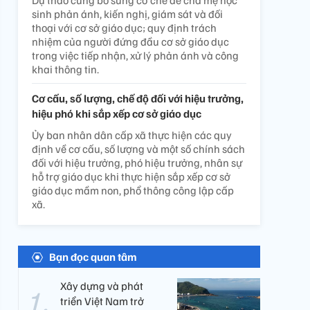
Dự thảo cũng bổ sung cơ chế để cha mẹ học
sinh phản ánh, kiến nghị, giám sát và đối
thoại với cơ sở giáo dục; quy định trách
nhiệm của người đứng đầu cơ sở giáo dục
trong việc tiếp nhận, xử lý phản ánh và công
khai thông tin.
Cơ cấu, số lượng, chế độ đối với hiệu trưởng,
hiệu phó khi sắp xếp cơ sở giáo dục
Ủy ban nhân dân cấp xã thực hiện các quy
định về cơ cấu, số lượng và một số chính sách
đối với hiệu trưởng, phó hiệu trưởng, nhân sự
hỗ trợ giáo dục khi thực hiện sắp xếp cơ sở
giáo dục mầm non, phổ thông công lập cấp
xã.
Bạn đọc quan tâm
Xây dựng và phát
triển Việt Nam trở