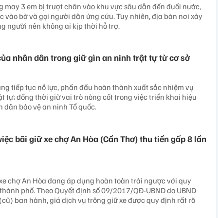
g may 3 em bị trượt chân vào khu vực sâu dẫn đến đuối nước,
ợc vào bờ và gọi người dân ứng cứu. Tuy nhiên, địa bàn nơi xảy
ng người nên không ai kịp thời hỗ trợ.
của nhân dân trong giữ gìn an ninh trật tự từ cơ sở
ng tiếp tục nỗ lực, phấn đấu hoàn thành xuất sắc nhiệm vụ
t tự; đồng thời giữ vai trò nòng cốt trong việc triển khai hiệu
 dân bảo vệ an ninh Tổ quốc.
việc bãi giữ xe chợ An Hòa (Cần Thơ) thu tiền gấp 8 lần
xe chợ An Hòa đang áp dụng hoàn toàn trái ngược với quy
 thành phố. Theo Quyết định số 09/2017/QĐ-UBND do UBND
cũ) ban hành, giá dịch vụ trông giữ xe được quy định rất rõ