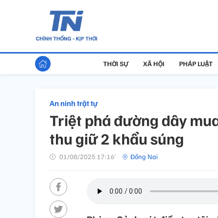
THỜI SỰ
XÃ HỘI
PHÁP LUẬT
An ninh trật tự
Triệt phá đường dây mua
thu giữ 2 khẩu súng
01/08/2025 17:16’
Đồng Nai