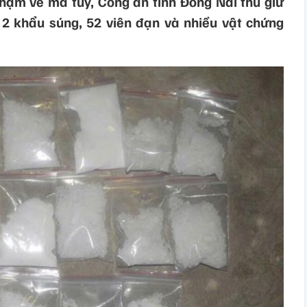
phạm về ma túy, Công an tỉnh Đồng Nai thu giữ
 2 khẩu súng, 52 viên đạn và nhiều vật chứng