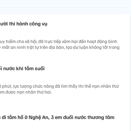
ười thi hành công vụ
uy hiểm cho xã hội, đã trực tiếp xâm hại đến hoạt động bình
ất an ninh trật tự trên địa bàn, tạo dư luận không tốt trong
i nước khi tắm suối
 phút, lực lượng chức năng đã tìm thấy thi thể nạn nhân thứ
tìm được nạn nhân thứ hai.
u đi tắm hồ ở Nghệ An, 3 em đuối nước thương tâm