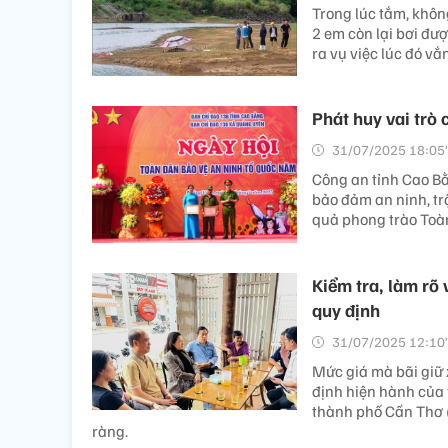
Trong lúc tắm, khôn
2 em còn lại bơi đư
ra vụ việc lúc đó vắ
Phát huy vai trò 
31/07/2025 18:05’
Công an tỉnh Cao Bằ
bảo đảm an ninh, trậ
quả phong trào Toàn
Kiểm tra, làm rõ 
quy định
31/07/2025 12:10’
Mức giá mà bãi giữ 
định hiện hành của
thành phố Cần Thơ (
ràng.