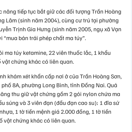
c năng tiếp tục bắt giữ các đối tượng Trần Hoàng
g Lâm (sinh năm 2004), cùng cư trú tại phường
uyễn Trịnh Gia Hưng (sinh năm 2005, ngụ xã Vạn
i “mua bán trái phép chất ma túy”.
i ma túy ketamine, 22 viên thuốc lắc, 1 khẩu
ố vật chứng khác có liên quan.
nh khám xét khẩn cấp nơi ở của Trần Hoàng Sơn,
 phố 8A, phường Long Bình, tỉnh Đồng Nai. Quá
 năng thu giữ vật chứng gồm 2 gói nylon chứa ma
ẩu súng và 3 viên đạn (đầu đạn cao su); 1 đĩa sứ
hựa, 1 tờ tiền mệnh giá 2.000 đồng, 1 tờ tiền
ố vật chứng khác có liên quan.