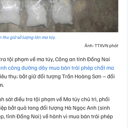
 thu giữ số lượng lớn ma túy.
Ảnh: TTXVN phát
tra tội phạm về ma túy, Công an tỉnh Đồng Nai
hành công đường dây mua bán trái phép chất ma
êu thụ; bắt giữ đối tượng Trần Hoàng Sơn – đối
m.
 sát điều tra tội phạm về Ma túy chủ trì, phối
ệp bắt quả tang đối tượng Hà Ngọc Anh (sinh
 tỉnh Đồng Nai) về hành vi mua bán trái phép