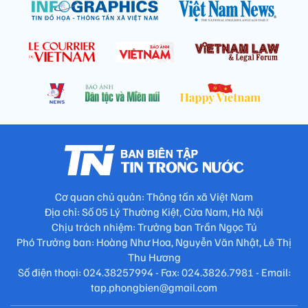
Cơ quan chủ quản: Thông tấn xã Việt Nam
Địa chỉ: Số 05 Lý Thường Kiệt, Cửa Nam, Hà Nội
Chịu trách nhiệm: Trưởng ban Trần Ngọc Tú
Phó Trưởng ban: Hoàng Như Hoa, Nguyễn Văn Nhật, Lê Thị
Thu Hương
Số điện thoại: 024.38257994 - Fax: 024.3826.7981 - Email:
tap.phongbien@gmail.com