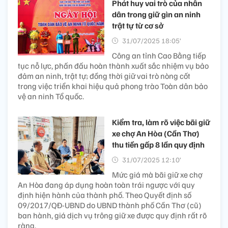
Phát huy vai trò của nhân
dân trong giữ gìn an ninh
trật tự từ cơ sở
31/07/2025 18:05’
Công an tỉnh Cao Bằng tiếp
tục nỗ lực, phấn đấu hoàn thành xuất sắc nhiệm vụ bảo
đảm an ninh, trật tự; đồng thời giữ vai trò nòng cốt
trong việc triển khai hiệu quả phong trào Toàn dân bảo
vệ an ninh Tổ quốc.
Kiểm tra, làm rõ việc bãi giữ
xe chợ An Hòa (Cần Thơ)
thu tiền gấp 8 lần quy định
31/07/2025 12:10’
Mức giá mà bãi giữ xe chợ
An Hòa đang áp dụng hoàn toàn trái ngược với quy
định hiện hành của thành phố. Theo Quyết định số
09/2017/QĐ-UBND do UBND thành phố Cần Thơ (cũ)
ban hành, giá dịch vụ trông giữ xe được quy định rất rõ
ràng.