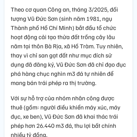
Theo cơ quan Công an, tháng 3/2025, đối
tượng Vũ Đức Sơn (sinh năm 1981, ngụ
Thành phố Hồ Chí Minh) bắt đầu tổ chức
hoạt động cải tạo thửa đất trồng cây lâu
năm tại thôn Bà Rịa, xã Hồ Tràm. Tuy nhiên,
thay vì chỉ san gạt đất như mục đích sử
dụng đã đăng ký, Vũ Đức Sơn đã chỉ đạo đục
phá hàng chục nghìn m3 đá tự nhiên để
mang bán trái phép ra thị trường.
Với sự hỗ trợ của nhóm nhân công được
thuê (gồm: người điều khiển máy xúc, máy
đục, xe ben), Vũ Đức Sơn đã khai thác trái
phép hơn 26.440 m3 đá, thu lợi bất chính
nhiều tỷ đồng.