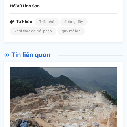
Hồ Vũ Linh Sơn
Từ khóa:
Triệt phá
đường dây
khai thác đá trái phép
quy mô lớn
Tin liên quan