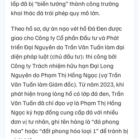
lấp đã bị “biến tướng” thành công trường
khai thác đá trái phép quy mô lớn.
Theo hồ sơ, dự án nạo vét hồ Đá Đen được
giao cho Công ty Cổ phần Đầu tư và Phát
triển Đại Nguyên do Trần Văn Tuấn làm đại
diện pháp luật (chủ đầu tư); thi công bởi
Công ty Trách nhiệm hữu hạn Đại Long
Nguyên do Phạm Thị Hồng Ngọc (vợ Trần
Văn Tuấn làm Giám đốc). Từ năm 2023, khi
phát hiện trong lòng hồ có lớp đá đen, Trần
Văn Tuấn đã chỉ đạo vợ là Phạm Thị Hồng
Ngọc ký hợp đồng cung cấp đá với nhiều
đơn vị tư nhân, ghi tên hàng là “đá phong
hóa” hoặc “đất phong hóa loại 1” để tránh bị