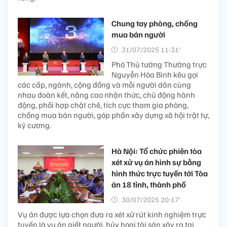
Chung tay phòng, chống
mua bán người
31/07/2025 11:31’
Phó Thủ tướng Thường trực
Nguyễn Hòa Bình kêu gọi
các cấp, ngành, cộng đồng và mỗi người dân cùng
nhau đoàn kết, nâng cao nhận thức, chủ động hành
động, phối hợp chặt chẽ, tích cực tham gia phòng,
chống mua bán người, góp phần xây dựng xã hội trật tự,
kỷ cương.
Hà Nội: Tổ chức phiên tòa
xét xử vụ án hình sự bằng
hình thức trực tuyến tới Tòa
án 18 tỉnh, thành phố
30/07/2025 20:17’
Vụ án được lựa chọn đưa ra xét xử rút kinh nghiệm trực
tuyến là vụ án giết người, hủy hoại tài sản xảy ra tại