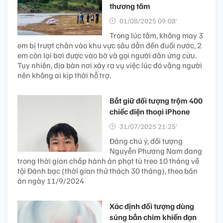
thương tâm
01/08/2025 09:08’
Trong lúc tắm, không may 3
em bị trượt chân vào khu vực sâu dẫn đến đuối nước, 2
em còn lại bơi được vào bờ và gọi người dân ứng cứu.
Tuy nhiên, địa bàn nơi xảy ra vụ việc lúc đó vắng người
nên không ai kịp thời hỗ trợ.
Bắt giữ đối tượng trộm 400
chiếc điện thoại iPhone
31/07/2025 21:25’
Đáng chú ý, đối tượng
Nguyễn Phương Nam đang
trong thời gian chấp hành án phạt tù treo 10 tháng về
tội Đánh bạc (thời gian thử thách 30 tháng), theo bản
án ngày 11/9/2024
Xác định đối tượng dùng
súng bắn chim khiến đạn