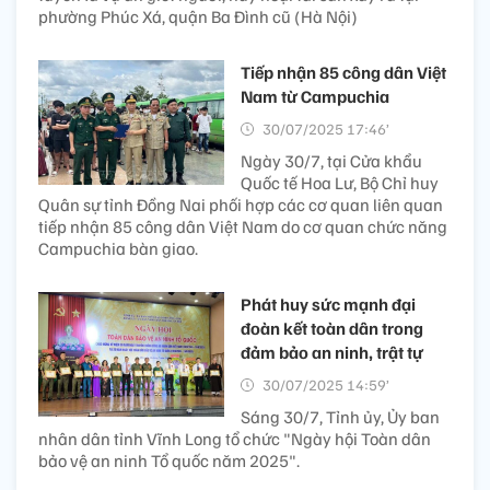
phường Phúc Xá, quận Ba Đình cũ (Hà Nội)
Tiếp nhận 85 công dân Việt
Nam từ Campuchia
30/07/2025 17:46’
Ngày 30/7, tại Cửa khẩu
Quốc tế Hoa Lư, Bộ Chỉ huy
Quân sự tỉnh Đồng Nai phối hợp các cơ quan liên quan
tiếp nhận 85 công dân Việt Nam do cơ quan chức năng
Campuchia bàn giao.
Phát huy sức mạnh đại
đoàn kết toàn dân trong
đảm bảo an ninh, trật tự
30/07/2025 14:59’
Sáng 30/7, Tỉnh ủy, Ủy ban
nhân dân tỉnh Vĩnh Long tổ chức "Ngày hội Toàn dân
bảo vệ an ninh Tổ quốc năm 2025".