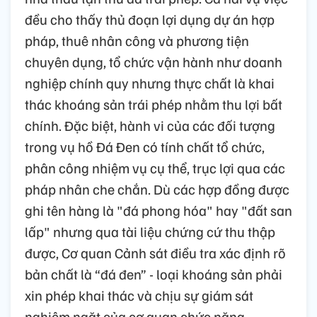
đều cho thấy thủ đoạn lợi dụng dự án hợp
pháp, thuê nhân công và phương tiện
chuyên dụng, tổ chức vận hành như doanh
nghiệp chính quy nhưng thực chất là khai
thác khoáng sản trái phép nhằm thu lợi bất
chính. Đặc biệt, hành vi của các đối tượng
trong vụ hồ Đá Đen có tính chất tổ chức,
phân công nhiệm vụ cụ thể, trục lợi qua các
pháp nhân che chắn. Dù các hợp đồng được
ghi tên hàng là "đá phong hóa" hay "đất san
lấp" nhưng qua tài liệu chứng cứ thu thập
được, Cơ quan Cảnh sát điều tra xác định rõ
bản chất là “đá đen” - loại khoáng sản phải
xin phép khai thác và chịu sự giám sát
nghiêm ngặt của cơ quan chức năng.