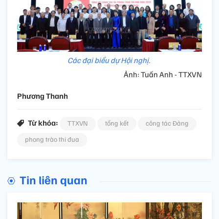
Các đại biểu dự Hội nghị.
Ảnh: Tuấn Anh - TTXVN
Phương Thanh
Từ khóa:
TTXVN
tổng kết
công tác Đảng
phong trào thi đua
Tin liên quan