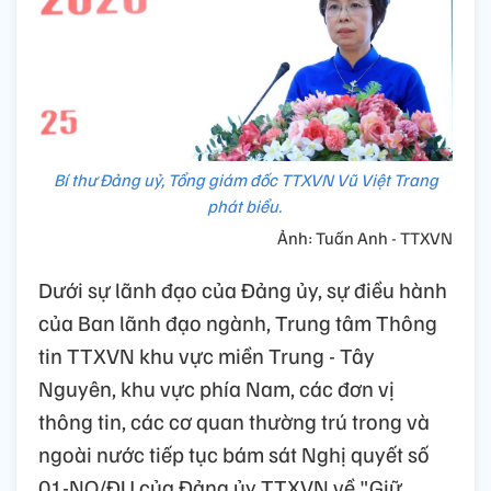
Bí thư Đảng uỷ, Tổng giám đốc TTXVN Vũ Việt Trang
phát biểu.
Ảnh: Tuấn Anh - TTXVN
Dưới sự lãnh đạo của Đảng ủy, sự điều hành
của Ban lãnh đạo ngành, Trung tâm Thông
tin TTXVN khu vực miền Trung - Tây
Nguyên, khu vực phía Nam, các đơn vị
thông tin, các cơ quan thường trú trong và
ngoài nước tiếp tục bám sát Nghị quyết số
01-NQ/ĐU của Đảng ủy TTXVN về "Giữ