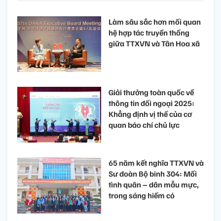
Làm sâu sắc hơn mối quan
hệ hợp tác truyền thống
giữa TTXVN và Tân Hoa xã
Giải thưởng toàn quốc về
thông tin đối ngoại 2025:
Khẳng định vị thế của cơ
quan báo chí chủ lực
65 năm kết nghĩa TTXVN và
Sư đoàn Bộ binh 304: Mối
tình quân – dân mẫu mực,
trong sáng hiếm có