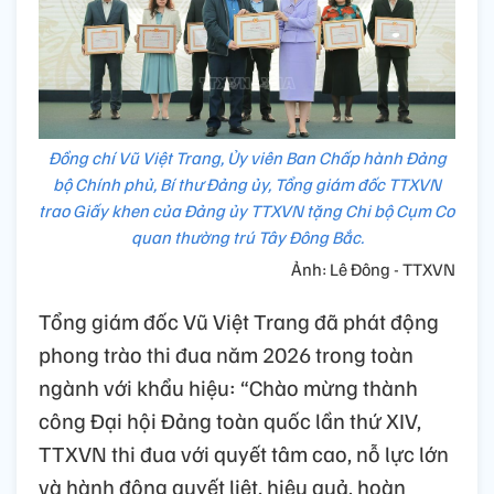
Đồng chí Vũ Việt Trang, Ủy viên Ban Chấp hành Đảng
bộ Chính phủ, Bí thư Đảng ủy, Tổng giám đốc TTXVN
trao Giấy khen của Đảng ủy TTXVN tặng Chi bộ Cụm Cơ
quan thường trú Tây Đông Bắc.
Ảnh: Lê Đông - TTXVN
Tổng giám đốc Vũ Việt Trang đã phát động
phong trào thi đua năm 2026 trong toàn
ngành với khẩu hiệu: “Chào mừng thành
công Đại hội Đảng toàn quốc lần thứ XIV,
TTXVN thi đua với quyết tâm cao, nỗ lực lớn
và hành động quyết liệt, hiệu quả, hoàn