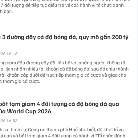
 7 đối tượng để tiếp tục điều tra về các hành vi tổ chức đánh
h bạc.
a 3 đường dây cá độ bóng đá, quy mô gần 200 tỷ
26 16:18’
ợng cầm đầu đường dây đã liên hệ với những người không rõ
ai lịch nhận nhiều tài khoản cá độ bóng đá, sau đó chia thành
tài khoản cấp dưới để trực tiếp tham gia cá cược và giao cho
c tham gia cá cược.
 bắt tạm giam 4 đối tượng cá độ bóng đá qua
a World Cup 2026
26 16:53’
 sát hình sự, Công an thành phố Huế cho biết, đã khởi tố vụ
 bị can và bắt tạm giam 4 đối tượng có hành vi “Tổ chức đánh