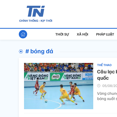
THỜI SỰ
XÃ HỘI
PHÁP LUẬT
# bóng đá
THỂ THAO
Câu lạc 
quốc
05/08/20
Vòng chung
bóng xuất 