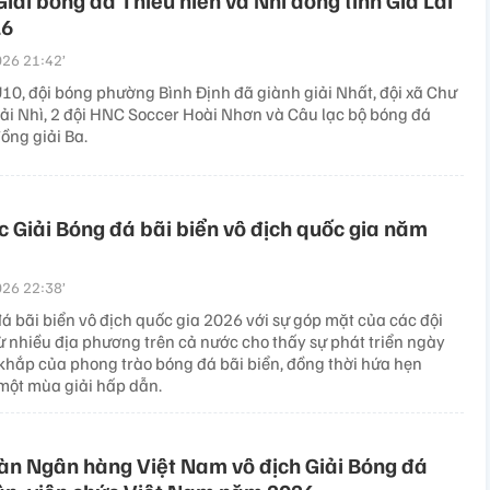
iải bóng đá Thiếu niên và Nhi đồng tỉnh Gia Lai
26
26 21:42’
U10, đội bóng phường Bình Định đã giành giải Nhất, đội xã Chư
iải Nhì, 2 đội HNC Soccer Hoài Nhơn và Câu lạc bộ bóng đá
ồng giải Ba.
 Giải Bóng đá bãi biển vô địch quốc gia năm
26 22:38’
á bãi biển vô địch quốc gia 2026 với sự góp mặt của các đội
ừ nhiều địa phương trên cả nước cho thấy sự phát triển ngày
khắp của phong trào bóng đá bãi biển, đồng thời hứa hẹn
ột mùa giải hấp dẫn.
àn Ngân hàng Việt Nam vô địch Giải Bóng đá