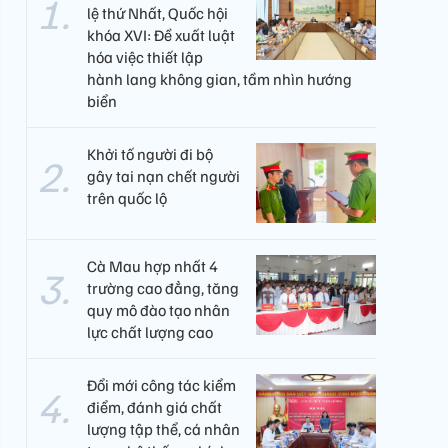
lệ thứ Nhất, Quốc hội
khóa XVI: Đề xuất luật
hóa việc thiết lập
hành lang không gian, tầm nhìn hướng
biển
Khởi tố người đi bộ
gây tai nạn chết người
trên quốc lộ
Cà Mau hợp nhất 4
trường cao đẳng, tăng
quy mô đào tạo nhân
lực chất lượng cao
Đổi mới công tác kiểm
điểm, đánh giá chất
lượng tập thể, cá nhân