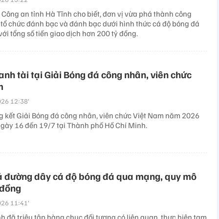
 Công an tỉnh Hà Tĩnh cho biết, đơn vị vừa phá thành công
tổ chức đánh bạc và đánh bạc dưới hình thức cá độ bóng đá
với tổng số tiền giao dịch hơn 200 tỷ đồng.
ranh tài tại Giải Bóng đá công nhân, viên chức
m
26 12:38’
 kết Giải Bóng đá công nhân, viên chức Việt Nam năm 2026
 ngày 16 đến 19/7 tại Thành phố Hồ Chí Minh.
há đường dây cá độ bóng đá qua mạng, quy mô
 đồng
26 11:41’
h đã triệu tập hàng chục đối tượng có liên quan, thực hiện tạm