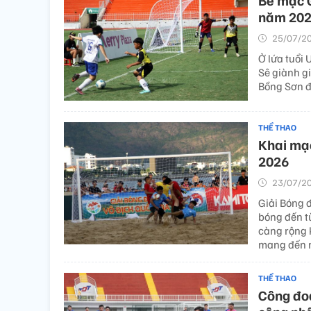
Bế mạc G
năm 20
25/07/20
Ở lứa tuổi 
Sê giành g
Bồng Sơn đ
THỂ THAO
Khai mạc
2026
23/07/20
Giải Bóng đ
bóng đến t
càng rộng 
mang đến m
THỂ THAO
Công đo