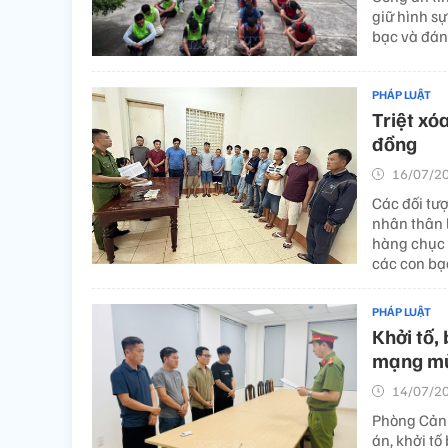
giữ hình sự
bạc và đán
PHÁP LUẬT
Triệt xó
đồng
16/07/20
Các đối tư
nhân thân l
hàng chục 
các con bạ
PHÁP LUẬT
Khởi tố,
mạng mù
14/07/20
Phòng Cảnh
án, khởi tố