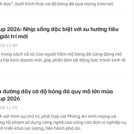
h bạc”, dưới hình thức cá độ bóng đá qua mạng internet.
p 2026: Nhịp sống đặc biệt với xu hướng tiêu
giải trí mới
26 12:35’
i trong cách cổ vũ của người hâm mộ bóng đá cũng đang mở
ơ hội kinh doanh mới, góp phần làm sôi động bức tranh kinh tế
á đường dây cá độ bóng đá quy mô lớn mùa
up 2026
26 11:25’
 sát hình sự chủ trì, phối hợp với Phòng An ninh mạng và
ng tội phạm sử dụng công nghệ cao cùng các đơn vị nghiệp vụ
h triển khai lực lượng, tiến hành phá án.