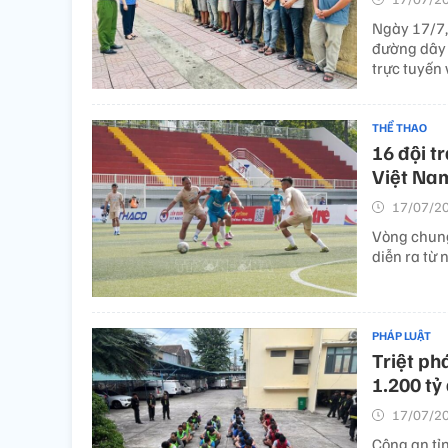
Ngày 17/7,
đường dây 
trực tuyến 
THỂ THAO
16 đội t
Việt Na
17/07/20
Vòng chung
diễn ra từ
PHÁP LUẬT
Triệt p
1.200 tỷ
17/07/20
Công an tỉn