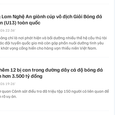
 Lam Nghệ An giành cúp vô địch Giải Bóng đá
ên (U13) toàn quốc
26 22:36’
ông chỉ là nơi phát hiện và bồi dưỡng nhiều thế hệ cầu thủ tài
ác đội tuyển quốc gia mà còn góp phần nuôi dưỡng tình yêu
à khát vọng cống hiến cho hàng vạn thiếu niên Việt Nam.
thêm 12 bị can trong đường dây cá độ bóng đá
h hơn 3.500 tỷ đồng
26 19:26’
 quan Cảnh sát điều tra đã triệu tập 150 người có liên quan để
m rõ vụ án.