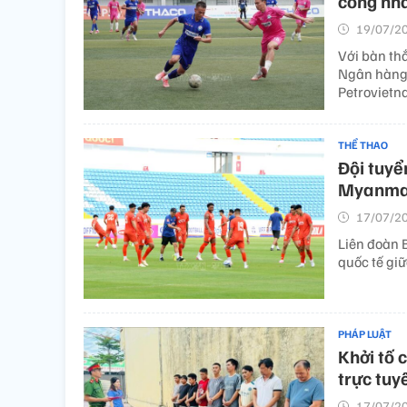
công nh
19/07/20
Với bàn th
Ngân hàng 
Petrovietn
THỂ THAO
Đội tuyể
Myanmar
17/07/20
Liên đoàn 
quốc tế gi
PHÁP LUẬT
Khởi tố 
trực tuy
17/07/20