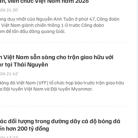
ân, viên chức Việt Nam năm 2026
26 21:30’
ắng duy nhất của Nguyễn Anh Tuấn ở phút 47, Công đoàn
Việt Nam giành chiến thắng 1-0 trước Công đoàn
am để lần đầu đăng quang Giải.
n Việt Nam sẵn sàng cho trận giao hữu với
 tại Thái Nguyên
26 21:42’
Bóng đá Việt Nam (VFF) tổ chức họp báo trước trận giao hữu
ữa Đội tuyển Việt Nam và Đội tuyển Myanmar.
các đối tượng trong đường dây cá độ bóng đá
ến hơn 200 tỷ đồng
26 13:22’