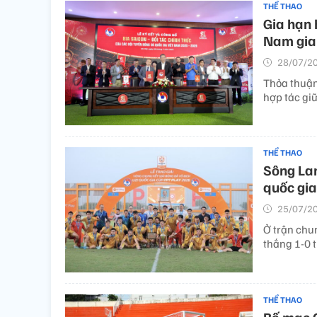
THỂ THAO
Gia hạn 
Nam gia
28/07/20
Thỏa thuận
hợp tác gi
THỂ THAO
Sông Lam
quốc gia
25/07/20
Ở trận chu
thắng 1-0 
THỂ THAO