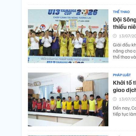
THỂ THAO
Đội Sông
thiếu ni
13/07/20
Giải đấu kh
năng cho c
thể thao v
PHÁP LUẬT
Khởi tố 
giao dịc
13/07/20
Đến nay, Cơ
tiếp tục là