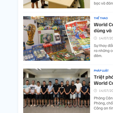
bạc và đán
THỂ THAO
World Cu
dùng và 
14/07/20
Sự thay đổ
ra những c
đêm.
PHÁP LUẬT
Triệt ph
World C
14/07/20
Phòng Cảnh
Phòng, chố
Công an tỉn