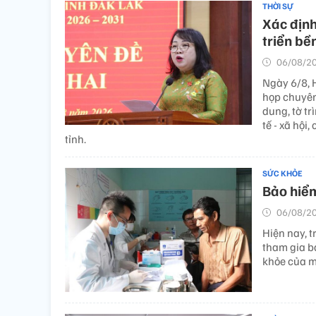
THỜI SỰ
Xác định
triển bề
06/08/20
Ngày 6/8, 
họp chuyên 
dung, tờ tr
tế - xã hội
tỉnh.
SỨC KHỎE
Bảo hiểm
06/08/20
Hiện nay, 
tham gia bả
khỏe của mỗ