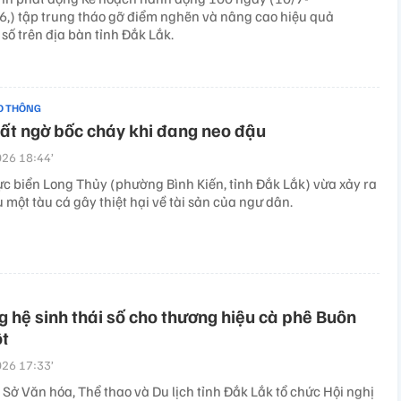
,) tập trung tháo gỡ điểm nghẽn và nâng cao hiệu quả
số trên địa bàn tỉnh Đắk Lắk.
O THÔNG
ất ngờ bốc cháy khi đang neo đậu
26 18:44’
ực biển Long Thủy (phường Bình Kiến, tỉnh Đắk Lắk) vừa xảy ra
 một tàu cá gây thiệt hại về tài sản của ngư dân.
 hệ sinh thái số cho thương hiệu cà phê Buôn
t
26 17:33’
Sở Văn hóa, Thể thao và Du lịch tỉnh Đắk Lắk tổ chức Hội nghị