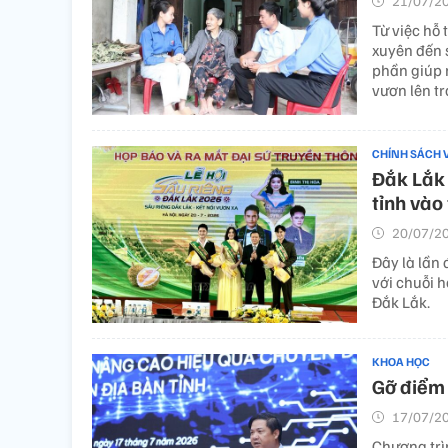
21/07/20
Từ việc hỗ 
xuyên đến 
phần giúp n
vươn lên t
CHÍNH SÁCH 
Đắk Lắk 
tỉnh vào
20/07/20
Đây là lần 
với chuỗi 
Đắk Lắk.
KHOA HỌC
Gỡ điểm 
17/07/20
Chương trì