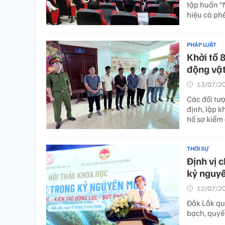
tập huấn “
hiệu cà ph
PHÁP LUẬT
Khởi tố 
động vậ
13/07/20
Các đối tượ
định, lập k
hồ sơ kiểm 
THỜI SỰ
Định vị 
kỷ nguy
12/07/20
Đắk Lắk qu
bạch, quyết