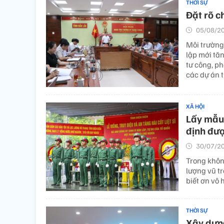
THỜI SỰ
Đặt rõ c
05/08/20
Môi trường 
lập mới tăn
tư công, ph
các dự án t
XÃ HỘI
Lấy mẫu 
định đượ
30/07/20
Trong không
lượng vũ t
biết ơn vô 
THỜI SỰ
Xây dựng