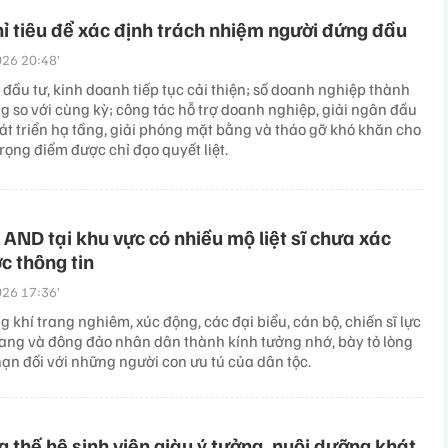
hỉ tiêu để xác định trách nhiệm người đứng đầu
26 20:48’
đầu tư, kinh doanh tiếp tục cải thiện; số doanh nghiệp thành
g so với cùng kỳ; công tác hỗ trợ doanh nghiệp, giải ngân đầu
át triển hạ tầng, giải phóng mặt bằng và tháo gỡ khó khăn cho
rọng điểm được chỉ đạo quyết liệt.
AND tại khu vực có nhiều mộ liệt sĩ chưa xác
c thông tin
26 17:36’
 khí trang nghiêm, xúc động, các đại biểu, cán bộ, chiến sĩ lực
rang và đông đảo nhân dân thành kính tưởng nhớ, bày tỏ lòng
hạn đối với những người con ưu tú của dân tộc.
 thế hệ sinh viên giàu ý tưởng, nuôi dưỡng khát