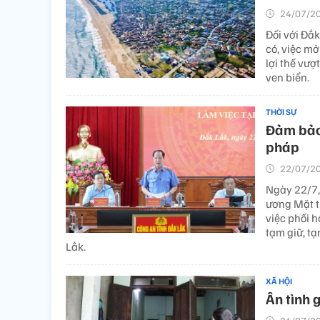
24/07/20
Đối với Đắ
có, việc m
lợi thế vượt
ven biển.
THỜI SỰ
Đảm bảo 
pháp
22/07/20
Ngày 22/7,
ương Mặt t
việc phối h
tạm giữ, t
Lắk.
XÃ HỘI
Ân tình g