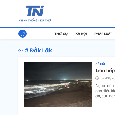
THỜI SỰ
XÃ HỘI
PHÁP LUẬT
# Đắk Lắk
XÃ HỘI
Liên tiế
07/08/20
Người dân 
các điều ki
an, cứu nạ