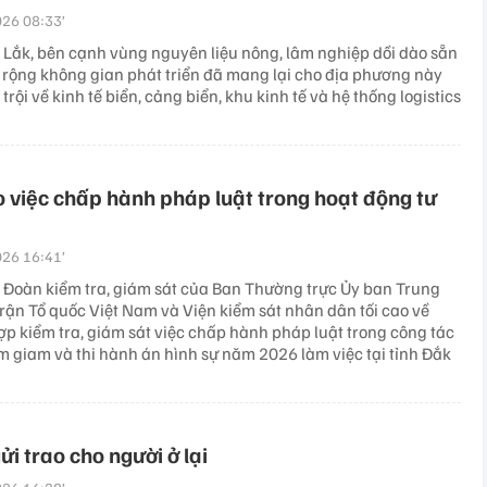
26 08:33’
k Lắk, bên cạnh vùng nguyên liệu nông, lâm nghiệp dồi dào sẵn
ở rộng không gian phát triển đã mang lại cho địa phương này
 trội về kinh tế biển, cảng biển, khu kinh tế và hệ thống logistics
việc chấp hành pháp luật trong hoạt động tư
26 16:41’
 Đoàn kiểm tra, giám sát của Ban Thường trực Ủy ban Trung
rận Tổ quốc Việt Nam và Viện kiểm sát nhân dân tối cao về
ợp kiểm tra, giám sát việc chấp hành pháp luật trong công tác
ạm giam và thi hành án hình sự năm 2026 làm việc tại tỉnh Đắk
ửi trao cho người ở lại