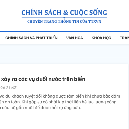
CHÍNH SÁCH VÀ PHÁT TRIỂN
VĂN HÓA
KHOA HỌC
TRAN
p xảy ra các vụ đuối nước trên biển
26 21:43’
và du khách tuyệt đối không được tắm biển khi chưa bảo đảm
ện an toàn. Khi gặp sự cố phải kịp thời liên hệ lực lượng công
n cứu hộ gần nhất để được hỗ trợ ứng cứu.