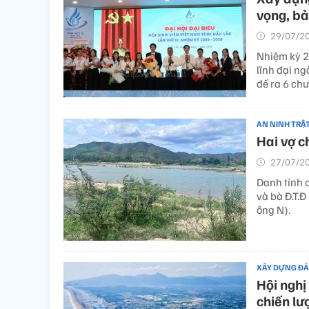
vọng, bả
29/07/20
Nhiệm kỳ 2
lĩnh đại ng
đề ra 6 chư
AN NINH TRẬ
Hai vợ c
27/07/20
Danh tính 
và bà Đ.T.Đ
ông N).
XÂY DỰNG Đ
Hội nghị
chiến lư