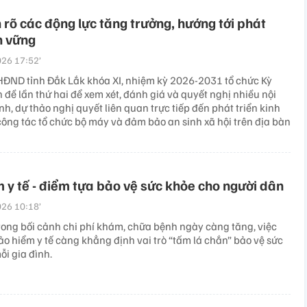
 rõ các động lực tăng trưởng, hướng tới phát
n vững
26 17:52’
HĐND tỉnh Đắk Lắk khóa XI, nhiệm kỳ 2026-2031 tổ chức Kỳ
đề lần thứ hai để xem xét, đánh giá và quyết nghị nhiều nội
ình, dự thảo nghị quyết liên quan trực tiếp đến phát triển kinh
, công tác tổ chức bộ máy và đảm bảo an sinh xã hội trên địa bàn
 y tế - điểm tựa bảo vệ sức khỏe cho người dân
26 10:18’
trong bối cảnh chi phí khám, chữa bệnh ngày càng tăng, việc
o hiểm y tế càng khẳng định vai trò “tấm lá chắn” bảo vệ sức
i gia đình.