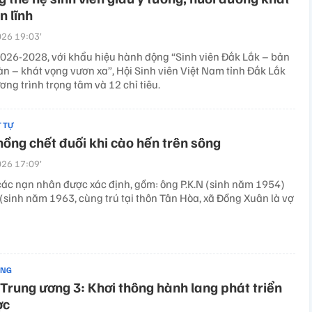
n lĩnh
26 19:03’
026-2028, với khẩu hiệu hành động “Sinh viên Đắk Lắk – bản
àn – khát vọng vươn xa”, Hội Sinh viên Việt Nam tỉnh Đắk Lắk
ơng trình trọng tâm và 12 chỉ tiêu.
T TỰ
hồng chết đuối khi cào hến trên sông
26 17:09’
các nạn nhân được xác định, gồm: ông P.K.N (sinh năm 1954)
 (sinh năm 1963, cùng trú tại thôn Tân Hòa, xã Đồng Xuân là vợ
ẢNG
 Trung ương 3: Khơi thông hành lang phát triển
ợc