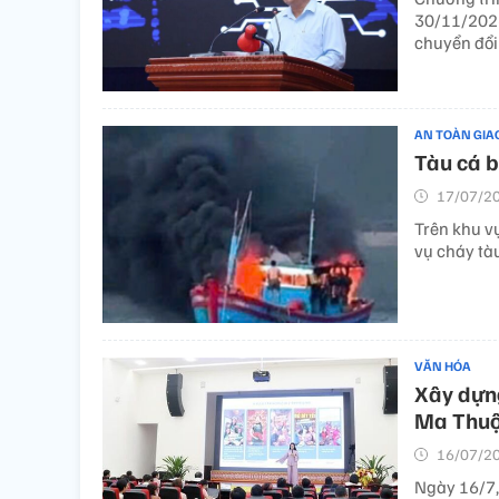
30/11/2026
chuyển đổi 
AN TOÀN GIA
Tàu cá b
17/07/20
Trên khu v
vụ cháy tàu
VĂN HÓA
Xây dựng
Ma Thuộ
16/07/20
Ngày 16/7, 