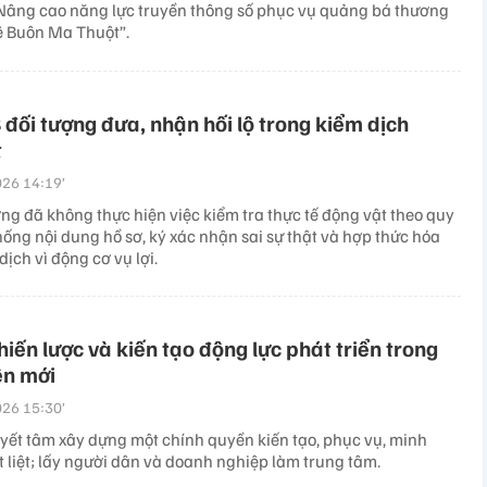
Nâng cao năng lực truyền thông số phục vụ quảng bá thương
ê Buôn Ma Thuột”.
8 đối tượng đưa, nhận hối lộ trong kiểm dịch
t
26 14:19’
ng đã không thực hiện việc kiểm tra thực tế động vật theo quy
hống nội dung hồ sơ, ký xác nhận sai sự thật và hợp thức hóa
dịch vì động cơ vụ lợi.
chiến lược và kiến tạo động lực phát triển trong
ên mới
26 15:30’
yết tâm xây dựng một chính quyền kiến tạo, phục vụ, minh
 liệt; lấy người dân và doanh nghiệp làm trung tâm.