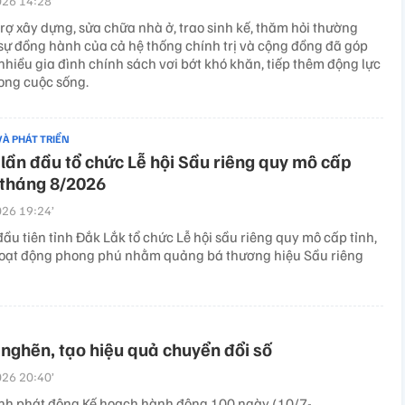
26 14:28’
trợ xây dựng, sửa chữa nhà ở, trao sinh kế, thăm hỏi thường
sự đồng hành của cả hệ thống chính trị và cộng đồng đã góp
hiều gia đình chính sách vơi bớt khó khăn, tiếp thêm động lực
rong cuộc sống.
VÀ PHÁT TRIỂN
lần đầu tổ chức Lễ hội Sầu riêng quy mô cấp
 tháng 8/2026
26 19:24’
đầu tiên tỉnh Đắk Lắk tổ chức Lễ hội sầu riêng quy mô cấp tỉnh,
hoạt động phong phú nhằm quảng bá thương hiệu Sầu riêng
nghẽn, tạo hiệu quả chuyển đổi số
26 20:40’
nh phát động Kế hoạch hành động 100 ngày (10/7-