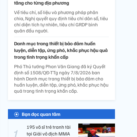
tăng cho từng địa phương
Về tiêu chí, số liệu và phương pháp phân
chia, Nghị quyết quy định tiêu chí dân số, tiêu
chí diện tích tự nhiên, tiêu chí GRDP bình
quân đầu người.
Danh mục trang thiết bị bảo đảm huấn
luyện, diễn tập, ứng phó, khắc phục hậu quả
trong tình trạng khẩn cấp
Phó Thủ tướng Phan Văn Giang đã ký Quyết
định số 1508/QĐ-TTg ngày 7/8/2026 ban
hành Danh mục trang thiết bị bảo đảm cho
huấn luyện, diễn tập, ứng phó, khắc phục hậu
quả trong tình trạng khẩn cấp.
Bạn đọc quan tâm
195 võ sĩ trẻ tranh tài
tại Giải vô địch MMA