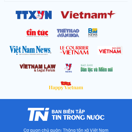
Cơ quan chủ quản: Thông tấn xã Việt Nam