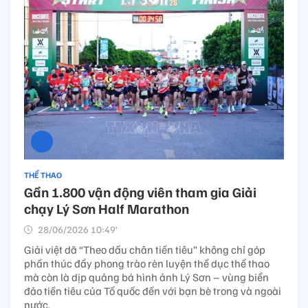
THỂ THAO
Gần 1.800 vận động viên tham gia Giải
chạy Lý Sơn Half Marathon
28/06/2026 10:49’
Giải việt dã “Theo dấu chân tiền tiêu” không chỉ góp
phần thúc đẩy phong trào rèn luyện thể dục thể thao
mà còn là dịp quảng bá hình ảnh Lý Sơn – vùng biển
đảo tiền tiêu của Tổ quốc đến với bạn bè trong và ngoài
nước.