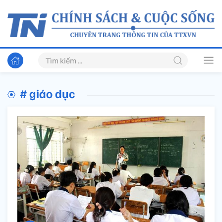
# giáo dục