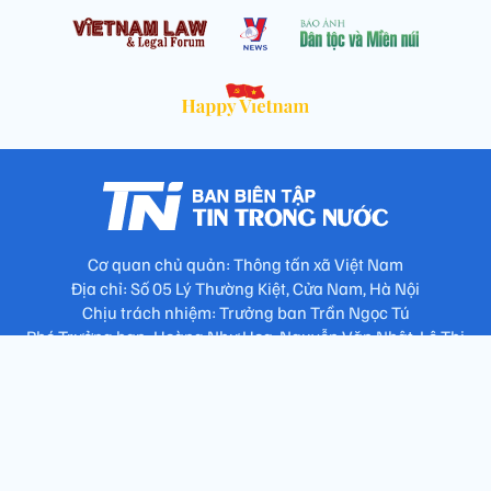
Cơ quan chủ quản: Thông tấn xã Việt Nam
Địa chỉ: Số 05 Lý Thường Kiệt, Cửa Nam, Hà Nội
Chịu trách nhiệm: Trưởng ban Trần Ngọc Tú
Phó Trưởng ban: Hoàng Như Hoa, Nguyễn Văn Nhật, Lê Thị
Thu Hương
Số điện thoại: 024.38257994 - Fax: 024.3826.7981 - Email:
tap.phongbien@gmail.com
Không sao chép nội dung khi chưa có sự đồng ý bằng văn bản
!