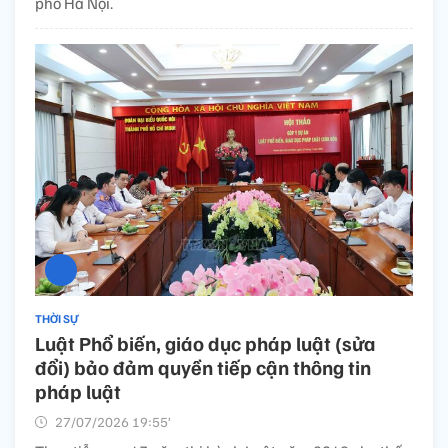
phố Hà Nội.
THỜI SỰ
Luật Phổ biến, giáo dục pháp luật (sửa
đổi) bảo đảm quyền tiếp cận thông tin
pháp luật
27/07/2026 19:55’