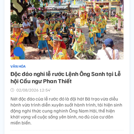
VĂN HÓA
Độc đáo nghi lễ rước Lệnh Ông Sanh tại Lễ
hội Cầu ngư Phan Thiết
02/08/2026 12:54’
Nét độc đáo của lễ rước đó là đội hát Bả trạo vừa diễu
hành vừa trình diễn xuyên suốt hành trình, tái hiện sinh
động nghi thức cung nghinh Ông Nam Hải, thể hiện
khát vọng về cuộc sống yên bình, no đủ của cư dân
miền biển.