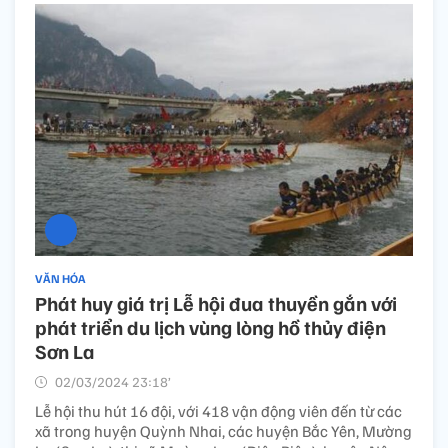
VĂN HÓA
Phát huy giá trị Lễ hội đua thuyền gắn với
phát triển du lịch vùng lòng hồ thủy điện
Sơn La
02/03/2024 23:18’
Lễ hội thu hút 16 đội, với 418 vận động viên đến từ các
xã trong huyện Quỳnh Nhai, các huyện Bắc Yên, Mường