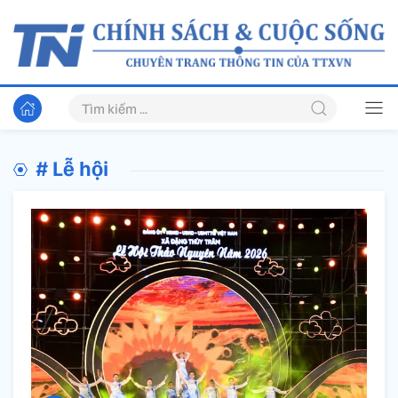
# Lễ hội