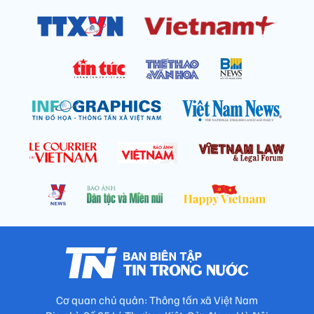
Cơ quan chủ quản: Thông tấn xã Việt Nam