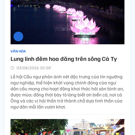
VĂN HÓA
Lung linh đêm hoa đăng trên sông Cà Ty
03/08/2026 20:58’
Lễ hội Cầu ngư phản ánh nét đặc trưng của tín ngưỡng
ngư nghiệp, thể hiện khát vọng chính đáng của ngư
dân cầu mong cho hoạt động khai thác hải sản bình an,
được mùa; đồng thời bày tỏ lòng biết ơn biển cả, nơi cá
Ông và các vị hải thần trở thành chỗ dựa tinh thần của
ngư dân mỗi lần vươn khơi.