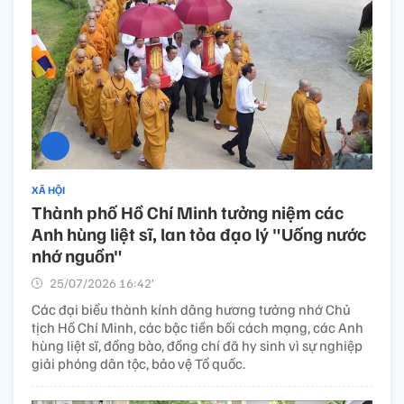
XÃ HỘI
Thành phố Hồ Chí Minh tưởng niệm các
Anh hùng liệt sĩ, lan tỏa đạo lý "Uống nước
nhớ nguồn"
25/07/2026 16:42’
Các đại biểu thành kính dâng hương tưởng nhớ Chủ
tịch Hồ Chí Minh, các bậc tiền bối cách mạng, các Anh
hùng liệt sĩ, đồng bào, đồng chí đã hy sinh vì sự nghiệp
giải phóng dân tộc, bảo vệ Tổ quốc.