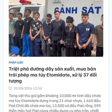
PHÁP LUẬT
Triệt phá đường dây sản xuất, mua bán
trái phép ma túy Etomidate, xử lý 37 đối
tượng
02/08/2026 12:56’
Tang vật thu giữ gồm khoảng 10.000 ml tinh dầu chứa
ma túy Etomidate đựng trong 21 chai nhựa, 1.460 đầu
Pod Chill đã chứa ma túy, 13.500 vỏ đầu Pod rỗng, 595
thân máy hút Pod cùng nhiều dụng cụ pha trộn, chiết