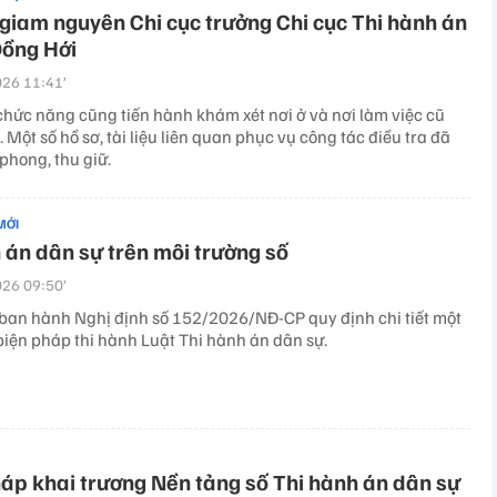
giam nguyên Chi cục trưởng Chi cục Thi hành án
Đồng Hới
26 11:41’
chức năng cũng tiến hành khám xét nơi ở và nơi làm việc cũ
 Một số hồ sơ, tài liệu liên quan phục vụ công tác điều tra đã
phong, thu giữ.
MỚI
 án dân sự trên môi trường số
26 09:50’
ban hành Nghị định số 152/2026/NĐ-CP quy định chi tiết một
biện pháp thi hành Luật Thi hành án dân sự.
áp khai trương Nền tảng số Thi hành án dân sự