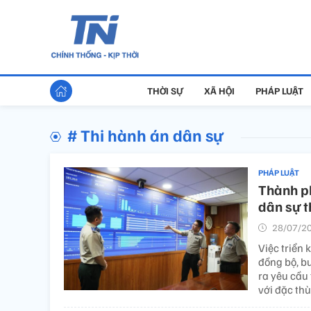
THỜI SỰ
XÃ HỘI
PHÁP LUẬT
# Thi hành án dân sự
PHÁP LUẬT
Thành ph
dân sự t
28/07/20
Việc triển
đồng bộ, bư
ra yêu cầu
với đặc thù