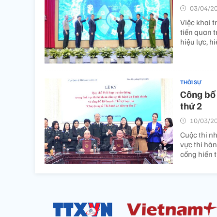
03/04/20
Việc khai 
tiến quan 
hiệu lực, h
THỜI SỰ
Công bố 
thứ 2
10/03/20
Cuộc thi nh
vực thi hà
cống hiến 