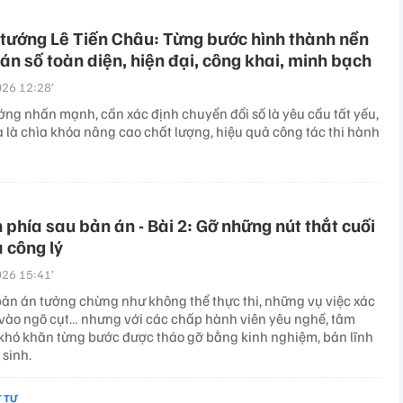
tướng Lê Tiến Châu: Từng bước hình thành nền
 án số toàn diện, hiện đại, công khai, minh bạch
26 12:28’
ớng nhấn mạnh, cần xác định chuyển đổi số là yêu cầu tất yếu,
à là chìa khóa nâng cao chất lượng, hiệu quả công tác thi hành
 phía sau bản án - Bài 2: Gỡ những nút thắt cuối
 công lý
26 15:41’
ản án tưởng chừng như không thể thực thi, những vụ việc xác
i vào ngõ cụt… nhưng với các chấp hành viên yêu nghề, tâm
 khó khăn từng bước được tháo gỡ bằng kinh nghiệm, bản lĩnh
 sinh.
T TỰ