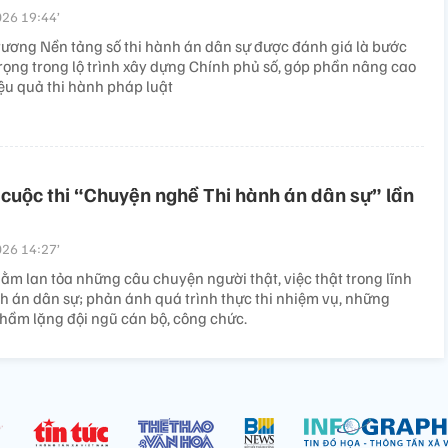
26 19:44’
trương Nền tảng số thi hành án dân sự được đánh giá là bước
trọng trong lộ trình xây dựng Chính phủ số, góp phần nâng cao
iệu quả thi hành pháp luật
cuộc thi “Chuyện nghề Thi hành án dân sự” lần
26 14:27’
ằm lan tỏa những câu chuyện người thật, việc thật trong lĩnh
nh án dân sự; phản ánh quá trình thực thi nhiệm vụ, những
thầm lặng đội ngũ cán bộ, công chức.