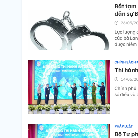
Bắt tạm 
dân sự 
26/05/20
Lực lượng 
của bà Lan.
được niêm 
CHÍNH SÁCH 
Thi hành
14/05/20
Chính phủ 
số điều và 
PHÁP LUẬT
Bộ Tư ph