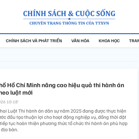
CHÍNH SÁCH VÀ PHÁT TRIỂN
VĂN HÓA
KHOA HỌC
TRAN
ố Hồ Chí Minh nâng cao hiệu quả thi hành án
heo luật mới
26 10:18’
 khai Luật Thi hành án dân sự năm 2025 đang được thực hiện
ớc đầu tạo thuận lợi cho hoạt động nghiệp vụ, đồng thời đặt
 tiếp tục hoàn thiện phương thức tổ chức thi hành án phù hợp
 địa bàn.