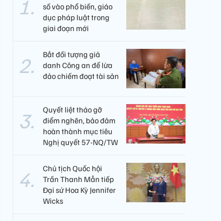
số vào phổ biến, giáo
dục pháp luật trong
giai đoạn mới
Bắt đối tượng giả
danh Công an để lừa
đảo chiếm đoạt tài sản
Quyết liệt tháo gỡ
điểm nghẽn, bảo đảm
hoàn thành mục tiêu
Nghị quyết 57-NQ/TW
Chủ tịch Quốc hội
Trần Thanh Mẫn tiếp
Đại sứ Hoa Kỳ Jennifer
Wicks