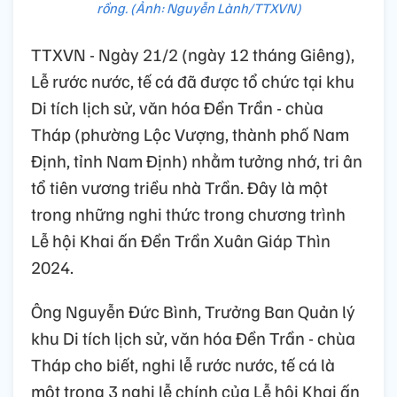
rồng. (Ảnh: Nguyễn Lành/TTXVN)
TTXVN - Ngày 21/2 (ngày 12 tháng Giêng),
Lễ rước nước, tế cá đã được tổ chức tại khu
Di tích lịch sử, văn hóa Đền Trần - chùa
Tháp (phường Lộc Vượng, thành phố Nam
Định, tỉnh Nam Định) nhằm tưởng nhớ, tri ân
tổ tiên vương triều nhà Trần. Đây là một
trong những nghi thức trong chương trình
Lễ hội Khai ấn Đền Trần Xuân Giáp Thìn
2024.
Ông Nguyễn Đức Bình, Trưởng Ban Quản lý
khu Di tích lịch sử, văn hóa Đền Trần - chùa
Tháp cho biết, nghi lễ rước nước, tế cá là
một trong 3 nghi lễ chính của Lễ hội Khai ấn