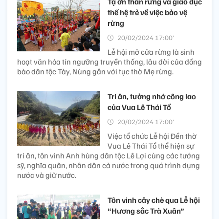
Tạ ơn thần rừng và giáo dục
thế hệ trẻ về việc bảo vệ
rừng
20/02/2024 17:00’
Lễ hội mở cửa rừng là sinh
hoạt văn hóa tín ngưỡng truyền thống, lâu đời của đồng
bào dân tộc Tày, Nùng gắn với tục thờ Mẹ rừng.
Tri ân, tưởng nhớ công lao
của Vua Lê Thái Tổ
20/02/2024 17:00’
Việc tổ chức Lễ hội Đền thờ
Vua Lê Thái Tổ thể hiện sự
tri ân, tôn vinh Anh hùng dân tộc Lê Lợi cùng các tướng
sỹ, nghĩa quân, nhân dân cả nước trong quá trình dựng
nước và giữ nước.
Tôn vinh cây chè qua Lễ hội
“Hương sắc Trà Xuân”