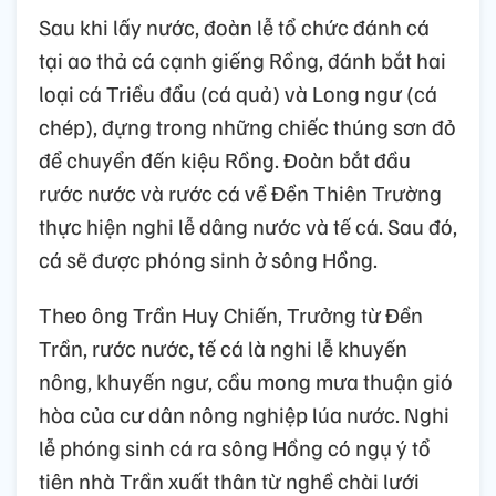
Sau khi lấy nước, đoàn lễ tổ chức đánh cá
tại ao thả cá cạnh giếng Rồng, đánh bắt hai
loại cá Triều đẩu (cá quả) và Long ngư (cá
chép), đựng trong những chiếc thúng sơn đỏ
để chuyển đến kiệu Rồng. Đoàn bắt đầu
rước nước và rước cá về Đền Thiên Trường
thực hiện nghi lễ dâng nước và tế cá. Sau đó,
cá sẽ được phóng sinh ở sông Hồng.
Theo ông Trần Huy Chiến, Trưởng từ Đền
Trần, rước nước, tế cá là nghi lễ khuyến
nông, khuyến ngư, cầu mong mưa thuận gió
hòa của cư dân nông nghiệp lúa nước. Nghi
lễ phóng sinh cá ra sông Hồng có ngụ ý tổ
tiên nhà Trần xuất thân từ nghề chài lưới