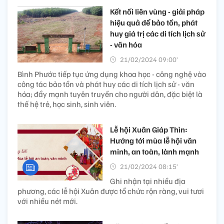
Kết nối liên vùng - giải pháp
hiệu quả để bảo tồn, phát
huy giá trị các di tích lịch sử
- văn hóa
21/02/2024 09:00’
Bình Phước tiếp tục ứng dụng khoa học - công nghệ vào
công tác bảo tồn và phát huy các di tích lịch sử - văn
hóa; đẩy mạnh tuyên truyền cho người dân, đặc biệt là
thế hệ trẻ, học sinh, sinh viên.
Lễ hội Xuân Giáp Thìn:
Hướng tới mùa lễ hội văn
minh, an toàn, lành mạnh
21/02/2024 08:15’
Ghi nhận tại nhiều địa
phương, các lễ hội Xuân được tổ chức rộn ràng, vui tươi
với nhiều nét mới.