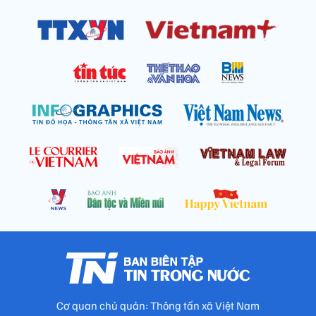
Cơ quan chủ quản: Thông tấn xã Việt Nam