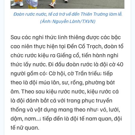
Đoàn rước nước, tế cá trở về đền Thiên Trường làm lễ.
(Ảnh: Nguyễn Lành/TXVN)
Sau các nghi thức linh thiêng được các bậc
cao niên thực hiện tại Đền Cố Trạch, đoàn tổ
chức rước kiệu ra Giếng cổ, tiến hành nghi
thức lấy nước. Đi đầu đoàn rước là đội cờ 40
người gồm có: Cờ hội, cờ Trần triều; tiếp
theo là đội múa lân, sư, rồng, phường bát
âm. Theo sau kiệu rước nước, kiệu rước cá
là đội đánh bắt cá với trang phục truyền
thống và vật dụng mang theo như: vó, lưới,
dậm, nơm…; tiếp đến là đội tế nam quan, đội
tế nữ quan.