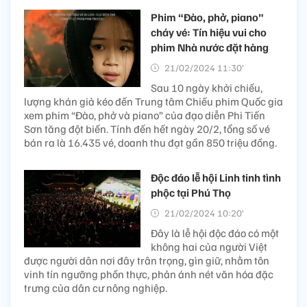
Phim “Đào, phở, piano”
cháy vé: Tín hiệu vui cho
phim Nhà nước đặt hàng
21/02/2024 11:30’
Sau 10 ngày khởi chiếu,
lượng khán giả kéo đến Trung tâm Chiếu phim Quốc gia
xem phim “Đào, phở và piano” của đạo diễn Phi Tiến
Sơn tăng đột biến. Tính đến hết ngày 20/2, tổng số vé
bán ra là 16.435 vé, doanh thu đạt gần 850 triệu đồng.
Độc đáo lễ hội Linh tinh tình
phộc tại Phú Thọ
21/02/2024 10:20’
Đây là lễ hội độc đáo có một
không hai của người Việt
được người dân nơi đây trân trọng, gìn giữ, nhằm tôn
vinh tín ngưỡng phồn thực, phản ánh nét văn hóa đặc
trưng của dân cư nông nghiệp.