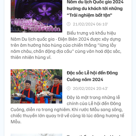
Năm du lịch Quốc gia 2024
hướng du khách tới những
“Trải nghiệm bất tận”
21/02/2024 06:10’
Biểu trưng và khẩu hiệu
Năm Du lịch quốc gia - Điện Biên 2024 được xây dựng
trên âm hưởng hào hùng của chiến thắng "lừng lẫy
năm châu, chấn động địa cầu" cùng văn hoá đặc sắc,
thiên nhiên hùng vĩ.
Đặc sắc Lễ hội đền Đông
Cuông năm 2024
20/02/2024 20:43’
Đây là một trong những lễ
chính của Lễ hội đền Đông
Cuông, diễn ra trang nghiêm. Khi rước Mẫu sang sông,
chiếc thuyền lớn quay trở về cũng là lúc dâng hương tế
Mẫu.