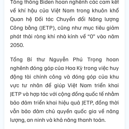
chống chịu trước biến đổi khí hậu, bảo tồn
đa dạng sinh học, giảm ô nhiễm cũng như
sức chống chịu của các cộng đồng dễ bị tổn
thương, bao gồm các nỗ lực chuẩn bị ứng
phó thiên tai. Hoa Kỳ ủng hộ nỗ lực tăng
cường sản xuất năng lượng sạch của Việt
Nam.
Tổng thống Biden hoan nghênh các cam kết
về khí hậu của Việt Nam trong khuôn khổ
Quan hệ Đối tác Chuyển đổi Năng lượng
Công bằng (JETP), cũng như mục tiêu giảm
phát thải ròng khí nhà kính về “0” vào năm
2050.