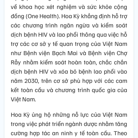
như ngăn ngừa, phát hiện và ứng phó với
các đại dịch và các nguy cơ dịch bệnh toàn
cầu khác.
Hai Nhà Lãnh đạo khẳng định tầm quan
trọng của hợp tác xử lý hiểm họa dịch bệnh
do tiếp xúc giữa con người và động vật, tiếp
tục mở rộng tiêm chủng, hỗ trợ các hoạt
động y tế công cộng như đào tạo nhân lực
về khoa học xét nghiệm và sức khỏe cộng
đồng (One Health). Hoa Kỳ khẳng định hỗ trợ
các chương trình ngăn ngừa và kiểm soát
dịch bệnh HIV và lao phổi thông qua việc hỗ
trợ các cơ sở y tế quan trọng của Việt Nam
như Bệnh viện Bạch Mai và Bệnh viện Chợ