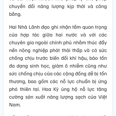
Việt Nam và Hoa Kỳ sẽ phối hợp tại khu vực
Đồng bằng Sông Cửu Long và Đồng bằng
Sông Hồng, trong các lĩnh vực thích ứng liên
ngành với biến đổi khí hậu; giảm ô nhiễm và
hỗ trợ tự nguyện về kỹ thuật liên quan đến
việc hiện đại hóa hạ tầng truyền tải điện,
tích hợp năng lượng tái tạo, phát triển thị
trường khí hậu, giải pháp lưu trữ năng lượng
và cải thiện khuôn khổ pháp lý cho phép
chuyển đổi năng lượng kịp thời và công
bằng.
Hai Nhà Lãnh đạo ghi nhận tầm quan trọng
của hợp tác giữa hai nước và với các
chuyên gia ngoài chính phủ nhằm thúc đẩy
nền nông nghiệp phát thải thấp và có sức