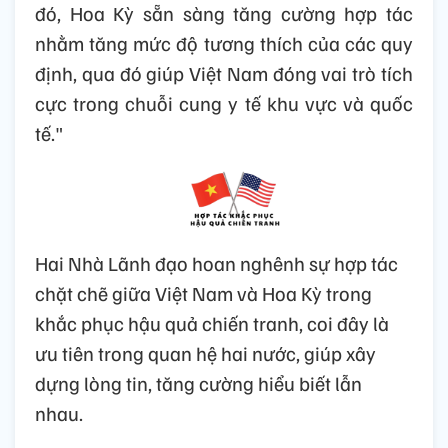
Rẫy nhằm kiểm soát hoàn toàn, chắc chắn
dịch bệnh HIV và xóa bỏ bệnh lao phổi vào
năm 2030, trên cơ sở phù hợp với các cam
kết toàn cầu và chương trình quốc gia của
Việt Nam.
Hoa Kỳ ủng hộ những nỗ lực của Việt Nam
trong việc phát triển ngành dược nhằm tăng
cường hợp tác an ninh y tế toàn cầu. Theo
đó, Hoa Kỳ sẵn sàng tăng cường hợp tác
nhằm tăng mức độ tương thích của các quy
định, qua đó giúp Việt Nam đóng vai trò tích
cực trong chuỗi cung y tế khu vực và quốc
tế."