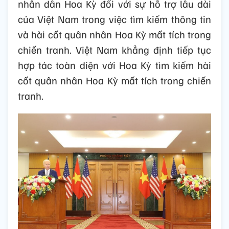
năng lực, bao gồm nâng cao phối kết hợp
giữa trung ương và địa phương trong công
tác rà phá bom mìn và tiếp tục hỗ trợ Việt
Nam tìm kiếm bộ đội Việt Nam mất tin, mất
tích trong chiến tranh, tăng cường hỗ trợ
Việt Nam nâng cao năng lực xét nghiệm
ADN.
Tổng thống Biden bày tỏ sự biết ơn của
nhân dân Hoa Kỳ đối với sự hỗ trợ lâu dài
của Việt Nam trong việc tìm kiếm thông tin
và hài cốt quân nhân Hoa Kỳ mất tích trong
chiến tranh. Việt Nam khẳng định tiếp tục
hợp tác toàn diện với Hoa Kỳ tìm kiếm hài
cốt quân nhân Hoa Kỳ mất tích trong chiến
tranh.