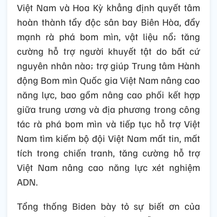
Hai Nhà Lãnh đạo hoan nghênh sự hợp tác
chặt chẽ giữa Việt Nam và Hoa Kỳ trong
khắc phục hậu quả chiến tranh, coi đây là
ưu tiên trong quan hệ hai nước, giúp xây
dựng lòng tin, tăng cường hiểu biết lẫn
nhau.
Việt Nam và Hoa Kỳ khẳng định quyết tâm
hoàn thành tẩy độc sân bay Biên Hòa, đẩy
mạnh rà phá bom mìn, vật liệu nổ; tăng
cường hỗ trợ người khuyết tật do bất cứ
nguyên nhân nào; trợ giúp Trung tâm Hành
động Bom mìn Quốc gia Việt Nam nâng cao