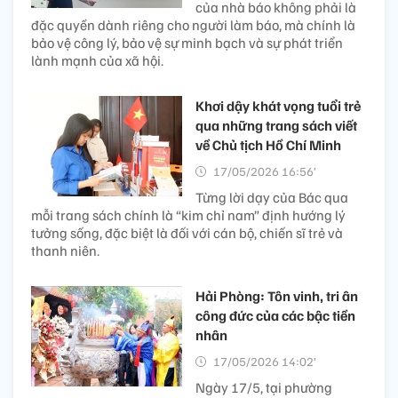
của nhà báo không phải là
đặc quyền dành riêng cho người làm báo, mà chính là
bảo vệ công lý, bảo vệ sự minh bạch và sự phát triển
lành mạnh của xã hội.
Khơi dậy khát vọng tuổi trẻ
qua những trang sách viết
về Chủ tịch Hồ Chí Minh
17/05/2026 16:56’
Từng lời dạy của Bác qua
mỗi trang sách chính là “kim chỉ nam” định hướng lý
tưởng sống, đặc biệt là đối với cán bộ, chiến sĩ trẻ và
thanh niên.
Hải Phòng: Tôn vinh, tri ân
công đức của các bậc tiền
nhân
17/05/2026 14:02’
Ngày 17/5, tại phường