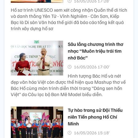
16/05/2026 17:28’
Hồ sơ trình UNESCO xem xét công nhận Quần thể di tích
và danh thắng Yên Tử - Vĩnh Nghiêm - Côn Sơn, Kiếp
Bạc là Di sản Văn hóa thế giới đã báo cáo tổng kết quá
trình xây dựng hồ sơ
Sâu lắng chương trình thơ
nhạc “Muôn triệu trái tim
nhớ Bác”
16/05/2026 17:00’
Hình tượng Bác Hồ và nét
đẹp văn hóa Việt còn được thể hiện qua Mashup thơ về
Bác Hồ cùng màn trình diễn thời trang “Dáng sen hồn
Việt” do Câu lạc bộ Ban Mê Model biểu diễn.
Tự hào trang sử Đội Thiếu
niên Tiền phong Hồ Chí
Minh
16/05/2026 15:18’