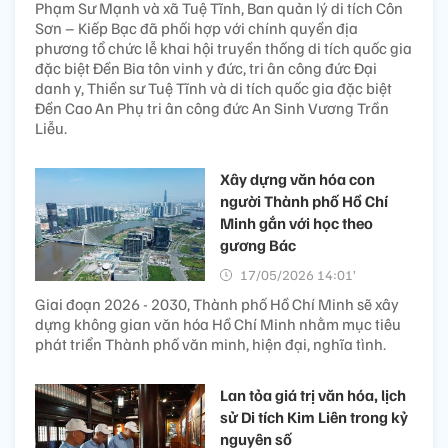
Phạm Sư Mạnh và xã Tuệ Tĩnh, Ban quản lý di tích Côn
Sơn – Kiếp Bạc đã phối hợp với chính quyền địa
phương tổ chức lễ khai hội truyền thống di tích quốc gia
đặc biệt Đền Bia tôn vinh y đức, tri ân công đức Đại
danh y, Thiền sư Tuệ Tĩnh và di tích quốc gia đặc biệt
Đền Cao An Phụ tri ân công đức An Sinh Vương Trần
Liễu.
Xây dựng văn hóa con
người Thành phố Hồ Chí
Minh gắn với học theo
gương Bác ​
17/05/2026 14:01’
Giai đoạn 2026 - 2030, Thành phố Hồ Chí Minh sẽ xây
dựng không gian văn hóa Hồ Chí Minh nhằm mục tiêu
phát triển Thành phố văn minh, hiện đại, nghĩa tình.
Lan tỏa giá trị văn hóa, lịch
sử Di tích Kim Liên trong kỷ
nguyên số