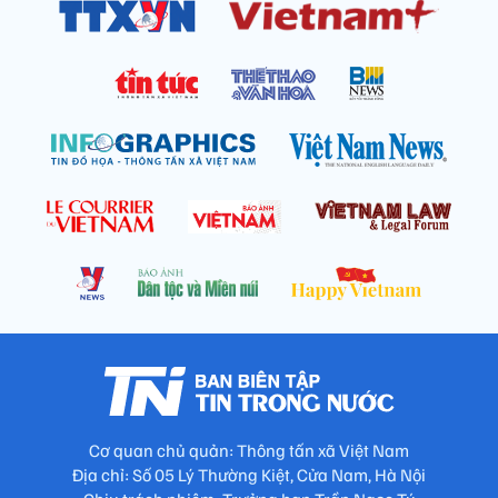
Cơ quan chủ quản: Thông tấn xã Việt Nam
Địa chỉ: Số 05 Lý Thường Kiệt, Cửa Nam, Hà Nội