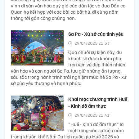
vinh di sản văn hóa quý giá của dân tộc và đưa Dân ca
Quan họ kết hợp với các bài ca bất hủ, đi cùng năm
tháng tới gần công chúng hơn.
Sa Pa - Xứ sở của tình yêu
29/04/2025 21:53’
Qua chuỗi sự kiện này, du
khách sẽ được khám phá
trọn vẹn vẻ đẹp thiên nhiên,
văn hóa và con người Sa Pa, lưu giữ những ấn tượng
sâu sắc trong hành trình trải nghiệm mùa hè Sa Pa - xứ
sở của yêu thương và hạnh phúc.
Khai mạc chương trình Huế
- Kinh đô ẩm thực
29/04/2025 21:41’
"Huế - Kinh đô ẩm thực" là
một trong các sự kiện nằm
trong khuôn khổ Năm Du lịch quốc gia Huế 2025 và