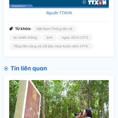
Nguồn TTXVN.
Từ khóa:
Việt Nam Thông tấn xã
tin chiến thắng
ảnh
ngày 30/4/1975
Tổng tiến công và nổi dậy mùa Xuân năm 1975.
Tin liên quan