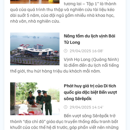
tương lai – Tập 1” là thành
quả của quá trình thu thập và nghiên cứu tài liệu kéo
dài suốt 5 năm, của đội ngũ gồm nhiều nhà khoa học,
nhà văn, nhà nghiên cứu.
Nâng tầm du lịch vịnh Bái
Tử Long
29/04/2025 16:08’
Vịnh Hạ Long (Quảng Ninh)
là điểm đến du lịch nổi tiếng
thế giới, thu hút hàng triệu du khách mỗi năm.
Phát huy giá trị của Di tích
quốc gia đặc biệt Bến vượt
sông Sêrêpốk
29/04/2025 14:14’
Bến vượt sông Sêrêpốk trở
thành “địa chỉ đỏ” giáo dục truyền thống đấu tranh bất
khuất của các thế hệ đi trước, góp phần viết nên những