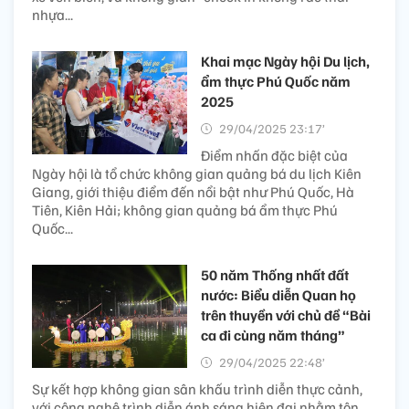
nhựa...
Khai mạc Ngày hội Du lịch,
ẩm thực Phú Quốc năm
2025
29/04/2025 23:17’
Điểm nhấn đặc biệt của
Ngày hội là tổ chức không gian quảng bá du lịch Kiên
Giang, giới thiệu điểm đến nổi bật như Phú Quốc, Hà
Tiên, Kiên Hải; không gian quảng bá ẩm thực Phú
Quốc...
50 năm Thống nhất đất
nước: Biểu diễn Quan họ
trên thuyền với chủ đề “Bài
ca đi cùng năm tháng”
29/04/2025 22:48’
Sự kết hợp không gian sân khấu trình diễn thực cảnh,
với công nghệ trình diễn ánh sáng hiện đại nhằm tôn