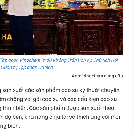
ập đoàn Vinachem (trái) và ông Trần Văn Kỳ, Chủ tịch Hội
Quản trị Tập đoàn Hateco.
Ảnh: Vinachem cung cấp
g sản xuất các sản phẩm cao su kỹ thuật chuyên
 chống va, gối cao su và các cấu kiện cao su
g trình biển. Các sản phẩm được sản xuất theo
m độ bền, khả năng chịu tải và thích ứng với môi
ng biển.