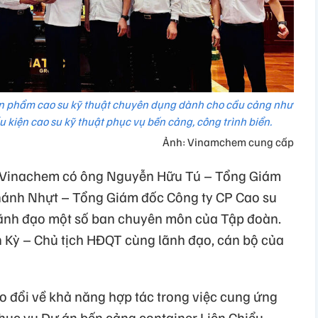
ản phẩm cao su kỹ thuật chuyên dụng dành cho cầu cảng như
u kiện cao su kỹ thuật phục vụ bến cảng, công trình biển.
Ảnh: Vinamchem cung cấp
a Vinachem có ông Nguyễn Hữu Tú – Tổng Giám
ánh Nhựt – Tổng Giám đốc Công ty CP Cao su
lãnh đạo một số ban chuyên môn của Tập đoàn.
 Kỳ – Chủ tịch HĐQT cùng lãnh đạo, cán bộ của
rao đổi về khả năng hợp tác trong việc cung ứng
hục vụ Dự án bến cảng container Liên Chiểu –