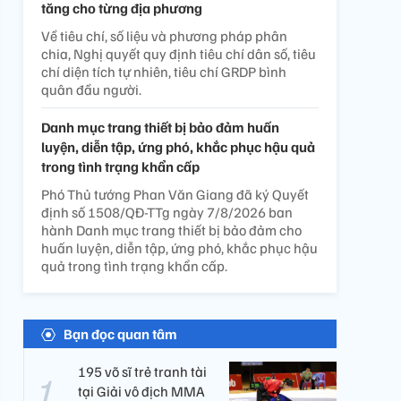
tăng cho từng địa phương
Về tiêu chí, số liệu và phương pháp phân
chia, Nghị quyết quy định tiêu chí dân số, tiêu
chí diện tích tự nhiên, tiêu chí GRDP bình
quân đầu người.
Danh mục trang thiết bị bảo đảm huấn
luyện, diễn tập, ứng phó, khắc phục hậu quả
trong tình trạng khẩn cấp
Phó Thủ tướng Phan Văn Giang đã ký Quyết
định số 1508/QĐ-TTg ngày 7/8/2026 ban
hành Danh mục trang thiết bị bảo đảm cho
huấn luyện, diễn tập, ứng phó, khắc phục hậu
quả trong tình trạng khẩn cấp.
Bạn đọc quan tâm
195 võ sĩ trẻ tranh tài
tại Giải vô địch MMA