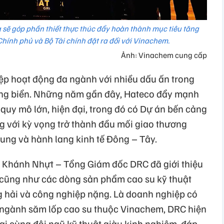
 sẽ góp phần thiết thực thúc đẩy hoàn thành mục tiêu tăng
hính phủ và Bộ Tài chính đặt ra đối với Vinachem.
Ảnh: Vinachem cung cấp
ệp hoạt động đa ngành với nhiều dấu ấn trong
 cảng biển. Những năm gần đây, Hateco đẩy mạnh
quy mô lớn, hiện đại, trong đó có Dự án bến cảng
g với kỳ vọng trở thành đầu mối giao thương
ung và hành lang kinh tế Đông – Tây.
g Khánh Nhựt – Tổng Giám đốc DRC đã giới thiệu
 cũng như các dòng sản phẩm cao su kỹ thuật
g hải và công nghiệp nặng. Là doanh nghiệp có
 ngành săm lốp cao su thuộc Vinachem, DRC hiện
ại cùng đội ngũ kỹ thuật giàu kinh nghiệm, đáp