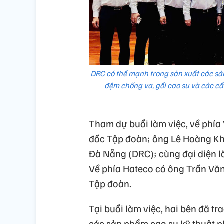
DRC có thế mạnh trong sản xuất các s
đệm chống va, gối cao su và các cấ
Tham dự buổi làm việc, về phí
đốc Tập đoàn; ông Lê Hoàng Kh
Đà Nẵng (DRC); cùng đại diện 
Về phía Hateco có ông Trần Văn
Tập đoàn.
Tại buổi làm việc, hai bên đã t
các sản phẩm cao su kỹ thuật p