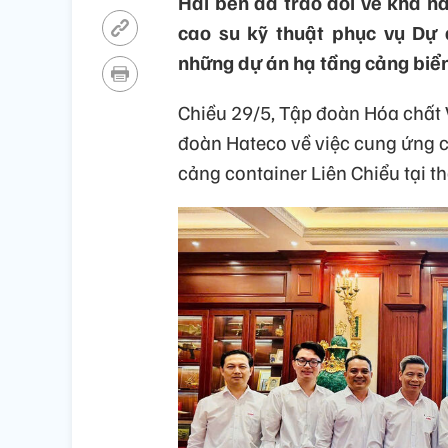
Hai bên đã trao đổi về khả n
cao su kỹ thuật phục vụ Dự 
những dự án hạ tầng cảng biển
Chiều 29/5, Tập đoàn Hóa chất 
đoàn Hateco về việc cung ứng 
cảng container Liên Chiểu tại 