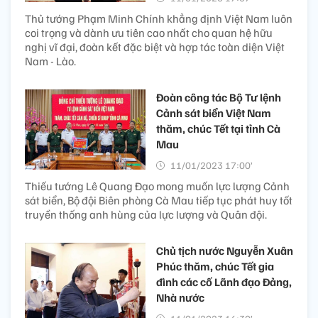
Thủ tướng Phạm Minh Chính khẳng định Việt Nam luôn
coi trọng và dành ưu tiên cao nhất cho quan hệ hữu
nghị vĩ đại, đoàn kết đặc biệt và hợp tác toàn diện Việt
Nam - Lào.
Đoàn công tác Bộ Tư lệnh
Cảnh sát biển Việt Nam
thăm, chúc Tết tại tỉnh Cà
Mau
11/01/2023 17:00’
Thiếu tướng Lê Quang Đạo mong muốn lực lượng Cảnh
sát biển, Bộ đội Biên phòng Cà Mau tiếp tục phát huy tốt
truyền thống anh hùng của lực lượng và Quân đội.
Chủ tịch nước Nguyễn Xuân
Phúc thăm, chúc Tết gia
đình các cố Lãnh đạo Đảng,
Nhà nước