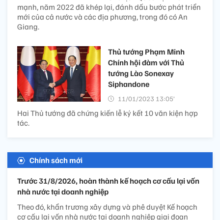
mạnh, năm 2022 đã khép lại, đánh dấu bước phát triển
mới của cả nước và các địa phương, trong đó có An
Giang.
Thủ tướng Phạm Minh
Chính hội đàm với Thủ
tướng Lào Sonexay
Siphandone
11/01/2023 13:05’
Hai Thủ tướng đã chứng kiến lễ ký kết 10 văn kiện hợp
tác.
Chính sách mới
Trước 31/8/2026, hoàn thành kế hoạch cơ cấu lại vốn
nhà nước tại doanh nghiệp
Theo đó, khẩn trương xây dựng và phê duyệt Kế hoạch
cơ cấu lại vốn nhà nước tại doanh nghiệp giai đoạn