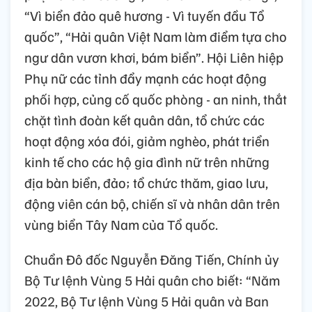
“Vì biển đảo quê hương - Vì tuyến đầu Tổ
quốc”, “Hải quân Việt Nam làm điểm tựa cho
ngư dân vươn khơi, bám biển”. Hội Liên hiệp
Phụ nữ các tỉnh đẩy mạnh các hoạt động
phối hợp, củng cố quốc phòng - an ninh, thắt
chặt tình đoàn kết quân dân, tổ chức các
hoạt động xóa đói, giảm nghèo, phát triển
kinh tế cho các hộ gia đình nữ trên những
địa bàn biển, đảo; tổ chức thăm, giao lưu,
động viên cán bộ, chiến sĩ và nhân dân trên
vùng biển Tây Nam của Tổ quốc.
Chuẩn Đô đốc Nguyễn Đăng Tiến, Chính ủy
Bộ Tư lệnh Vùng 5 Hải quân cho biết: “Năm
2022, Bộ Tư lệnh Vùng 5 Hải quân và Ban