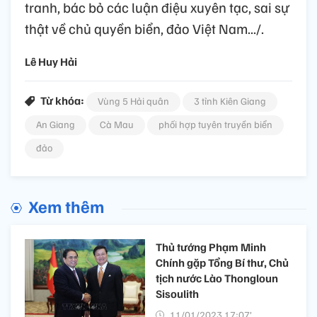
tranh, bác bỏ các luận điệu xuyên tạc, sai sự
thật về chủ quyền biển, đảo Việt Nam.../.
Lê Huy Hải
Từ khóa:
Vùng 5 Hải quân
3 tỉnh Kiên Giang
An Giang
Cà Mau
phối hợp tuyên truyền biển
đảo
Xem thêm
Thủ tướng Phạm Minh
Chính gặp Tổng Bí thư, Chủ
tịch nước Lào Thongloun
Sisoulith
11/01/2023 17:07’