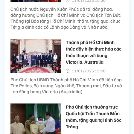
11/01/2023 16:30’
Chủ tịch nước Nguyễn Xuân Phúc đã tới dâng hoa,
dâng hương Chủ tịch Hồ Chí Minh và Chủ tịch Tôn Đức
Thắng tại Bảo tàng Hồ Chí Minh; thăm, tặng quà, chúc
Tết gia đình các cố Lãnh đạo Đảng và Nhà nước.
Thành phố Hồ Chí Minh
thúc đẩy hiện thực hóa các
thỏa thuận với bang
Victoria, Australia
11/01/2023 15:20’
Phó Chủ tịch UBND Thành phố Hồ Chí Minh đã tiếp ông
Tim Pallas, Bộ trưởng Ngân khố, Thương mại, Đầu tư và
Lao động bang Victoria (Austrialia).
Phó Chủ tịch thường trực
Quốc hội Trần Thanh Mẫn
thăm, tặng quà tại tỉnh Sóc
Trăng