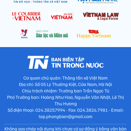
Cơ quan chủ quản: Thông tấn xã Việt Nam
Địa chỉ: Số 05 Lý Thường Kiệt, Cửa Nam, Hà Nội
Chịu trách nhiệm: Trưởng ban Trần Ngọc Tú
Phó Trưởng ban: Hoàng Như Hoa, Nguyễn Văn Nhật, Lê Thị
Thu Hương
Số điện thoại: 024.38257994 - Fax: 024.3826.7981 - Email:
tap.phongbien@gmail.com
Không sao chép nội dung khi chưa có sự đồng ý bằng văn bản