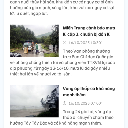
canh nuôi thủy hải sản, khu dân cư có nguy cơ bị ảnh
hưởng của gió mạnh, sóng lớn, khu vực có nguy cơ sạt
lở, lũ quét, ngập lụt.
Miền Trung cảnh báo mưa
lũ cấp 3, chuẩn bị đón lũ
16/10/2023 10:30’
Theo Văn phòng thường
trực Ban Chỉ đạo Quốc gia
về phòng chống thiên tai và phóng viên TTXVN tại các
địa phương, từ ngày 13-16/10, mưa lũ đã gây nhiều
thiệt hại lớn về người và tài sản.
Vùng áp thấp có khả năng
mạnh thêm
16/10/2023 07:00’
Trong 24 giờ tới, vùng áp
thấp di chuyển chậm theo
hướng Tây Tây Bắc và có khả năng mạnh thêm.