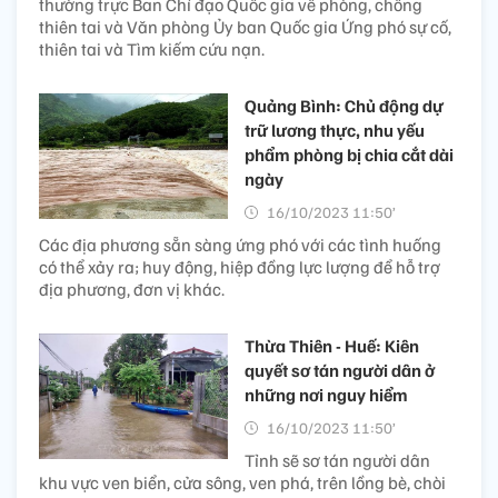
thường trực Ban Chỉ đạo Quốc gia về phòng, chống
thiên tai và Văn phòng Ủy ban Quốc gia Ứng phó sự cố,
thiên tai và Tìm kiếm cứu nạn.
Quảng Bình: Chủ động dự
trữ lương thực, nhu yếu
phẩm phòng bị chia cắt dài
ngày
16/10/2023 11:50’
Các địa phương sẵn sàng ứng phó với các tình huống
có thể xảy ra; huy động, hiệp đồng lực lượng để hỗ trợ
địa phương, đơn vị khác.
Thừa Thiên - Huế: Kiên
quyết sơ tán người dân ở
những nơi nguy hiểm
16/10/2023 11:50’
Tỉnh sẽ sơ tán người dân
khu vực ven biển, cửa sông, ven phá, trên lồng bè, chòi