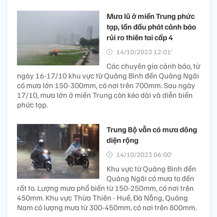
Mưa lũ ở miền Trung phức
tạp, lần đầu phát cảnh báo
rủi ro thiên tai cấp 4
14/10/2023 12:01’
Các chuyên gia cảnh báo, từ
ngày 16-17/10 khu vực từ Quảng Bình đến Quảng Ngãi
có mưa lớn 150-300mm, có nơi trên 700mm. Sau ngày
17/10, mưa lớn ở miền Trung còn kéo dài và diễn biến
phức tạp.
Trung Bộ vẫn có mưa dông
diện rộng
14/10/2023 06:00’
Khu vực từ Quảng Bình đến
Quảng Ngãi có mưa to đến
rất to. Lượng mưa phổ biến từ 150-250mm, có nơi trên
450mm. Khu vực Thừa Thiên - Huế, Đà Nẵng, Quảng
Nam có lượng mưa từ 300-450mm, có nơi trên 800mm.