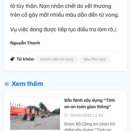
tờ tùy thân. Nạn nhân chết do vết thương
trên cổ gây mất nhiều máu dẫn đến tử vong.
Vụ việc đang được tiếp tục điều tra làm rõ./.
Nguyễn Thanh
Từ khóa:
thanh niên tử vong
đảo Phú Quý
Xem thêm
Bắc Ninh xây dựng “Tỉnh
an an toàn giao thông”
09/05/2023 11:54’
Được Bộ Công an chọn thí
điểm xây dựng “Tỉnh an