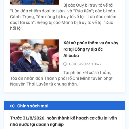
Bị cáo Quý bị truy tố về tội
"Lừa đảo chiếm đoạt tài sản" và "Rửa tiền"; các bị cáo
Cảnh, Trọng, Tâm cùng bị truy tố về tội "Lừa đảo chiếm
đoạt tài sản". Riêng bị cáo Mãnh bị truy tố về tội "Đưa
hối lộ".
Xét xử phúc thẩm vụ án xảy
ra tại Công ty địa ốc
Alibaba
08/05/2023 10:47’
Tại phiên xét xử sơ thẩm,
Tòa án nhân dân Thành phố Hồ Chí Minh tuyên phạt
Nguyễn Thái Luyện tù chung thân.
Chính sách mới
Trước 31/8/2026, hoàn thành kế hoạch cơ cấu lại vốn
nhà nước tại doanh nghiệp