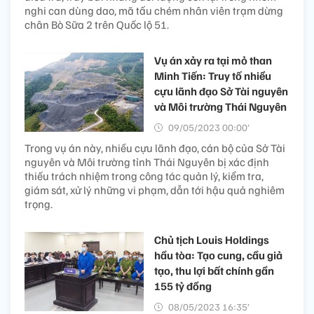
nghi can dùng dao, mã tấu chém nhân viên trạm dừng
chân Bò Sữa 2 trên Quốc lộ 51.
Vụ án xảy ra tại mỏ than
Minh Tiến: Truy tố nhiều
cựu lãnh đạo Sở Tài nguyên
và Môi trường Thái Nguyên
09/05/2023 00:00’
Trong vụ án này, nhiều cựu lãnh đạo, cán bộ của Sở Tài
nguyên và Môi trường tỉnh Thái Nguyên bị xác định
thiếu trách nhiệm trong công tác quản lý, kiểm tra,
giám sát, xử lý những vi phạm, dẫn tới hậu quả nghiêm
trọng.
Chủ tịch Louis Holdings
hầu tòa: Tạo cung, cầu giả
tạo, thu lợi bất chính gần
155 tỷ đồng
08/05/2023 16:35’