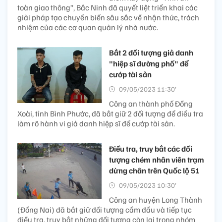
toàn giao thông”, Bắc Ninh đã quyết liệt triển khai các
giải pháp tạo chuyển biến sâu sắc về nhận thức, trách
nhiệm của các cơ quan quản lý nhà nước.
Bắt 2 đối tượng giả danh
"hiệp sĩ đường phố" để
cướp tài sản
09/05/2023 11:30’
Công an thành phố Đồng
Xoài, tỉnh Bình Phước, đã bắt giữ 2 đối tượng để điều tra
làm rõ hành vi giả danh hiệp sĩ để cướp tài sản.
Điều tra, truy bắt các đối
tượng chém nhân viên trạm
dừng chân trên Quốc lộ 51
09/05/2023 10:30’
Công an huyện Long Thành
(Đồng Nai) đã bắt giữ đối tượng cầm đầu và tiếp tục
điều tra, truy bắt những đối tượng còn lại trong nhóm