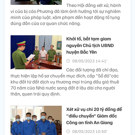
Theo Hội đồng xét xử, hành
vi của bị cáo Phương đã làm ảnh hưởng tới sự nghiêm
minh của pháp luật, xâm phạm đến hoạt động tố tụng
đúng đắn của cơ quan chức năng.
Khởi tố, bắt tạm giam
nguyên Chủ tịch UBND
huyện Bắc Yên
08/05/2023 14:41’
Các đối tượng đã chỉ đạo,
thực hiện lập hồ sơ chuyển mục đích, cấp "Sổ đỏ"các
khu đất từ đất dịch vụ thương mại trúng đấu giá thuê
70 năm của Nhà nước sang đất ở lâu dài cho người
thân, quen trái quy định.
Xét xử vụ chi 20 tỷ đồng để
"điều chuyển" Giám đốc
Công an tỉnh An Giang
08/05/2023 10:50’