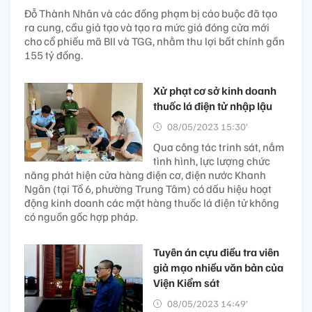
Đỗ Thành Nhân và các đồng phạm bị cáo buộc đã tạo
ra cung, cầu giả tạo và tạo ra mức giá đóng cửa mới
cho cổ phiếu mã BII và TGG, nhằm thu lợi bất chính gần
155 tỷ đồng.
Xử phạt cơ sở kinh doanh
thuốc lá điện tử nhập lậu
08/05/2023 15:30’
Qua công tác trinh sát, nắm
tình hình, lực lượng chức
năng phát hiện cửa hàng điện cơ, điện nước Khanh
Ngân (tại Tổ 6, phường Trung Tâm) có dấu hiệu hoạt
động kinh doanh các mặt hàng thuốc lá điện tử không
có nguồn gốc hợp pháp.
Tuyên án cựu điều tra viên
giả mạo nhiều văn bản của
Viện Kiểm sát
08/05/2023 14:49’