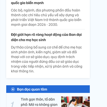
quốc gia biển mạnh
Các bộ, ngành, địa phương phấn đấu hoàn
thành các chỉ tiêu chủ yếu về xây dựng và
phát triển Việt Nam trở thành quốc gia biển
mạnh giai đoạn 2026 - 2030.
Đặt giới hạn rõ ràng hoạt động của Ban đại
diện cha mẹ học sinh
Dự thảo cũng bổ sung cơ chế để cha mẹ học
sinh phản ánh, kiến nghị, giám sát và đối
thoại với cơ sở giáo dục; quy định trách
nhiệm của người đứng đầu cơ sở giáo dục
trong việc tiếp nhận, xử lý phản ánh và công
khai thông tin.
Bạn đọc quan tâm
Tinh gọn thôn, tổ dân
phố: Mở ra không gian