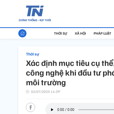
THỜI SỰ
XÃ HỘI
PHÁP LUẬT
Thời sự
Xác định mục tiêu cụ th
công nghệ khi đầu tư ph
môi trường
02/07/2025 14:39’