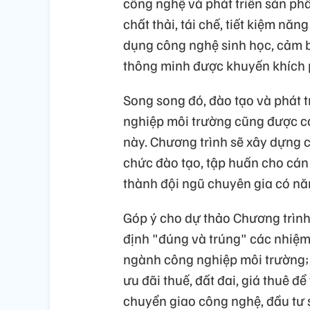
công nghệ và phát triển sản phẩ
chất thải, tái chế, tiết kiệm n
dụng công nghệ sinh học, cảm b
thông minh được khuyến khích p
Song song đó, đào tạo và phát 
nghiệp môi trường cũng được coi
này. Chương trình sẽ xây dựng c
chức đào tạo, tập huấn cho cán
thành đội ngũ chuyên gia có năn
Góp ý cho dự thảo Chương trình
định "đúng và trúng" các nhiệm 
ngành công nghiệp môi trường; 
ưu đãi thuế, đất đai, giá thuê đ
chuyển giao công nghệ, đầu tư sả