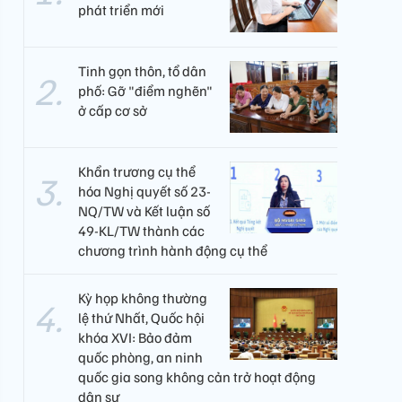
phát triển mới
Tinh gọn thôn, tổ dân
phố: Gỡ "điểm nghẽn"
ở cấp cơ sở
Khẩn trương cụ thể
hóa Nghị quyết số 23-
NQ/TW và Kết luận số
49-KL/TW thành các
chương trình hành động cụ thể
Kỳ họp không thường
lệ thứ Nhất, Quốc hội
khóa XVI: Bảo đảm
quốc phòng, an ninh
quốc gia song không cản trở hoạt động
dân sự