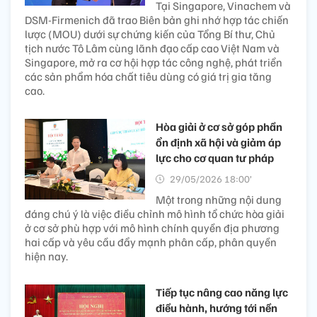
Tại Singapore, Vinachem và
DSM-Firmenich đã trao Biên bản ghi nhớ hợp tác chiến
lược (MOU) dưới sự chứng kiến của Tổng Bí thư, Chủ
tịch nước Tô Lâm cùng lãnh đạo cấp cao Việt Nam và
Singapore, mở ra cơ hội hợp tác công nghệ, phát triển
các sản phẩm hóa chất tiêu dùng có giá trị gia tăng
cao.
Hòa giải ở cơ sở góp phần
ổn định xã hội và giảm áp
lực cho cơ quan tư pháp
29/05/2026 18:00’
Một trong những nội dung
đáng chú ý là việc điều chỉnh mô hình tổ chức hòa giải
ở cơ sở phù hợp với mô hình chính quyền địa phương
hai cấp và yêu cầu đẩy mạnh phân cấp, phân quyền
hiện nay.
Tiếp tục nâng cao năng lực
điều hành, hướng tới nền