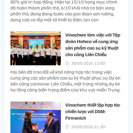
80% giá trị hợp đồng. Hiện tại 10/10 hạng mục chính
đã hoàn thành phần thô, 6/10 khối nhà cơ bản xong
phần thô, đang đang bước vào giai đoạn sơn tường,
dựng cửa và lắp một số thiết bị điện, lan can
Vinachem làm việc với Tập
đoàn Hateco về cung ứng
sản phẩm cao su kỹ thuật
cho cảng Liên Chiểu
30/05/2026 12:00’
Hai bên đã trao đổi về khả năng hợp tác trong việc
cung ứng các sản phẩm cao su kỹ thuật phục vụ Dự án
bến cảng container Liên Chiểu, một trong những dự án
hạ tầng cảng biển trọng điểm của khu vực miền Trung.
Vinachem thiết lập hợp tác
chiến lược với DSM-
Firmenich
29/05/2026 21:30’