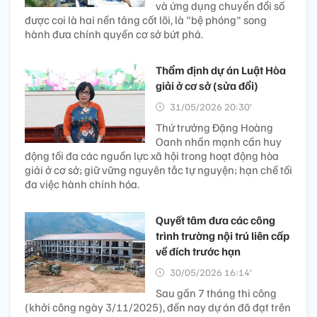
và ứng dụng chuyển đổi số
được coi là hai nền tảng cốt lõi, là "bệ phóng" song
hành đưa chính quyền cơ sở bứt phá.
Thẩm định dự án Luật Hòa
giải ở cơ sở (sửa đổi)
31/05/2026 20:30’
Thứ trưởng Đặng Hoàng
Oanh nhấn mạnh cần huy
động tối đa các nguồn lực xã hội trong hoạt động hòa
giải ở cơ sở; giữ vững nguyên tắc tự nguyện; hạn chế tối
đa việc hành chính hóa.
Quyết tâm đưa các công
trình trường nội trú liên cấp
về đích trước hạn
30/05/2026 16:14’
Sau gần 7 tháng thi công
(khởi công ngày 3/11/2025), đến nay dự án đã đạt trên