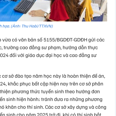
h họa. (Ảnh: Thu Hoài/TTXVN)
ạo vừa có văn bản số 5155/BGDĐT-GDĐH gửi các
học, trường cao đẳng sư phạm, hướng dẫn thực
024 đối với giáo dục đại học và cao đẳng sư
 cơ sở đào tạo năm học này là hoàn thiện đề án,
4, khắc phục bất cập hiện nay trên cơ sở phân
àn thiện phương thức tuyển sinh theo hướng đơn
ển sinh hiện hành; tránh đưa ra những phương
hó khăn cho thí sinh. Các cơ sở xây dựng và công
n sinh cho năm 2025 trở đi, khi có thí sinh bắt