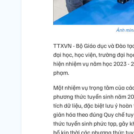
Ảnh min
TTXVN - Bộ Giáo dục và Đào t
đại học, học viện, trường đại 
hiện nhiệm vụ năm học 2023 - 2
phạm.
Một nhiệm vụ trọng tâm của các
phương thức tuyển sinh năm 202
tích dữ liệu, đặc biệt lưu ý ho
giản hóa theo đúng Quy chế tuy
thức tuyển sinh phức tạp, gây k
bố kịp thời các phương thức tuyể