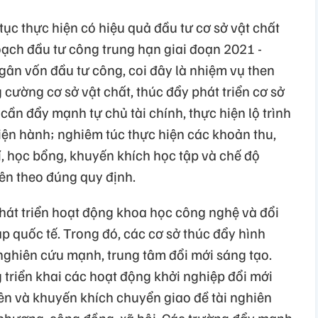
tục thực hiện có hiệu quả đầu tư cơ sở vật chất
ạch đầu tư công trung hạn giai đoạn 2021 -
gân vốn đầu tư công, coi đây là nhiệm vụ then
 cường cơ sở vật chất, thúc đẩy phát triển cơ sở
cần đẩy mạnh tự chủ tài chính, thực hiện lộ trình
hiện hành; nghiêm túc thực hiện các khoản thu,
hí, học bổng, khuyến khích học tập và chế độ
iên theo đúng quy định.
hát triển hoạt động khoa học công nghệ và đổi
 quốc tế. Trong đó, các cơ sở thúc đẩy hình
ghiên cứu mạnh, trung tâm đổi mới sáng tạo.
 triển khai các hoạt động khởi nghiệp đổi mới
iên và khuyến khích chuyển giao đề tài nghiên
 phương, cộng đồng, xã hội. Các trường đẩy mạnh