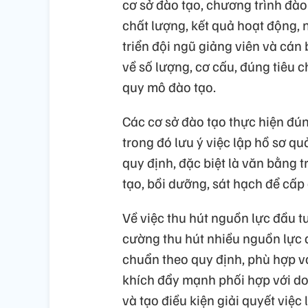
cơ sở đào tạo, chương trình đà
chất lượng, kết quả hoạt động, n
triển đội ngũ giảng viên và cá
về số lượng, cơ cấu, đúng tiêu 
quy mô đào tạo.
Các cơ sở đào tạo thực hiện đún
trong đó lưu ý việc lập hồ sơ q
quy định, đặc biệt là văn bằng 
tạo, bồi dưỡng, sát hạch để cấp
Về việc thu hút nguồn lực đầu t
cường thu hút nhiều nguồn lực đ
chuẩn theo quy định, phù hợp v
khích đẩy mạnh phối hợp với do
và tạo điều kiện giải quyết việc 