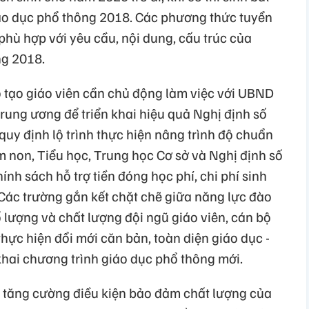
áo dục phổ thông 2018. Các phương thức tuyển
hù hợp với yêu cầu, nội dung, cấu trúc của
ng 2018.
 tạo giáo viên cần chủ động làm việc với UBND
Trung ương để triển khai hiệu quả Nghị định số
y định lộ trình thực hiện nâng trình độ chuẩn
 non, Tiểu học, Trung học Cơ sở và Nghị định số
h sách hỗ trợ tiền đóng học phí, chi phí sinh
 Các trường gắn kết chặt chẽ giữa năng lực đào
ố lượng và chất lượng đội ngũ giáo viên, cán bộ
thực hiện đổi mới căn bản, toàn diện giáo dục -
khai chương trình giáo dục phổ thông mới.
 tăng cường điều kiện bảo đảm chất lượng của