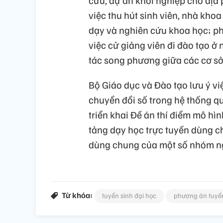
việc thu hút sinh viên, nhà khoa
dạy và nghiên cứu khoa học; ph
việc cử giảng viên đi đào tạo ở
tác song phương giữa các cơ sở
Bộ Giáo dục và Đào tạo lưu ý v
chuyển đổi số trong hệ thống qu
triển khai Đề án thí điểm mô hìn
tảng dạy học trực tuyến dùng ch
dùng chung của một số nhóm ngà
Từ khóa:
tuyển sinh đại học
phương án tuyể