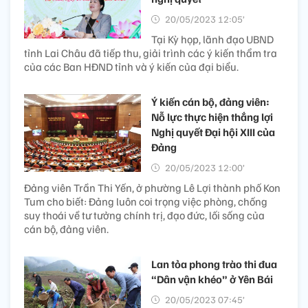
20/05/2023 12:05’
Tại Kỳ họp, lãnh đạo UBND
tỉnh Lai Châu đã tiếp thu, giải trình các ý kiến thẩm tra
của các Ban HĐND tỉnh và ý kiến của đại biểu.
Ý kiến cán bộ, đảng viên:
Nỗ lực thực hiện thắng lợi
Nghị quyết Đại hội XIII của
Đảng
20/05/2023 12:00’
Đảng viên Trần Thi Yến, ở phường Lê Lợi thành phố Kon
Tum cho biết: Đảng luôn coi trọng việc phòng, chống
suy thoái về tư tưởng chính trị, đạo đức, lối sống của
cán bộ, đảng viên.
Lan tỏa phong trào thi đua
“Dân vận khéo” ở Yên Bái
20/05/2023 07:45’