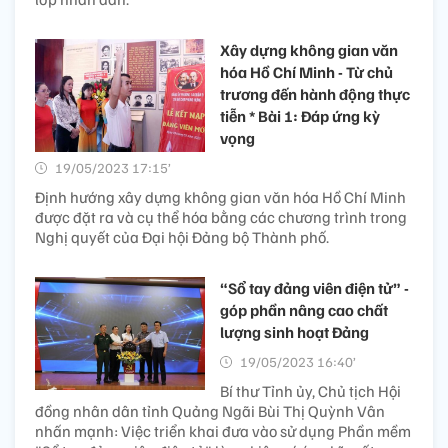
Xây dựng không gian văn
hóa Hồ Chí Minh - Từ chủ
trương đến hành động thực
tiễn * Bài 1: Đáp ứng kỳ
vọng
19/05/2023 17:15’
Định hướng xây dựng không gian văn hóa Hồ Chí Minh
được đặt ra và cụ thể hóa bằng các chương trình trong
Nghị quyết của Đại hội Đảng bộ Thành phố.
“Sổ tay đảng viên điện tử” -
góp phần nâng cao chất
lượng sinh hoạt Đảng
19/05/2023 16:40’
Bí thư Tỉnh ủy, Chủ tịch Hội
đồng nhân dân tỉnh Quảng Ngãi Bùi Thị Quỳnh Vân
nhấn mạnh: Việc triển khai đưa vào sử dụng Phần mềm