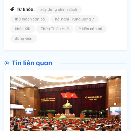
Từ khóa:
xây dựng chính sách
thử thách cán bộ
hội nghị Trung ương 7
khóa XIII
Thừa Thiên Huế
Ý kiến cán bộ
đảng viên
Tin liên quan