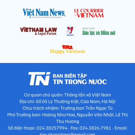
Cơ quan chủ quản: Thông tấn xã Việt Nam
Địa chỉ: Số 05 Lý Thường Kiệt, Cửa Nam, Hà Nội
Chịu trách nhiệm: Trưởng ban Trần Ngọc Tú
Phó Trưởng ban: Hoàng Như Hoa, Nguyễn Văn Nhật, Lê Thị
Thu Hương
Số điện thoại: 024.38257994 - Fax: 024.3826.7981 - Email:
tap.phongbien@gmail.com