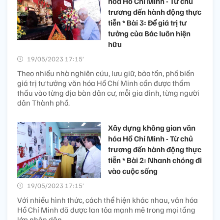
hóa Hồ Chí Minh - Từ chủ
trương đến hành động thực
tiễn * Bài 3: Để giá trị tư
tưởng của Bác luôn hiện
hữu
19/05/2023 17:15’
Theo nhiều nhà nghiên cứu, lưu giữ, bảo tồn, phổ biến
giá trị tư tưởng văn hóa Hồ Chí Minh cần được thẩm
thấu vào từng địa bàn dân cư, mỗi gia đình, từng người
dân Thành phố.
Xây dựng không gian văn
hóa Hồ Chí Minh - Từ chủ
trương đến hành động thực
tiễn * Bài 2: Nhanh chóng đi
vào cuộc sống
19/05/2023 17:15’
Với nhiều hình thức, cách thể hiện khác nhau, văn hóa
Hồ Chí Minh đã được lan tỏa mạnh mẽ trong mọi tầng
lớp nhân dân.