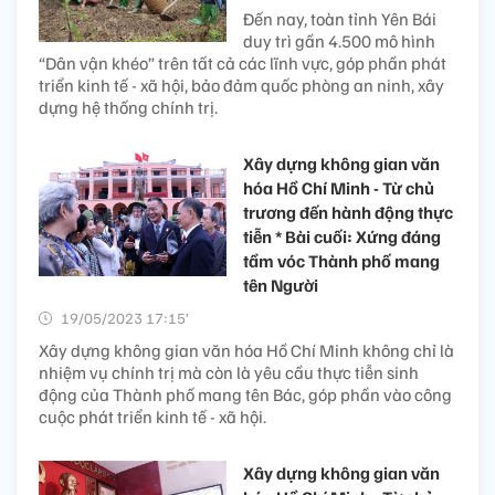
Đến nay, toàn tỉnh Yên Bái
duy trì gần 4.500 mô hình
“Dân vận khéo” trên tất cả các lĩnh vực, góp phần phát
triển kinh tế - xã hội, bảo đảm quốc phòng an ninh, xây
dựng hệ thống chính trị.
Xây dựng không gian văn
hóa Hồ Chí Minh - Từ chủ
trương đến hành động thực
tiễn * Bài cuối: Xứng đáng
tầm vóc Thành phố mang
tên Người
19/05/2023 17:15’
Xây dựng không gian văn hóa Hồ Chí Minh không chỉ là
nhiệm vụ chính trị mà còn là yêu cầu thực tiễn sinh
động của Thành phố mang tên Bác, góp phần vào công
cuộc phát triển kinh tế - xã hội.
Xây dựng không gian văn