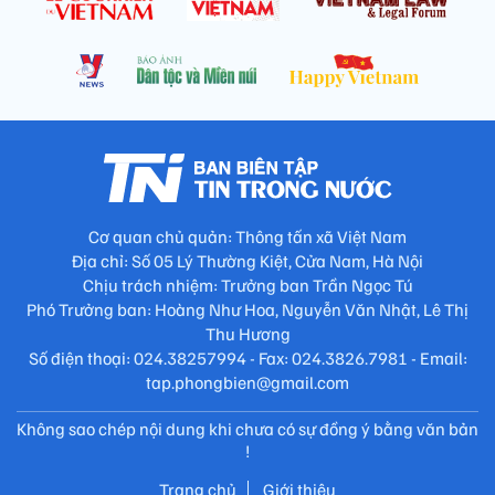
Cơ quan chủ quản: Thông tấn xã Việt Nam
Địa chỉ: Số 05 Lý Thường Kiệt, Cửa Nam, Hà Nội
Chịu trách nhiệm: Trưởng ban Trần Ngọc Tú
Phó Trưởng ban: Hoàng Như Hoa, Nguyễn Văn Nhật, Lê Thị
Thu Hương
Số điện thoại: 024.38257994 - Fax: 024.3826.7981 - Email:
tap.phongbien@gmail.com
Không sao chép nội dung khi chưa có sự đồng ý bằng văn bản
!
Trang chủ
Giới thiệu