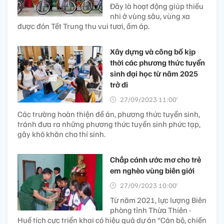
Đây là hoạt động giúp thiếu
nhi ở vùng sâu, vùng xa
được đón Tết Trung thu vui tươi, ấm áp.
Xây dựng và công bố kịp
thời các phương thức tuyển
sinh đại học từ năm 2025
trở đi
27/09/2023 11:00’
Các trường hoàn thiện đề án, phương thức tuyển sinh,
tránh đưa ra những phương thức tuyển sinh phức tạp,
gây khó khăn cho thí sinh.
Chắp cánh ước mơ cho trẻ
em nghèo vùng biên giới
27/09/2023 10:00’
Từ năm 2021, lực lượng Biên
phòng tỉnh Thừa Thiên -
Huế tích cực triển khai có hiệu quả dự án “Cán bộ, chiến