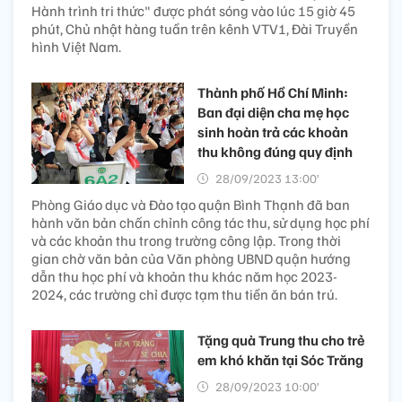
Hành trình tri thức" được phát sóng vào lúc 15 giờ 45
phút, Chủ nhật hàng tuần trên kênh VTV1, Đài Truyền
hình Việt Nam.
Thành phố Hồ Chí Minh:
Ban đại diện cha mẹ học
sinh hoàn trả các khoản
thu không đúng quy định
28/09/2023 13:00’
Phòng Giáo dục và Đào tạo quận Bình Thạnh đã ban
hành văn bản chấn chỉnh công tác thu, sử dụng học phí
và các khoản thu trong trường công lập. Trong thời
gian chờ văn bản của Văn phòng UBND quận hướng
dẫn thu học phí và khoản thu khác năm học 2023-
2024, các trường chỉ được tạm thu tiền ăn bán trú.
Tặng quà Trung thu cho trẻ
em khó khăn tại Sóc Trăng
28/09/2023 10:00’