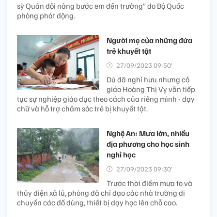
sỹ Quân đội nâng bước em đến trường” do Bộ Quốc
phòng phát động.
Người mẹ của những đứa
trẻ khuyết tật
27/09/2023 09:50’
Dù đã nghỉ hưu nhưng cô
giáo Hoàng Thị Vỵ vẫn tiếp
tục sự nghiệp giáo dục theo cách của riêng mình - dạy
chữ và hỗ trợ chăm sóc trẻ bị khuyết tật.
Nghệ An: Mưa lớn, nhiều
địa phương cho học sinh
nghỉ học
27/09/2023 09:30’
Trước thời điểm mưa to và
thủy điện xả lũ, phòng đã chỉ đạo các nhà trường di
chuyển các đồ dùng, thiết bị dạy học lên chỗ cao.