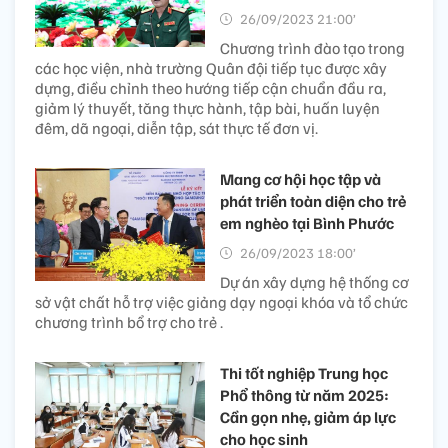
26/09/2023 21:00’
Chương trình đào tạo trong
các học viện, nhà trường Quân đội tiếp tục được xây
dựng, điều chỉnh theo hướng tiếp cận chuẩn đầu ra,
giảm lý thuyết, tăng thực hành, tập bài, huấn luyện
đêm, dã ngoại, diễn tập, sát thực tế đơn vị.
Mang cơ hội học tập và
phát triển toàn diện cho trẻ
em nghèo tại Bình Phước
26/09/2023 18:00’
Dự án xây dựng hệ thống cơ
sở vật chất hỗ trợ việc giảng dạy ngoại khóa và tổ chức
chương trình bổ trợ cho trẻ .
Thi tốt nghiệp Trung học
Phổ thông từ năm 2025:
Cần gọn nhẹ, giảm áp lực
cho học sinh