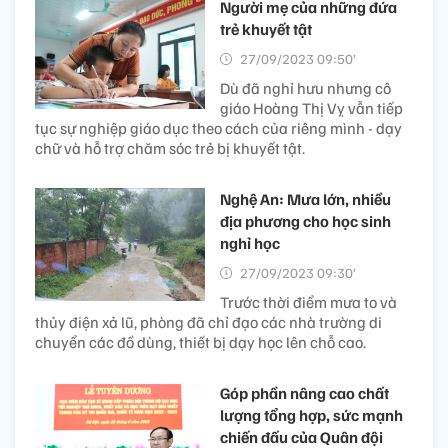
Người mẹ của những đứa
trẻ khuyết tật
27/09/2023 09:50’
Dù đã nghỉ hưu nhưng cô
giáo Hoàng Thị Vỵ vẫn tiếp
tục sự nghiệp giáo dục theo cách của riêng mình - dạy
chữ và hỗ trợ chăm sóc trẻ bị khuyết tật.
Nghệ An: Mưa lớn, nhiều
địa phương cho học sinh
nghỉ học
27/09/2023 09:30’
Trước thời điểm mưa to và
thủy điện xả lũ, phòng đã chỉ đạo các nhà trường di
chuyển các đồ dùng, thiết bị dạy học lên chỗ cao.
Góp phần nâng cao chất
lượng tổng hợp, sức mạnh
chiến đấu của Quân đội