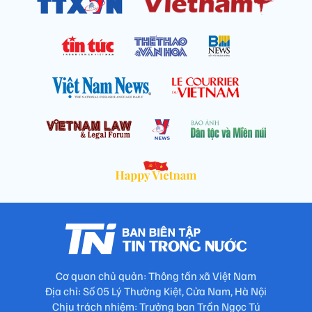
Cơ quan chủ quản: Thông tấn xã Việt Nam
Địa chỉ: Số 05 Lý Thường Kiệt, Cửa Nam, Hà Nội
Chịu trách nhiệm: Trưởng ban Trần Ngọc Tú