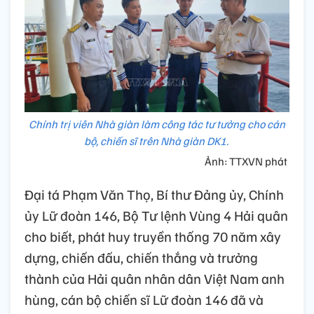
Chính trị viên Nhà giàn làm công tác tư tưởng cho cán
bộ, chiến sĩ trên Nhà giàn DK1.
Ảnh: TTXVN phát
Đại tá Phạm Văn Thọ, Bí thư Đảng ủy, Chính
ủy Lữ đoàn 146, Bộ Tư lệnh Vùng 4 Hải quân
cho biết, phát huy truyền thống 70 năm xây
dựng, chiến đấu, chiến thắng và trưởng
thành của Hải quân nhân dân Việt Nam anh
hùng, cán bộ chiến sĩ Lữ đoàn 146 đã và