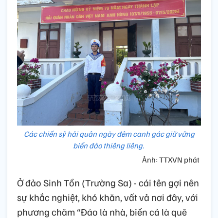
Các chiến sỹ hải quân ngày đêm canh gác giữ vững
biển đảo thiêng liêng.
Ảnh: TTXVN phát
Ở đảo Sinh Tồn (Trường Sa) - cái tên gợi nên
sự khắc nghiệt, khó khăn, vất vả nơi đây, với
phương châm “Đảo là nhà, biển cả là quê