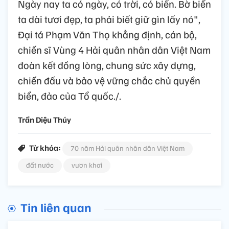
Ngày nay ta có ngày, có trời, có biển. Bờ biển
ta dài tươi đẹp, ta phải biết giữ gìn lấy nó",
Đại tá Phạm Văn Thọ khẳng định, cán bộ,
chiến sĩ Vùng 4 Hải quân nhân dân Việt Nam
đoàn kết đồng lòng, chung sức xây dựng,
chiến đấu và bảo vệ vững chắc chủ quyền
biển, đảo của Tổ quốc./.
Trần Diệu Thúy
Từ khóa:
70 năm Hải quân nhân dân Việt Nam
đất nước
vươn khơi
Tin liên quan