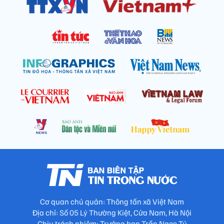
Cơ quan chủ quản: Thông tấn xã Việt Nam
Địa chỉ: Số 05 Lý Thường Kiệt, Cửa Nam, Hà Nội
Chịu trách nhiệm: Trưởng ban Trần Ngọc Tú