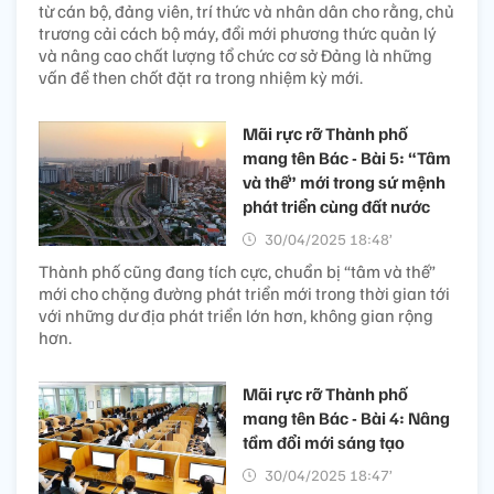
từ cán bộ, đảng viên, trí thức và nhân dân cho rằng, chủ
trương cải cách bộ máy, đổi mới phương thức quản lý
và nâng cao chất lượng tổ chức cơ sở Đảng là những
vấn đề then chốt đặt ra trong nhiệm kỳ mới.
Mãi rực rỡ Thành phố
mang tên Bác - Bài 5: “Tâm
và thế” mới trong sứ mệnh
phát triển cùng đất nước
30/04/2025 18:48’
Thành phố cũng đang tích cực, chuẩn bị “tâm và thế”
mới cho chặng đường phát triển mới trong thời gian tới
với những dư địa phát triển lớn hơn, không gian rộng
hơn.
Mãi rực rỡ Thành phố
mang tên Bác - Bài 4: Nâng
tầm đổi mới sáng tạo
30/04/2025 18:47’