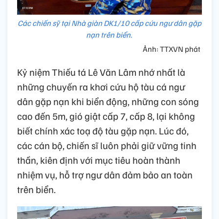
Các chiến sỹ tại Nhà giàn DK1/10 cấp cứu ngư dân gặp
nạn trên biển.
Ảnh: TTXVN phát
Kỷ niệm Thiếu tá Lê Văn Lâm nhớ nhất là
những chuyến ra khơi cứu hộ tàu cá ngư
dân gặp nạn khi biển động, những con sóng
cao đến 5m, gió giật cấp 7, cấp 8, lại không
biết chính xác toạ độ tàu gặp nạn. Lúc đó,
các cán bộ, chiến sĩ luôn phải giữ vững tinh
thần, kiên định với mục tiêu hoàn thành
nhiệm vụ, hỗ trợ ngư dân đảm bảo an toàn
trên biển.