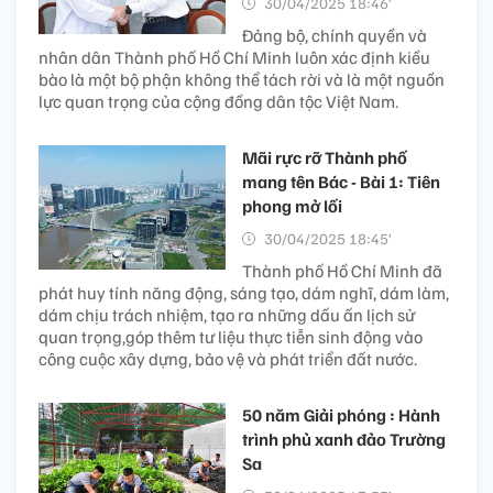
30/04/2025 18:46’
Đảng bộ, chính quyền và
nhân dân Thành phố Hồ Chí Minh luôn xác định kiều
bào là một bộ phận không thể tách rời và là một nguồn
lực quan trọng của cộng đồng dân tộc Việt Nam.
Mãi rực rỡ Thành phố
mang tên Bác - Bài 1: Tiên
phong mở lối
30/04/2025 18:45’
Thành phố Hồ Chí Minh đã
phát huy tính năng động, sáng tạo, dám nghĩ, dám làm,
dám chịu trách nhiệm, tạo ra những dấu ấn lịch sử
quan trọng,góp thêm tư liệu thực tiễn sinh động vào
công cuộc xây dựng, bảo vệ và phát triển đất nước.
50 năm Giải phóng : Hành
trình phủ xanh đảo Trường
Sa