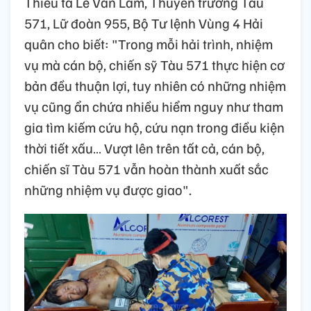
Thiếu tá Lê Văn Lâm, Thuyền trưởng Tàu
571, Lữ đoàn 955, Bộ Tư lệnh Vùng 4 Hải
quân cho biết: "Trong mỗi hải trình, nhiệm
vụ mà cán bộ, chiến sỹ Tàu 571 thực hiện cơ
bản đều thuận lợi, tuy nhiên có những nhiệm
vụ cũng ẩn chứa nhiều hiểm nguy như tham
gia tìm kiếm cứu hộ, cứu nạn trong điều kiện
thời tiết xấu… Vượt lên trên tất cả, cán bộ,
chiến sĩ Tàu 571 vẫn hoàn thành xuất sắc
những nhiệm vụ được giao".