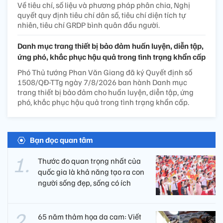
Về tiêu chí, số liệu và phương pháp phân chia, Nghị
quyết quy định tiêu chí dân số, tiêu chí diện tích tự
nhiên, tiêu chí GRDP bình quân đầu người.
Danh mục trang thiết bị bảo đảm huấn luyện, diễn tập,
ứng phó, khắc phục hậu quả trong tình trạng khẩn cấp
Phó Thủ tướng Phan Văn Giang đã ký Quyết định số
1508/QĐ-TTg ngày 7/8/2026 ban hành Danh mục
trang thiết bị bảo đảm cho huấn luyện, diễn tập, ứng
phó, khắc phục hậu quả trong tình trạng khẩn cấp.
Bạn đọc quan tâm
Thước đo quan trọng nhất của
quốc gia là khả năng tạo ra con
người sống đẹp, sống có ích
65 năm thảm họa da cam: Viết