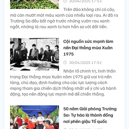
30/04/2025 17:53’
Trên đảo không chỉ có cây,
mà còn mướt mát màu xanh của nhiều loại rau. Ai đã ra
Trường Sa đều bất ngờ trước những vườn rau xanh
ngắt, những lá rau xanh to hơn hẳn so với đất liền.
Cội nguồn sức mạnh làm
nên Đại thắng mùa Xuân
1975
30/04/2025 17:51’
Nhân tố chính trị, tinh thần
trong Đại thắng mùa Xuân năm 1975 giữ vai trò nền
tảng, chủ đạo, định hướng cho các lực lượng cách
mạng tham gia chiến dịch thống nhất về ý chí và hành
động, tạo nên động lực mạnh mẽ để chiến thắng.
50 năm Giải phóng Trường
Sa: Tự hào là thành đồng
nơi phên giậu Tổ quốc