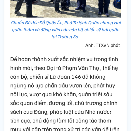
Chuẩn Đô đốc Đỗ Quốc Ân, Phó Tư lệnh Quân chủng Hải
quân thăm và động viên các cán bộ, chiến sỹ hải quân
tại Trường Sa.
Ảnh: TTXVN phát
Để hoàn thành xuất sắc nhiệm vụ trong tình
hình mới, theo Đại tá Phạm Văn Thọ , thế hệ
cán bộ, chiến sĩ Lữ đoàn 146 đã không
ngừng nỗ lực phấn đấu vươn lên, phát huy
nội lực, vượt qua khó khăn, quán triệt sâu
sắc quan điểm, đường lối, chủ trương chính
sách của Đảng, pháp luật của Nhà nước;
tích cực, chủ động làm tốt công tác tham
mưu với cấp trên trong xử trí các vấn đề trên