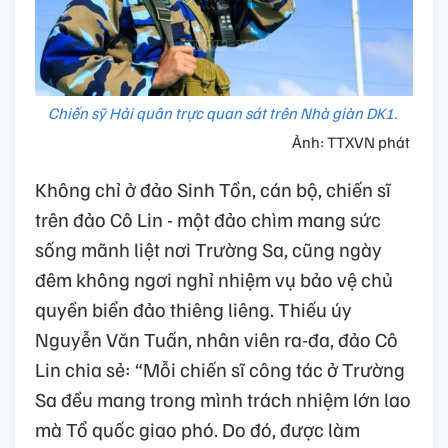
Chiến sỹ Hải quân trực quan sát trên Nhà giàn DK1.
Ảnh: TTXVN phát
Không chỉ ở đảo Sinh Tồn, cán bộ, chiến sĩ
trên đảo Cô Lin - một đảo chìm mang sức
sống mãnh liệt nơi Trường Sa, cũng ngày
đêm không ngơi nghỉ nhiệm vụ bảo vệ chủ
quyền biển đảo thiêng liêng. Thiếu úy
Nguyễn Văn Tuấn, nhân viên ra-đa, đảo Cô
Lin chia sẻ: “Mỗi chiến sĩ công tác ở Trường
Sa đều mang trong mình trách nhiệm lớn lao
mà Tổ quốc giao phó. Do đó, được làm