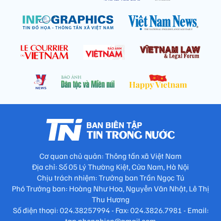
Cơ quan chủ quản: Thông tấn xã Việt Nam
Địa chỉ: Số 05 Lý Thường Kiệt, Cửa Nam, Hà Nội
Chịu trách nhiệm: Trưởng ban Trần Ngọc Tú
Phó Trưởng ban: Hoàng Như Hoa, Nguyễn Văn Nhật, Lê Thị
Thu Hương
Số điện thoại: 024.38257994 - Fax: 024.3826.7981 - Email: