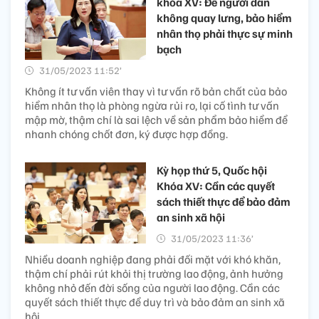
khóa XV: Để người dân
không quay lưng, bảo hiểm
nhân thọ phải thực sự minh
bạch
31/05/2023 11:52’
Không ít tư vấn viên thay vì tư vấn rõ bản chất của bảo
hiểm nhân thọ là phòng ngừa rủi ro, lại cố tình tư vấn
mập mờ, thậm chí là sai lệch về sản phẩm bảo hiểm để
nhanh chóng chốt đơn, ký được hợp đồng.
Kỳ họp thứ 5, Quốc hội
Khóa XV: Cần các quyết
sách thiết thực để bảo đảm
an sinh xã hội
31/05/2023 11:36’
Nhiều doanh nghiệp đang phải đối mặt với khó khăn,
thậm chí phải rút khỏi thị trường lao động, ảnh hưởng
không nhỏ đến đời sống của người lao động. Cần các
quyết sách thiết thực để duy trì và bảo đảm an sinh xã
hội.