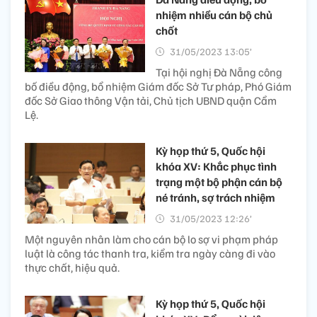
nhiệm nhiều cán bộ chủ
chốt
31/05/2023 13:05’
Tại hội nghị Đà Nẵng công
bố điều động, bổ nhiệm Giám đốc Sở Tư pháp, Phó Giám
đốc Sở Giao thông Vận tải, Chủ tịch UBND quận Cẩm
Lệ.
Kỳ họp thứ 5, Quốc hội
khóa XV: Khắc phục tình
trạng một bộ phận cán bộ
né tránh, sợ trách nhiệm
31/05/2023 12:26’
Một nguyên nhân làm cho cán bộ lo sợ vi phạm pháp
luật là công tác thanh tra, kiểm tra ngày càng đi vào
thực chất, hiệu quả.
Kỳ họp thứ 5, Quốc hội