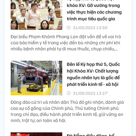
khóa XV: Gỡ vướng trong
việc thực hiện các chương
trình mục tiêu quốc gia
31/05/2023 13:55’
Đại biểu Phạm Khánh Phong Lan đặt vấn đề về vai trò
của bảo hiểm y tế trong việc đền bù những chi phí khi
nhiều bệnh nhân phải tự đi mua thuốc, chụp chiếu,...
Bên lề Kỳ họp thứ 5, Quốc
hội Khóa XV: Chất lượng
nguồn nhân lực là gốc để
phát triển kinh tế - xã hội
31/05/2023 13:27’
Đông đảo cử tri và nhân dân Thủ đô ghi nhận, đánh giá
cao sự cố gắng của Chính phủ, Thủ tướng Chính phủ
trong chỉ đạo, điều hành phát triển kinh tế, giữ vững an
ninh, trật tự, an toàn xã hội.
Đà Nẵng điều động, bổ