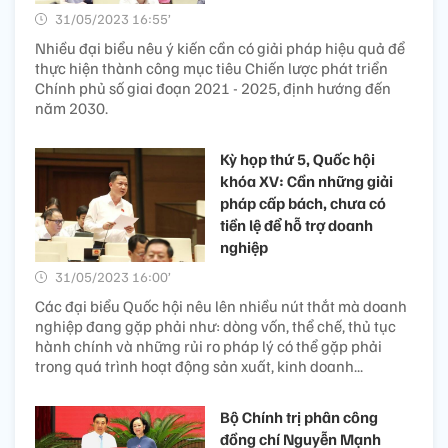
31/05/2023 16:55’
Nhiều đại biểu nêu ý kiến cần có giải pháp hiệu quả để
thực hiện thành công mục tiêu Chiến lược phát triển
Chính phủ số giai đoạn 2021 - 2025, định hướng đến
năm 2030.
Kỳ họp thứ 5, Quốc hội
khóa XV: Cần những giải
pháp cấp bách, chưa có
tiền lệ để hỗ trợ doanh
nghiệp
31/05/2023 16:00’
Các đại biểu Quốc hội nêu lên nhiều nút thắt mà doanh
nghiệp đang gặp phải như: dòng vốn, thể chế, thủ tục
hành chính và những rủi ro pháp lý có thể gặp phải
trong quá trình hoạt động sản xuất, kinh doanh...
Bộ Chính trị phân công
đồng chí Nguyễn Mạnh