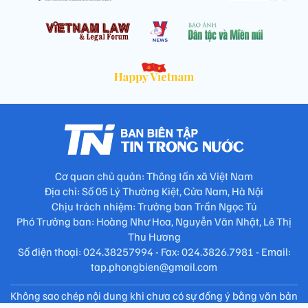
Cơ quan chủ quản: Thông tấn xã Việt Nam
Địa chỉ: Số 05 Lý Thường Kiệt, Cửa Nam, Hà Nội
Chịu trách nhiệm: Trưởng ban Trần Ngọc Tú
Phó Trưởng ban: Hoàng Như Hoa, Nguyễn Văn Nhật, Lê Thị
Thu Hương
Số điện thoại: 024.38257994 - Fax: 024.3826.7981 - Email:
tap.phongbien@gmail.com
Không sao chép nội dung khi chưa có sự đồng ý bằng văn bản