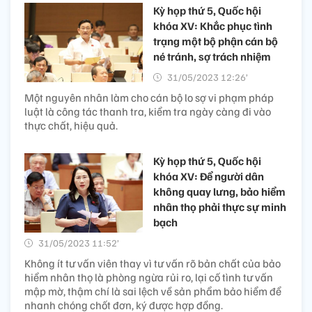
Kỳ họp thứ 5, Quốc hội
khóa XV: Khắc phục tình
trạng một bộ phận cán bộ
né tránh, sợ trách nhiệm
31/05/2023 12:26’
Một nguyên nhân làm cho cán bộ lo sợ vi phạm pháp
luật là công tác thanh tra, kiểm tra ngày càng đi vào
thực chất, hiệu quả.
Kỳ họp thứ 5, Quốc hội
khóa XV: Để người dân
không quay lưng, bảo hiểm
nhân thọ phải thực sự minh
bạch
31/05/2023 11:52’
Không ít tư vấn viên thay vì tư vấn rõ bản chất của bảo
hiểm nhân thọ là phòng ngừa rủi ro, lại cố tình tư vấn
mập mờ, thậm chí là sai lệch về sản phẩm bảo hiểm để
nhanh chóng chốt đơn, ký được hợp đồng.