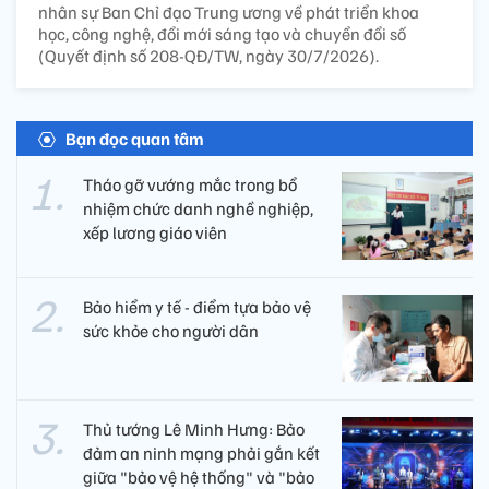
nhân sự Ban Chỉ đạo Trung ương về phát triển khoa
học, công nghệ, đổi mới sáng tạo và chuyển đổi số
(Quyết định số 208-QĐ/TW, ngày 30/7/2026).
Bạn đọc quan tâm
Tháo gỡ vướng mắc trong bổ
nhiệm chức danh nghề nghiệp,
xếp lương giáo viên
Bảo hiểm y tế - điểm tựa bảo vệ
sức khỏe cho người dân
Thủ tướng Lê Minh Hưng: Bảo
đảm an ninh mạng phải gắn kết
giữa "bảo vệ hệ thống" và "bảo