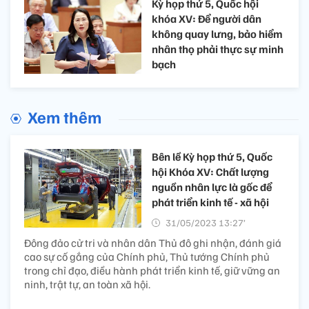
Kỳ họp thứ 5, Quốc hội
khóa XV: Để người dân
không quay lưng, bảo hiểm
nhân thọ phải thực sự minh
bạch
Xem thêm
Bên lề Kỳ họp thứ 5, Quốc
hội Khóa XV: Chất lượng
nguồn nhân lực là gốc để
phát triển kinh tế - xã hội
31/05/2023 13:27’
Đông đảo cử tri và nhân dân Thủ đô ghi nhận, đánh giá
cao sự cố gắng của Chính phủ, Thủ tướng Chính phủ
trong chỉ đạo, điều hành phát triển kinh tế, giữ vững an
ninh, trật tự, an toàn xã hội.