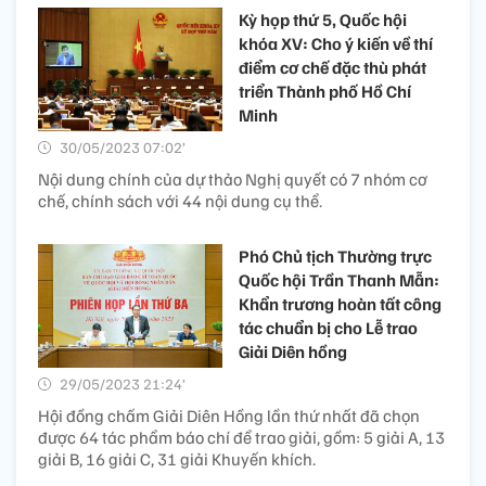
Kỳ họp thứ 5, Quốc hội
khóa XV: Cho ý kiến về thí
điểm cơ chế đặc thù phát
triển Thành phố Hồ Chí
Minh
30/05/2023 07:02’
Nội dung chính của dự thảo Nghị quyết có 7 nhóm cơ
chế, chính sách với 44 nội dung cụ thể.
Phó Chủ tịch Thường trực
Quốc hội Trần Thanh Mẫn:
Khẩn trương hoàn tất công
tác chuẩn bị cho Lễ trao
Giải Diên hồng
29/05/2023 21:24’
Hội đồng chấm Giải Diên Hồng lần thứ nhất đã chọn
được 64 tác phẩm báo chí để trao giải, gồm: 5 giải A, 13
giải B, 16 giải C, 31 giải Khuyến khích.