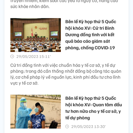
truyền nhiễm, kiểm soát các yếu tố nguy cơ, nâng cao
sức khỏe nhân dân.
Bên lề Kỳ họp thứ 5 Quốc
hội khóa XV: Cử tri Bình
Dương đồng tình với kết
quả báo cáo giám sát
phòng, chống COVID-19
29/05/2023 15:11’
Cử tri đồng tình với việc chuẩn hóa y tế cơ sở, y tế dự
phòng; trong đó cần thống nhất đồng bộ công tác quản
lý, cơ chế pháp lý về nguồn lực, kinh phí đầu tư cho lĩnh
vực y tế cơ sở.
Bên lề Kỳ họp thứ 5 Quốc
hội khóa XV: Quan tâm đầu
tư hơn nữa cho y tế cơ sở, y
tế dự phòng
29/05/2023 13:30’