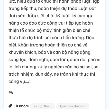
lực, hiệu quả tổ chức thi hành pháp luật; tập
trung tiếp thu, hoàn thiện dự thảo Luật Đất
đai (sửa đổi); siết chặt kỷ luật, kỷ cương;
nâng cao đạo đức công vụ; tiếp tục hoàn
thiện tổ chức bộ máy, tinh giản biên chế;
thực hiện lộ trình cải cách tiền lương. Đặc
biệt, khẩn trương hoàn thiện cơ chế về
khuyến khích, bảo vệ cán bộ năng động,
sáng tạo, dám nghĩ, dám làm, dám đột phá vì
lợi ích chung; xử lý nghiêm cán bộ sợ sai, sợ
trách nhiệm, đùn đẩy, né tránh khi thực thi
công vụ.../.
PV
Từ khóa:
Kỳ họp thứ 5
Quốc hội khóa XV