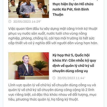
thực hiện Dự án Hồ chứa
nước Ka Pét, tỉnh Bình
Thuận
30/05/2023 14:29’
Việc quan tâm đầu tư xây dựng một công trình kỹ thuật
phục vụ nước sản xuất, nước tưới cho vùng nông
nghiệp, phòng, chống lũ, cải tạo môi trường là hết sức
cấp thiết và có ý nghĩa đối với người dân vùng hạn hán.
Kỳ họp thứ 5, Quốc hội
khóa XV: Cân nhắc kỹ quy
định về quản lý chữ ký số
chuyên dùng công vụ
30/05/2023 11:44’
Lĩnh vực quản lý về chữ ký số chuyên dùng công vụ và
quản lý về chữ ký số chuyên dùng công cộng là 2 lĩnh
vực riêng biệt, có đặc thù khác nhau về đối tượng, mục
tiêu, phương thức quản lý, hạ tầng kỹ thuật.