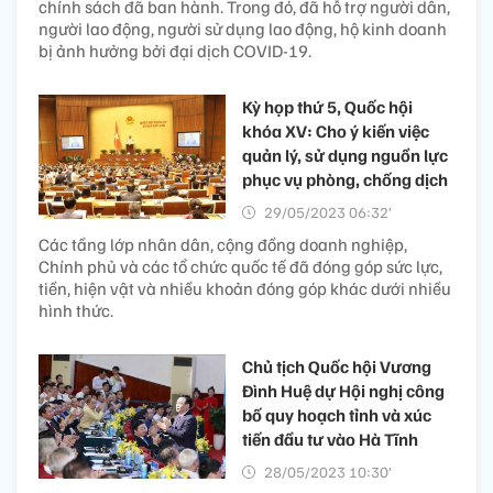
chính sách đã ban hành. Trong đó, đã hỗ trợ người dân,
người lao động, người sử dụng lao động, hộ kinh doanh
bị ảnh hưởng bởi đại dịch COVID-19.
Kỳ họp thứ 5, Quốc hội
khóa XV: Cho ý kiến việc
quản lý, sử dụng nguồn lực
phục vụ phòng, chống dịch
29/05/2023 06:32’
Các tầng lớp nhân dân, cộng đồng doanh nghiệp,
Chính phủ và các tổ chức quốc tế đã đóng góp sức lực,
tiền, hiện vật và nhiều khoản đóng góp khác dưới nhiều
hình thức.
Chủ tịch Quốc hội Vương
Đình Huệ dự Hội nghị công
bố quy hoạch tỉnh và xúc
tiến đầu tư vào Hà Tĩnh
28/05/2023 10:30’