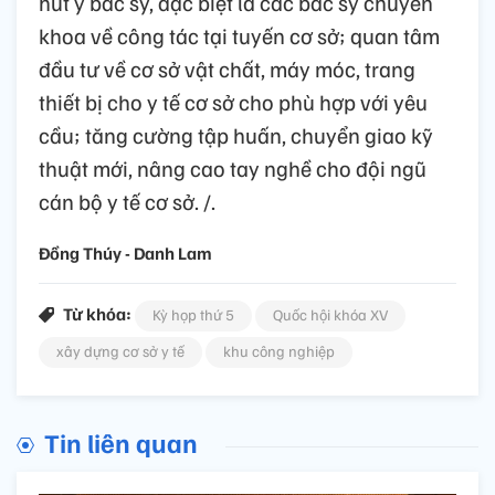
hút y bác sỹ, đặc biệt là các bác sỹ chuyên
khoa về công tác tại tuyến cơ sở; quan tâm
đầu tư về cơ sở vật chất, máy móc, trang
thiết bị cho y tế cơ sở cho phù hợp với yêu
cầu; tăng cường tập huấn, chuyển giao kỹ
thuật mới, nâng cao tay nghề cho đội ngũ
cán bộ y tế cơ sở. /.
Đồng Thúy - Danh Lam
Từ khóa:
Kỳ họp thứ 5
Quốc hội khóa XV
xây dựng cơ sở y tế
khu công nghiệp
Tin liên quan