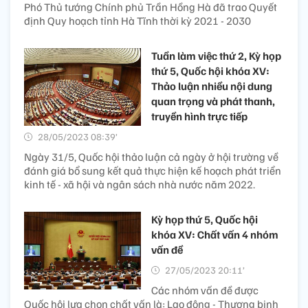
Phó Thủ tướng Chính phủ Trần Hồng Hà đã trao Quyết
định Quy hoạch tỉnh Hà Tĩnh thời kỳ 2021 - 2030
Tuần làm việc thứ 2, Kỳ họp
thứ 5, Quốc hội khóa XV:
Thảo luận nhiều nội dung
quan trọng và phát thanh,
truyền hình trực tiếp
28/05/2023 08:39’
Ngày 31/5, Quốc hội thảo luận cả ngày ở hội trường về
đánh giá bổ sung kết quả thực hiện kế hoạch phát triển
kinh tế - xã hội và ngân sách nhà nước năm 2022.
Kỳ họp thứ 5, Quốc hội
khóa XV: Chất vấn 4 nhóm
vấn đề
27/05/2023 20:11’
Các nhóm vấn đề được
Quốc hội lựa chọn chất vấn là: Lao động - Thương binh