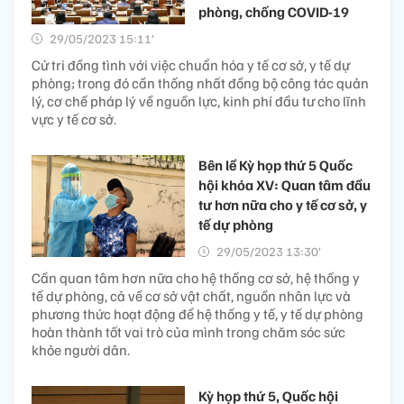
phòng, chống COVID-19
29/05/2023 15:11’
Cử tri đồng tình với việc chuẩn hóa y tế cơ sở, y tế dự
phòng; trong đó cần thống nhất đồng bộ công tác quản
lý, cơ chế pháp lý về nguồn lực, kinh phí đầu tư cho lĩnh
vực y tế cơ sở.
Bên lề Kỳ họp thứ 5 Quốc
hội khóa XV: Quan tâm đầu
tư hơn nữa cho y tế cơ sở, y
tế dự phòng
29/05/2023 13:30’
Cần quan tâm hơn nữa cho hệ thống cơ sở, hệ thống y
tế dự phòng, cả về cơ sở vật chất, nguồn nhân lực và
phương thức hoạt động để hệ thống y tế, y tế dự phòng
hoàn thành tốt vai trò của mình trong chăm sóc sức
khỏe người dân.
Kỳ họp thứ 5, Quốc hội