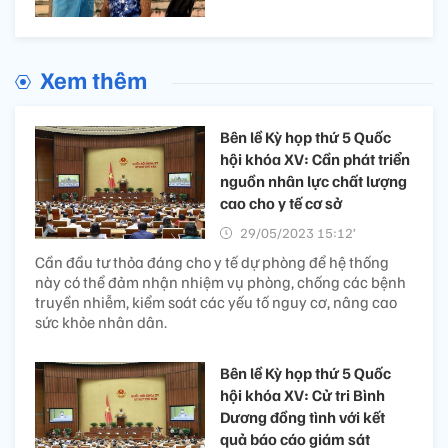
Xem thêm
Bên lề Kỳ họp thứ 5 Quốc
hội khóa XV: Cần phát triển
nguồn nhân lực chất lượng
cao cho y tế cơ sở
29/05/2023 15:12’
Cần đầu tư thỏa đáng cho y tế dự phòng để hệ thống
này có thể đảm nhận nhiệm vụ phòng, chống các bệnh
truyền nhiễm, kiểm soát các yếu tố nguy cơ, nâng cao
sức khỏe nhân dân.
Bên lề Kỳ họp thứ 5 Quốc
hội khóa XV: Cử tri Bình
Dương đồng tình với kết
quả báo cáo giám sát